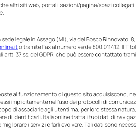
 altri siti web, portali, sezioni/pagine/spazi collegati med
e.
con sede legale in Assago (MI), via del Bosco Rinnovato, 8
nline.it
o tramite Fax al numero verde 800.011412. Il Ti
li artt. 37 ss. del GDPR, che può essere contattato tram
eposte al funzionamento di questo sito acquisiscono, nel 
ssi implicitamente nell’uso dei protocolli di comunicaz
opo di associarle agli utenti ma, per loro stessa natura
 di identificarli. Italiaonline tratta i tuoi dati di navig
migliorare i servizi e farli evolvere. Tali dati sono neces