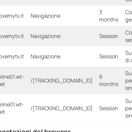
3
Co
ovemytv.it
Navigazione
months
ge
Co
ovemytv.it
Navigazione
Session
se
Su
ovemytv.it
Navigazione
Session
di
Su
nline01.wt-
6
/[TRACKING_DOMAIN_ID]
pe
net
months
sin
Su
nline01.wt-
/[TRACKING_DOMAIN_ID]
Session
pe
net
sin
mpostazioni del browser