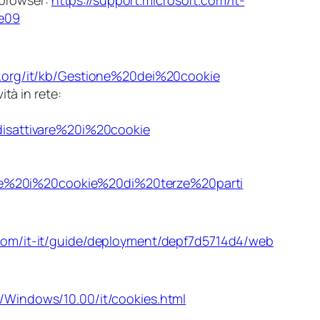
o browser:
https://support.microsoft.com/it-
ae09
la.org/it/kb/Gestione%20dei%20cookie
ità in rete:
0disattivare%20i%20cookie
tivare%20i%20cookie%20di%20terze%20parti
.com/it-it/guide/deployment/depf7d5714d4/web
m/Windows/10.00/it/cookies.html