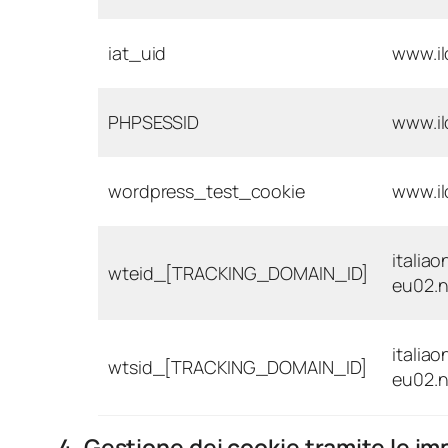
iat_uid
www.il
PHPSESSID
www.il
wordpress_test_cookie
www.il
italiao
wteid_[TRACKING_DOMAIN_ID]
eu02.
italiao
wtsid_[TRACKING_DOMAIN_ID]
eu02.
4. Gestione dei cookie tramite le i