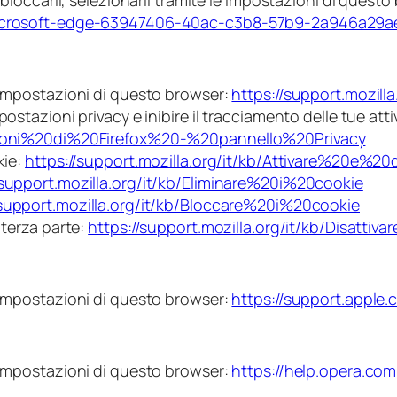
 bloccarli, selezionarli tramite le impostazioni di quest
n-microsoft-edge-63947406-40ac-c3b8-57b9-2a946a29
e impostazioni di questo browser:
https://support.mozil
ostazioni privacy e inibire il tracciamento delle tue attiv
tazioni%20di%20Firefox%20-%20pannello%20Privacy
kie:
https://support.mozilla.org/it/kb/Attivare%20e%2
/support.mozilla.org/it/kb/Eliminare%20i%20cookie
/support.mozilla.org/it/kb/Bloccare%20i%20cookie
 terza parte:
https://support.mozilla.org/it/kb/Disat
e impostazioni di questo browser:
https://support.apple
e impostazioni di questo browser:
https://help.opera.co