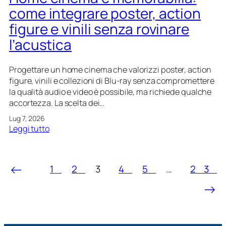
r
e
come integrare poster, action
b
r
figure e vinili senza rovinare
e
m
n
o
l’acustica
t
:
i
c
Progettare un home cinema che valorizzi poster, action
d
o
figure, vinili e collezioni di Blu-ray senza compromettere
e
m
la qualità audio e video è possibile, ma richiede qualche
c
e
accortezza. La scelta dei…
o
p
r
r
Lug 7, 2026
a
o
:
Leggi tutto
t
i
H
i
e
o
v
t
m
←
1
2
3
4
5
…
23
i
t
e
i
a
c
→
n
r
i
t
e
n
o
s
e