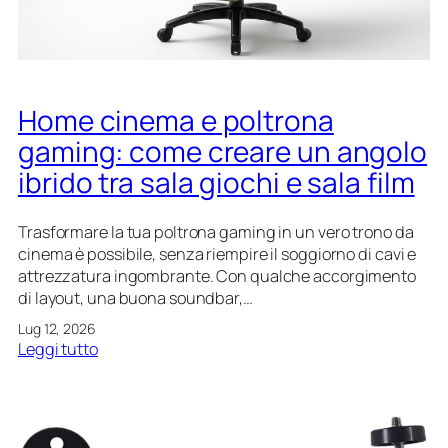
:
n
t
c
s
e
o
t
l
m
a
a
e
z
v
v
Home cinema e poltrona
i
i
a
o
gaming: come creare un angolo
s
l
n
ibrido tra sala giochi e sala film
i
o
e
o
r
d
n
i
i
Trasformare la tua poltrona gaming in un vero trono da
e
z
r
cinema è possibile, senza riempire il soggiorno di cavi e
z
i
attrezzatura ingombrante. Con qualche accorgimento
a
c
di layout, una buona soundbar,…
r
a
Lug 12, 2026
e
r
:
Leggi tutto
p
i
H
a
c
o
e
a
m
s
i
e
a
n