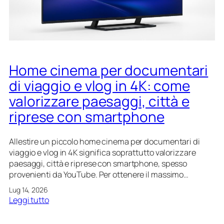
a
r
l
o
e
b
:
o
q
t
u
d
a
Home cinema per documentari
o
l
m
di viaggio e vlog in 4K: come
e
e
valorizzare paesaggi, città e
s
s
c
t
riprese con smartphone
e
i
g
c
Allestire un piccolo home cinema per documentari di
l
i
viaggio e vlog in 4K significa soprattutto valorizzare
i
:
paesaggi, città e riprese con smartphone, spesso
e
c
provenienti da YouTube. Per ottenere il massimo…
r
o
e
m
Lug 14, 2026
p
e
:
Leggi tutto
e
e
H
r
v
o