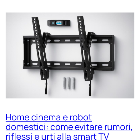
o
m
e
c
i
n
e
m
a
c
o
n
d
i
f
f
Home cinema e robot
u
s
domestici: come evitare rumori,
o
riflessi e urti alla smart TV
r