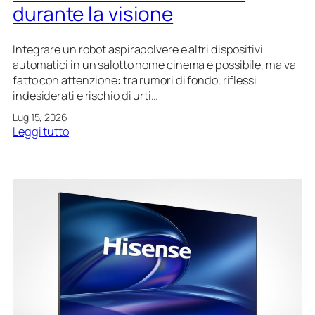
i
durante la visione
d
a
Integrare un robot aspirapolvere e altri dispositivi
p
automatici in un salotto home cinema è possibile, ma va
a
fatto con attenzione: tra rumori di fondo, riflessi
v
indesiderati e rischio di urti…
i
m
Lug 15, 2026
e
:
Leggi tutto
n
H
t
o
o
m
o
e
d
c
a
i
s
n
c
e
a
m
f
a
f
e