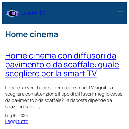
Vai
al
I Love My TV
contenuto
Home cinema
Home cinema con diffusori da
pavimento o da scaffale: quale
scegliere per la smart TV
Creare un vero home cinema con smart TV significa
scegliere con attenzione il tipo di diffusori: meglio casse
da pavimento o da scaffale? La risposta dipende da
spazio in salotto,…
Lug 16, 2026
:
Leggi tutto
H