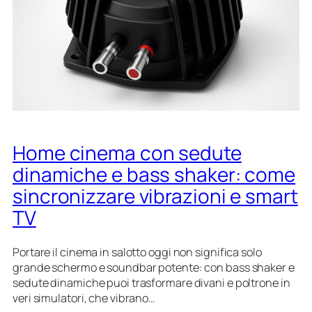
n
m
b
u
a
r
n
e
i
u
v
d
n
i
o
i
d
t
c
e
r
o
o
a
a
m
s
n
Home cinema con sedute
a
a
g
p
l
dinamiche e bass shaker: come
o
p
a
l
sincronizzare vibrazioni e smart
i
g
o
n
i
TV
g
o
d
c
Portare il cinema in salotto oggi non significa solo
o
h
grande schermo e soundbar potente: con bass shaker e
m
i
sedute dinamiche puoi trasformare divani e poltrone in
e
e
veri simulatori, che vibrano…
s
s