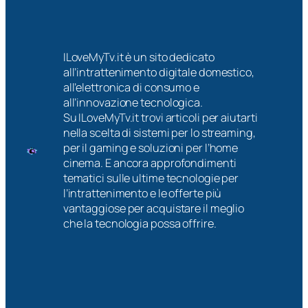
r
u
m
n
u
a
o
n
e
a
a
m
ILoveMyTv.it è un sito dedicato
l
p
e
all’intrattenimento digitale domestico,
l
a
m
all’elettronica di consumo e
a
r
o
all’innovazione tecnologica.
T
e
r
Su ILoveMyTv.it trovi articoli per aiutarti
V
t
a
nella scelta di sistemi per lo streaming,
s
e
b
per il gaming e soluzioni per l’home
e
c
i
cinema. E ancora approfondimenti
n
o
l
tematici sulle ultime tecnologie per
z
l
i
l’intrattenimento e le offerte più
a
o
a
vantaggiose per acquistare il meglio
r
r
:
che la tecnologia possa offrire.
o
a
c
v
t
o
i
a
m
n
e
e
a
o
i
r
t
n