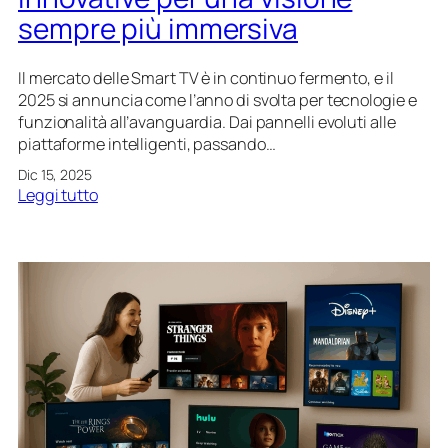
’
’
sempre più immersiva
i
i
n
m
t
m
Il mercato delle Smart TV è in continuo fermento, e il
r
a
2025 si annuncia come l’anno di svolta per tecnologie e
a
g
funzionalità all’avanguardia. Dai pannelli evoluti alle
t
i
piattaforme intelligenti, passando…
t
n
Dic 15, 2025
e
e
:
Leggi tutto
n
:
S
i
c
m
m
o
a
e
m
r
n
e
t
t
r
T
o
i
V
d
c
2
o
o
0
m
n
2
e
o
5
s
s