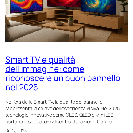
o
a
2
v
l
5
o
i
:
c
t
l
a
à
e
l
m
e
i
p
g
e
Smart TV e qualità
l
r
i
l
dell’immagine: come
o
’
riconoscere un buon pannello
r
i
i
nel 2025
n
t
t
v
r
Nell’era delle Smart TV, la qualità del pannello
c
a
rappresenta la chiave dell’esperienza visiva. Nel 2025,
o
t
tecnologie innovative come OLED, QLED e Mini LED
n
t
portano lo spettatore al centro dell’azione. Capire…
p
e
a
Dic 17, 2025
n