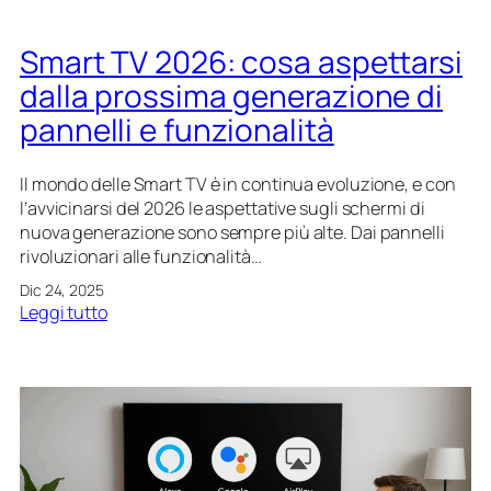
Smart TV 2026: cosa aspettarsi
dalla prossima generazione di
pannelli e funzionalità
Il mondo delle Smart TV è in continua evoluzione, e con
l’avvicinarsi del 2026 le aspettative sugli schermi di
nuova generazione sono sempre più alte. Dai pannelli
rivoluzionari alle funzionalità…
Dic 24, 2025
:
Leggi tutto
S
m
a
r
t
T
V