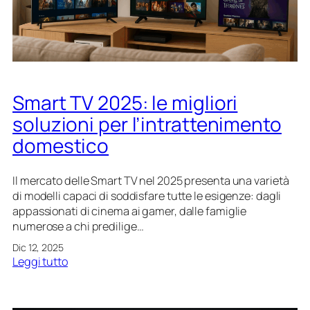
:
t
c
t
i
e
e
c
r
c
o
e
n
u
o
n
Smart TV 2025: le migliori
l
b
o
u
soluzioni per l’intrattenimento
g
o
domestico
i
n
e
p
i
a
Il mercato delle Smart TV nel 2025 presenta una varietà
n
n
di modelli capaci di soddisfare tutte le esigenze: dagli
n
n
appassionati di cinema ai gamer, dalle famiglie
o
e
numerose a chi predilige…
v
l
Dic 12, 2025
a
l
:
Leggi tutto
t
o
S
i
n
m
v
e
a