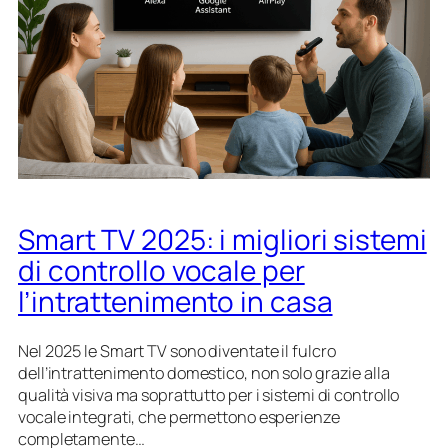
2
0
2
6
:
c
o
s
a
a
Smart TV 2025: i migliori sistemi
s
p
di controllo vocale per
e
l’intrattenimento in casa
t
t
a
Nel 2025 le Smart TV sono diventate il fulcro
r
dell’intrattenimento domestico, non solo grazie alla
s
qualità visiva ma soprattutto per i sistemi di controllo
i
vocale integrati, che permettono esperienze
d
completamente…