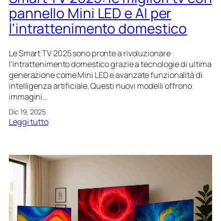
o
n
pannello Mini LED e AI per
r
e
l’intrattenimento domestico
i
d
s
i
i
p
Le Smart TV 2025 sono pronte a rivoluzionare
s
a
l’intrattenimento domestico grazie a tecnologie di ultima
t
n
generazione come Mini LED e avanzate funzionalità di
e
n
intelligenza artificiale. Questi nuovi modelli offrono
m
e
immagini…
i
l
Dic 19, 2025
d
l
:
Leggi tutto
i
i
S
c
e
m
o
f
a
n
u
r
t
n
t
r
z
T
o
i
V
l
o
2
l
n
0