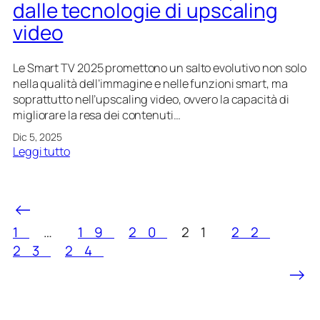
e
dalle tecnologie di upscaling
e
n
video
a
z
v
a
a
d
Le Smart TV 2025 promettono un salto evolutivo non solo
n
i
nella qualità dell’immagine e nelle funzioni smart, ma
z
v
soprattutto nell’upscaling video, ovvero la capacità di
a
i
migliorare la resa dei contenuti…
t
s
Dic 5, 2025
a
i
:
Leggi tutto
d
o
S
e
n
m
l
e
a
←
l
n
r
e
e
t
1
…
19
20
21
22
i
i
T
23
24
m
p
V
p
→
r
2
o
o
0
s
s
2
t
s