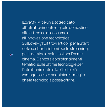
5
a
i
:
z
m
c
i
i
o
o
m
ILoveMyTv.it è un sito dedicato
s
n
e
all’intrattenimento digitale domestico,
a
i
s
all’elettronica di consumo e
a
d
i
all’innovazione tecnologica.
s
i
Su ILoveMyTv.it trovi articoli per aiutarti
p
p
nella scelta di sistemi per lo streaming,
e
r
per il gaming e soluzioni per l’home
t
i
cinema. E ancora approfondimenti
t
v
tematici sulle ultime tecnologie per
a
a
l’intrattenimento e le offerte più
r
c
vantaggiose per acquistare il meglio
s
y
che la tecnologia possa offrire.
i
e
d
s
a
i
l
c
l
u
e