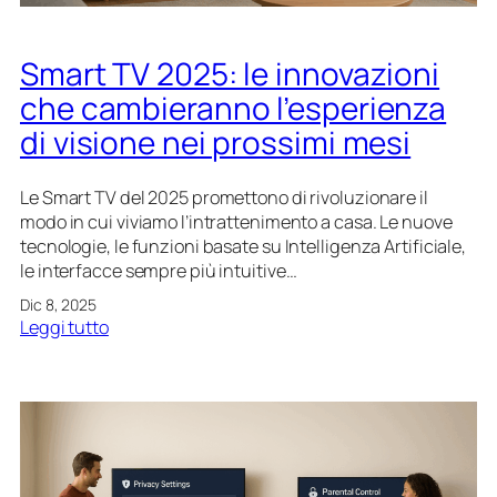
e
l
n
u
i
Smart TV 2025: le innovazioni
z
m
i
e
che cambieranno l’esperienza
o
n
di visione nei prossimi mesi
n
t
e
o
d
d
Le Smart TV del 2025 promettono di rivoluzionare il
e
o
modo in cui viviamo l’intrattenimento a casa. Le nuove
i
m
tecnologie, le funzioni basate su Intelligenza Artificiale,
p
e
le interfacce sempre più intuitive…
a
s
Dic 8, 2025
n
t
:
Leggi tutto
n
i
S
e
c
m
l
o
a
l
r
i
t
Q
T
L