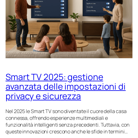
V
E
2
D
0
e
2
c
5
o
:
n
l
f
e
r
i
o
n
n
n
t
Smart TV 2025: gestione
o
o
v
c
avanzata delle impostazioni di
a
o
privacy e sicurezza
z
n
i
O
o
L
Nel 2025 le Smart TV sono diventate il cuore della casa
n
E
connessa, offrendo esperienze multimediali e
i
D
funzionalità intelligenti senza precedenti. Tuttavia, con
c
e
queste innovazioni crescono anche le sfide in termini…
h
M