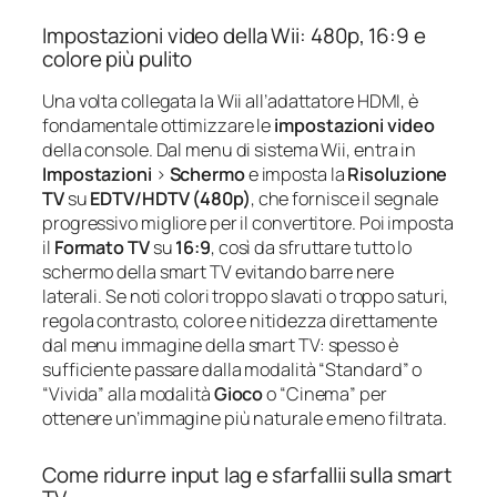
Impostazioni video della Wii: 480p, 16:9 e
colore più pulito
Una volta collegata la Wii all’adattatore HDMI, è
fondamentale ottimizzare le
impostazioni video
della console. Dal menu di sistema Wii, entra in
Impostazioni
>
Schermo
e imposta la
Risoluzione
TV
su
EDTV/HDTV (480p)
, che fornisce il segnale
progressivo migliore per il convertitore. Poi imposta
il
Formato TV
su
16:9
, così da sfruttare tutto lo
schermo della smart TV evitando barre nere
laterali. Se noti colori troppo slavati o troppo saturi,
regola contrasto, colore e nitidezza direttamente
dal menu immagine della smart TV: spesso è
sufficiente passare dalla modalità “Standard” o
“Vivida” alla modalità
Gioco
o “Cinema” per
ottenere un’immagine più naturale e meno filtrata.
Come ridurre input lag e sfarfallii sulla smart