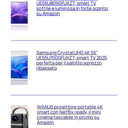
UE55U8090FUXZT, smart TV
sottile e luminosa in forte sconto
su Amazon
Samsung Crystal UHD 4K 55”
UE55U7000FUXZT, smart TV 2025
perfetta per il salotto a prezzo
ribassato
WiMiUS proiettore portatile 4K
smart con Netflix ready, il mini
cinema tascabile in promo su
Amazon