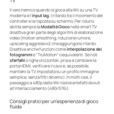
TV
Il vero nemico quando si gioca alla Wii su una TV
moderna è l’
input lag
, il ritardo tra il movimento del
controller e la risposta su schermo. Per ridurlo,
abilita sempre la
Modalità Gioco
nella smart TV:
disattiva gran parte degli algoritmi di elaborazione
video (motion smoothing, riduzione rumore,
upscaling aggressivo) che aggiungono ritardo.
Disattiva anche funzioni come
interpolazione dei
fotogrammi
e “TruMotion” o equivalenti. Se noti
sfarfallii
o righe orizzontali, prova a cambiare la
porta HDMI, verificare il cavo e, se possibile,
mantieni la TV impostata su un profilo immagine
semplice, senza filtri dinamici. In molti casi, il
passaggio a 480p dalla Wii risolve artefatti dovuti
all’interlacciamento (480i/576i).
Consigli pratici per un’esperienza di gioco
fluida