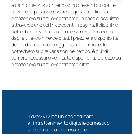
a campione. Al suo interno sono presenti prodotti e
servizi che possono essere acquistati online su
Amazon e/o su altri e-commerce. In caso di acquisto
attraverso uno dei link presenti in pagina, Italiaonline
potrebbe ricevere una commissione da Amazon o
dagli altri e-commerce citati. I prezzi e la disponibilità
dei prodotti non sono aggiornati in tempo reale e
potrebbero subire variazioni nel tempo: è quindi
sempre necessario verificate disponibilità e prezzo su
Amazon e/o su altri e-commerce citati.
ILoveMyTv.it è un sito dedicato
all’intrattenimento digitale domestico,
all’elettronica di consumo e