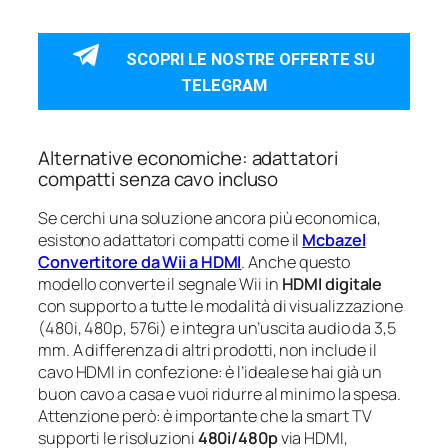
SCOPRI LE NOSTRE OFFERTE SU
TELEGRAM
Alternative economiche: adattatori
compatti senza cavo incluso
Se cerchi una soluzione ancora più economica,
esistono adattatori compatti come il
Mcbazel
Convertitore da Wii a HDMI
. Anche questo
modello converte il segnale Wii in
HDMI digitale
con supporto a tutte le modalità di visualizzazione
(480i, 480p, 576i) e integra un’uscita audio da 3,5
mm. A differenza di altri prodotti, non include il
cavo HDMI in confezione: è l’ideale se hai già un
buon cavo a casa e vuoi ridurre al minimo la spesa.
Attenzione però: è importante che la smart TV
supporti le risoluzioni
480i/480p
via HDMI,