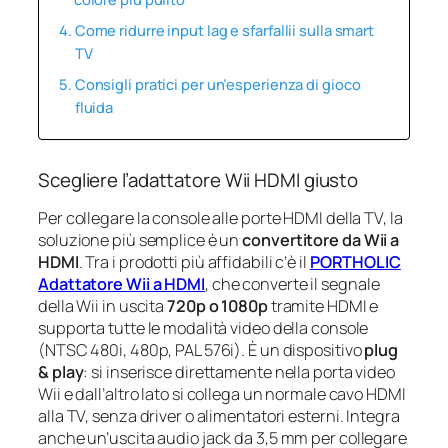
Come ridurre input lag e sfarfallii sulla smart
TV
Consigli pratici per un’esperienza di gioco
fluida
Scegliere l’adattatore Wii HDMI giusto
Per collegare la console alle porte HDMI della TV, la
soluzione più semplice è un
convertitore da Wii a
HDMI
. Tra i prodotti più affidabili c’è il
PORTHOLIC
Adattatore Wii a HDMI
, che converte il segnale
della Wii in uscita
720p o 1080p
tramite HDMI e
supporta tutte le modalità video della console
(NTSC 480i, 480p, PAL 576i). È un dispositivo
plug
& play
: si inserisce direttamente nella porta video
Wii e dall’altro lato si collega un normale cavo HDMI
alla TV, senza driver o alimentatori esterni. Integra
anche un’uscita audio jack da 3,5 mm per collegare