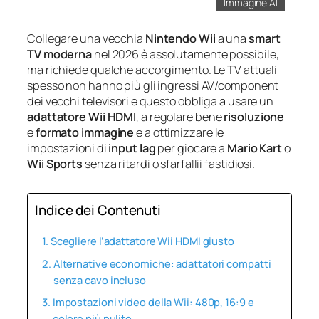
Immagine AI
Collegare una vecchia
Nintendo Wii
a una
smart
TV moderna
nel 2026 è assolutamente possibile,
ma richiede qualche accorgimento. Le TV attuali
spesso non hanno più gli ingressi AV/component
dei vecchi televisori e questo obbliga a usare un
adattatore Wii HDMI
, a regolare bene
risoluzione
e
formato immagine
e a ottimizzare le
impostazioni di
input lag
per giocare a
Mario Kart
o
Wii Sports
senza ritardi o sfarfallii fastidiosi.
Indice dei Contenuti
Scegliere l’adattatore Wii HDMI giusto
Alternative economiche: adattatori compatti
senza cavo incluso
Impostazioni video della Wii: 480p, 16:9 e
colore più pulito