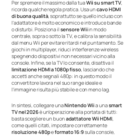
Per spremere il massimo dalla tua
Wii su smart TV
,
ricorda qualche regola pratica. Usa un
cavo HDMI
di buona qualità
, soprattutto se quello incluso con
l’adattatore è molto economico e introduce bande
o disturbi. Posiziona il
sensore Wii
in modo
centrale, sopra o sotto la TV, e calibra la sensibilità
dal menu Wii per evitare ritardi nel puntamento. Se
giochi in multiplayer, riduci interferenze wireless
spegnendo dispositivi non necessari vicino alla
console. Infine, se la TV lo consente, disattiva il
limitazione HDMI a 1080p fisso
, lasciando che
accetti anche segnali 480p: in questo modo il
convertitore lavora nel suo range ideale e
l’immagine risulta più stabile e con meno lag.
In sintesi, collegare una
Nintendo Wii
a una
smart
TV nel 2026
è un’operazione alla portata di tutti:
basta scegliere un buon
adattatore Wii HDMI
,
come quelli citati, impostare correttamente
risoluzione 480p
e
formato 16:9
sulla console,