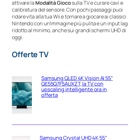
attivare la
Modalità Gioco
sulla TV e curare cavi e
calibratura del sensore. Con pochi passaggi puoi
ridare vita alla tua Wii e tornare a giocare ai classici
Nintendo con un’immagine più pulita e un input lag
ridotto al minimo, anche sui grandi schermi UHD di
oggi.
Offerte TV
Samsung QLED 4K Vision AI 55”
QE55Q7F5AUXZT, la TV con
upscaling intelligente ora in
offerta
Samsung Crystal UHD 4K 55”