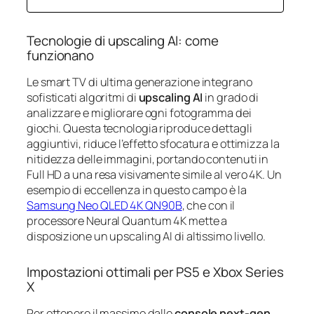
Tecnologie di upscaling AI: come
funzionano
Le smart TV di ultima generazione integrano
sofisticati algoritmi di
upscaling AI
in grado di
analizzare e migliorare ogni fotogramma dei
giochi. Questa tecnologia riproduce dettagli
aggiuntivi, riduce l’effetto sfocatura e ottimizza la
nitidezza delle immagini, portando contenuti in
Full HD a una resa visivamente simile al vero 4K. Un
esempio di eccellenza in questo campo è la
Samsung Neo QLED 4K QN90B
, che con il
processore Neural Quantum 4K mette a
disposizione un upscaling AI di altissimo livello.
Impostazioni ottimali per PS5 e Xbox Series
X
Per ottenere il massimo dalle
console next-gen