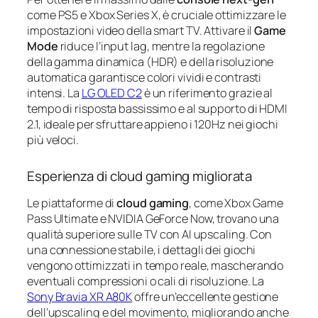
come PS5 e Xbox Series X, è cruciale ottimizzare le
impostazioni video della smart TV. Attivare il
Game
Mode
riduce l’input lag, mentre la regolazione
della gamma dinamica (HDR) e della risoluzione
automatica garantisce colori vividi e contrasti
intensi. La
LG OLED C2
è un riferimento grazie al
tempo di risposta bassissimo e al supporto di HDMI
2.1, ideale per sfruttare appieno i 120Hz nei giochi
più veloci.
Esperienza di cloud gaming migliorata
Le piattaforme di
cloud gaming
, come Xbox Game
Pass Ultimate e NVIDIA GeForce Now, trovano una
qualità superiore sulle TV con AI upscaling. Con
una connessione stabile, i dettagli dei giochi
vengono ottimizzati in tempo reale, mascherando
eventuali compressioni o cali di risoluzione. La
Sony Bravia XR A80K
offre un’eccellente gestione
dell’upscaling e del movimento, migliorando anche