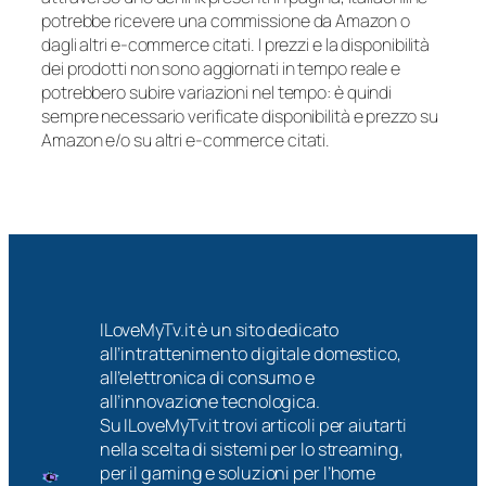
potrebbe ricevere una commissione da Amazon o
dagli altri e-commerce citati. I prezzi e la disponibilità
dei prodotti non sono aggiornati in tempo reale e
potrebbero subire variazioni nel tempo: è quindi
sempre necessario verificate disponibilità e prezzo su
Amazon e/o su altri e-commerce citati.
ILoveMyTv.it è un sito dedicato
all’intrattenimento digitale domestico,
all’elettronica di consumo e
all’innovazione tecnologica.
Su ILoveMyTv.it trovi articoli per aiutarti
nella scelta di sistemi per lo streaming,
per il gaming e soluzioni per l’home