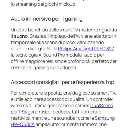
lo streaming dei giochi in cloud.
Audio immersivo per il gaming
Un altro beneficio delle smart TV moderne riguarda
il
suono
. Grazie all’impiego dell’AI, viene adattato in
tempo reale alle scene di gioco, valorizzando
effetti e dialoghi. Sulla
Philips Ambilight OLED 807
la tecnologia AI Sound Pro modula l’audio per
offrire maggiore realismo e profondità, perfetto per
sessioni di gaming coinvolgenti.
Accessori consigliati per un’esperienza top
Per completare la postazione da gioco su smart TV,
è utile abbinare accessori di qualità. Un controller
wireless di ultima generazione come il
DualSense
per PS5
garantisce feedback tattili precisi e
reattività, mentre una soundbar come la
Samsung
HW-Q600A
amplia ulteriormente l’immersione