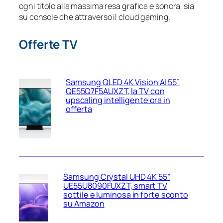
ogni titolo alla massima resa grafica e sonora, sia
su console che attraverso il cloud gaming.
Offerte TV
Samsung QLED 4K Vision AI 55”
QE55Q7F5AUXZT, la TV con
upscaling intelligente ora in
offerta
Samsung Crystal UHD 4K 55”
UE55U8090FUXZT, smart TV
sottile e luminosa in forte sconto
su Amazon