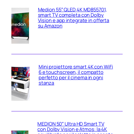
Medion 55″ QLED 4K MD855701,
smart TV completa con Dolby
Vision e app integrate in offerta
su Amazon
Mini proiettore smart 4K con WiFi
6 e touchscreen, il compatto
perfetto per il cinema in ogni
stanza
MEDION 50″ Ultra HD Smart TV
con Dolby Vision e Atmos: la 4K