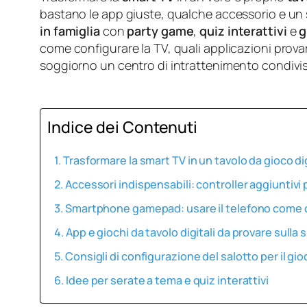
bastano le app giuste, qualche accessorio e un
in famiglia
con
party game
,
quiz interattivi
e
g
come configurare la TV, quali applicazioni provar
soggiorno un centro di intrattenimento condivi
Indice dei Contenuti
Trasformare la smart TV in un tavolo da gioco di
Accessori indispensabili: controller aggiuntivi p
Smartphone gamepad: usare il telefono come c
App e giochi da tavolo digitali da provare sulla 
Consigli di configurazione del salotto per il gio
Idee per serate a tema e quiz interattivi