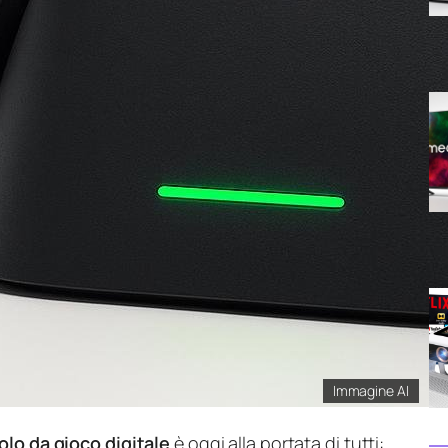
Immagine AI
olo da gioco digitale
è oggi alla portata di tutti: