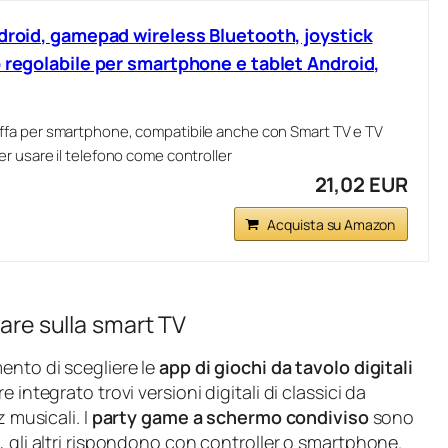
ndroid, gamepad wireless Bluetooth, joystick
o regolabile per smartphone e tablet Android,
fa per smartphone, compatibile anche con Smart TV e TV
r usare il telefono come controller
21,02 EUR
Acquista su Amazon
vare sulla smart TV
ento di scegliere le
app di giochi da tavolo digitali
integrato trovi versioni digitali di classici da
 musicali. I
party game a schermo condiviso
sono
, gli altri rispondono con controller o smartphone.