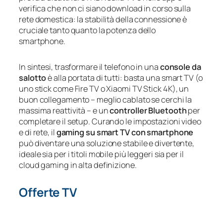
verifica che non ci siano download in corso sulla
rete domestica: la stabilità della connessione è
cruciale tanto quanto la potenza dello
smartphone.
In sintesi, trasformare il telefono in una
console da
salotto
è alla portata di tutti: basta una smart TV (o
uno stick come Fire TV o Xiaomi TV Stick 4K), un
buon collegamento – meglio cablato se cerchi la
massima reattività – e un
controller Bluetooth
per
completare il setup. Curando le impostazioni video
e di rete, il
gaming su smart TV con smartphone
può diventare una soluzione stabile e divertente,
ideale sia per i titoli mobile più leggeri sia per il
cloud gaming in alta definizione.
Offerte TV