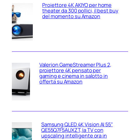
Proiettore 4K AKIYO per home
theater da 300 pollici, il best buy
del momento su Amazon
Valerion GameStreamer Plus 2,
proiettore 4K pensato per
gaming e cinema in salotto in
offerta su Amazon
Samsung QLED 4K Vision AI 55”
QE55Q7F5AUXZT, la TV con
upscaling intelligente ora in