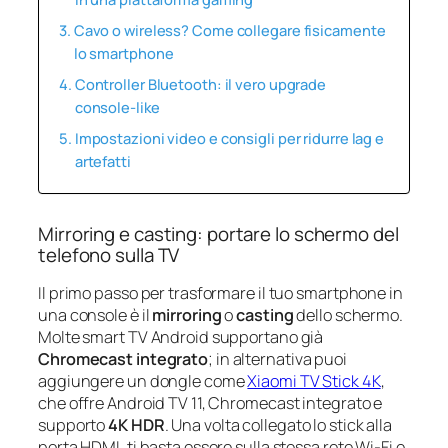
Cavo o wireless? Come collegare fisicamente
lo smartphone
Controller Bluetooth: il vero upgrade
console-like
Impostazioni video e consigli per ridurre lag e
artefatti
Mirroring e casting: portare lo schermo del
telefono sulla TV
Il primo passo per trasformare il tuo smartphone in
una console è il
mirroring
o
casting
dello schermo.
Molte smart TV Android supportano già
Chromecast integrato
; in alternativa puoi
aggiungere un dongle come
Xiaomi TV Stick 4K
,
che offre Android TV 11, Chromecast integrato e
supporto
4K HDR
. Una volta collegato lo stick alla
porta HDMI, ti basta essere sulla stessa rete Wi-Fi e