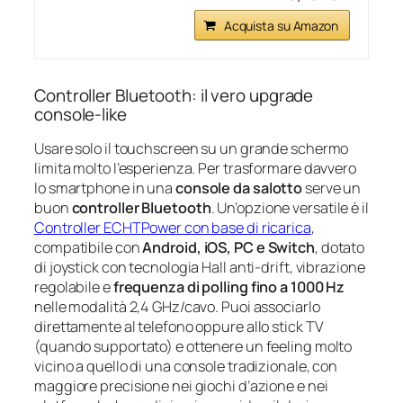
Acquista su Amazon
Controller Bluetooth: il vero upgrade
console-like
Usare solo il touchscreen su un grande schermo
limita molto l’esperienza. Per trasformare davvero
lo smartphone in una
console da salotto
serve un
buon
controller Bluetooth
. Un’opzione versatile è il
Controller ECHTPower con base di ricarica
,
compatibile con
Android, iOS, PC e Switch
, dotato
di joystick con tecnologia Hall anti‑drift, vibrazione
regolabile e
frequenza di polling fino a 1000 Hz
nelle modalità 2,4 GHz/cavo. Puoi associarlo
direttamente al telefono oppure allo stick TV
(quando supportato) e ottenere un feeling molto
vicino a quello di una console tradizionale, con
maggiore precisione nei giochi d’azione e nei