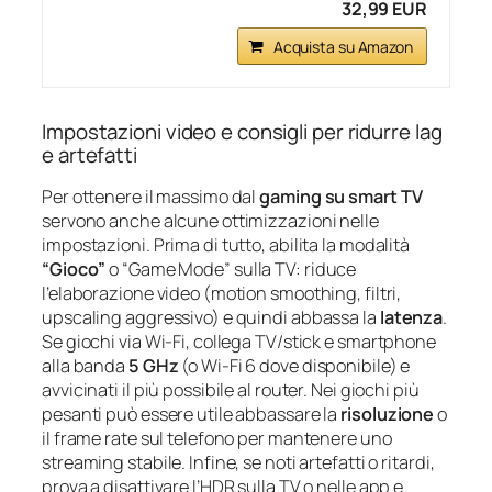
32,99 EUR
Acquista su Amazon
Impostazioni video e consigli per ridurre lag
e artefatti
Per ottenere il massimo dal
gaming su smart TV
servono anche alcune ottimizzazioni nelle
impostazioni. Prima di tutto, abilita la modalità
“Gioco”
o “Game Mode” sulla TV: riduce
l’elaborazione video (motion smoothing, filtri,
upscaling aggressivo) e quindi abbassa la
latenza
.
Se giochi via Wi‑Fi, collega TV/stick e smartphone
alla banda
5 GHz
(o Wi‑Fi 6 dove disponibile) e
avvicinati il più possibile al router. Nei giochi più
pesanti può essere utile abbassare la
risoluzione
o
il frame rate sul telefono per mantenere uno
streaming stabile. Infine, se noti artefatti o ritardi,
prova a disattivare l’HDR sulla TV o nelle app e