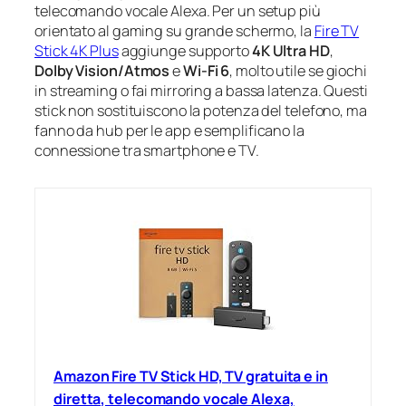
telecomando vocale Alexa. Per un setup più
orientato al gaming su grande schermo, la
Fire TV
Stick 4K Plus
aggiunge supporto
4K Ultra HD
,
Dolby Vision/Atmos
e
Wi‑Fi 6
, molto utile se giochi
in streaming o fai mirroring a bassa latenza. Questi
stick non sostituiscono la potenza del telefono, ma
fanno da hub per le app e semplificano la
connessione tra smartphone e TV.
Amazon Fire TV Stick HD, TV gratuita e in
diretta, telecomando vocale Alexa,