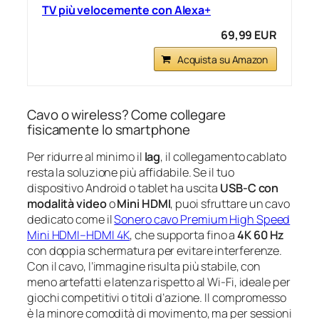
TV più velocemente con Alexa+
69,99 EUR
Acquista su Amazon
Cavo o wireless? Come collegare
fisicamente lo smartphone
Per ridurre al minimo il
lag
, il collegamento cablato
resta la soluzione più affidabile. Se il tuo
dispositivo Android o tablet ha uscita
USB‑C con
modalità video
o
Mini HDMI
, puoi sfruttare un cavo
dedicato come il
Sonero cavo Premium High Speed
Mini HDMI–HDMI 4K
, che supporta fino a
4K 60 Hz
con doppia schermatura per evitare interferenze.
Con il cavo, l’immagine risulta più stabile, con
meno artefatti e latenza rispetto al Wi‑Fi, ideale per
giochi competitivi o titoli d’azione. Il compromesso
è la minore comodità di movimento, ma per sessioni