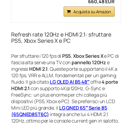
660,48 EUR
Acquista su Amazon
Refresh rate 120Hz e HDMI 2.1: sfruttare
PS5, Xbox Series X e PC
Per sfruttare i 120 fps di
PS5
,
Xbox Series X
e PC di
fascia alta serve una TV con
pannello 120Hz
e
ingressi
HDMI 2.1
. Queste porte supportano il 4K a
120 fps, VRR e ALLM, fondamentali per un gaming
fluido. Il già citato
LG OLED AI B5 48″
offre
4 porte
HDMI 2.1
con supporto 4K@120Hz, G-Sync e
FreeSync: un plus enorme per chi collega più
dispositivi (PS5, Xbox e PC). Se preferisci un LCD
Mini LED più grande, il
LG QNED 65″ Serie 85
(65QNED85T6C)
integra anche lui 4 HDMI 2.1
120Hz, ottimo per le console current gen in salotto.