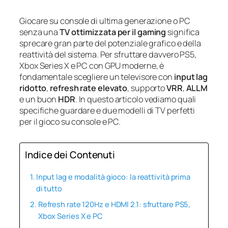
Giocare su console di ultima generazione o PC
senza una
TV ottimizzata per il gaming
significa
sprecare gran parte del potenziale grafico e della
reattività del sistema. Per sfruttare davvero PS5,
Xbox Series X e PC con GPU moderne, è
fondamentale scegliere un televisore con
input lag
ridotto
,
refresh rate elevato
, supporto
VRR
,
ALLM
e un buon
HDR
. In questo articolo vediamo quali
specifiche guardare e due modelli di TV perfetti
per il gioco su console e PC.
Indice dei Contenuti
Input lag e modalità gioco: la reattività prima
di tutto
Refresh rate 120Hz e HDMI 2.1: sfruttare PS5,
Xbox Series X e PC