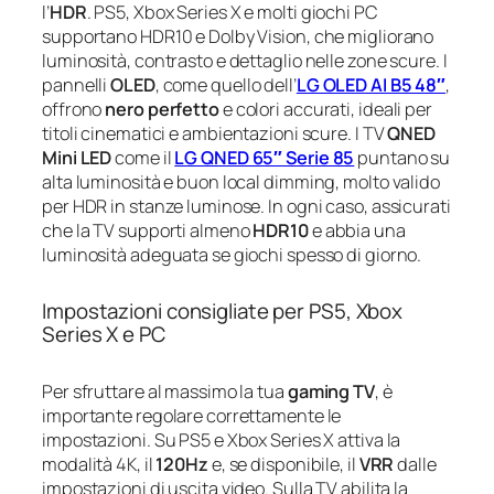
l’
HDR
. PS5, Xbox Series X e molti giochi PC
supportano HDR10 e Dolby Vision, che migliorano
luminosità, contrasto e dettaglio nelle zone scure. I
pannelli
OLED
, come quello dell’
LG OLED AI B5 48″
,
offrono
nero perfetto
e colori accurati, ideali per
titoli cinematici e ambientazioni scure. I TV
QNED
Mini LED
come il
LG QNED 65″ Serie 85
puntano su
alta luminosità e buon local dimming, molto valido
per HDR in stanze luminose. In ogni caso, assicurati
che la TV supporti almeno
HDR10
e abbia una
luminosità adeguata se giochi spesso di giorno.
Impostazioni consigliate per PS5, Xbox
Series X e PC
Per sfruttare al massimo la tua
gaming TV
, è
importante regolare correttamente le
impostazioni. Su PS5 e Xbox Series X attiva la
modalità 4K, il
120Hz
e, se disponibile, il
VRR
dalle
impostazioni di uscita video. Sulla TV abilita la