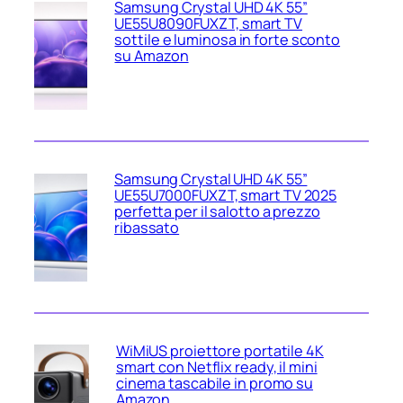
Samsung Crystal UHD 4K 55”
UE55U8090FUXZT, smart TV
sottile e luminosa in forte sconto
su Amazon
Samsung Crystal UHD 4K 55”
UE55U7000FUXZT, smart TV 2025
perfetta per il salotto a prezzo
ribassato
WiMiUS proiettore portatile 4K
smart con Netflix ready, il mini
cinema tascabile in promo su
Amazon