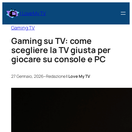
I Love My TV
Gaming TV
Gaming su TV: come
scegliere la TV giusta per
giocare su console e PC
–
27 Gennaio, 2026
Redazione
I Love My TV