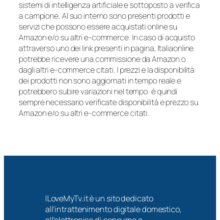
sistemi di intelligenza artificiale e sottoposto a verifica
a campione. Al suo interno sono presenti prodotti e
servizi che possono essere acquistati online su
Amazon e/o su altri e-commerce. In caso di acquisto
attraverso uno dei link presenti in pagina, Italiaonline
potrebbe ricevere una commissione da Amazon o
dagli altri e-commerce citati. I prezzi e la disponibilità
dei prodotti non sono aggiornati in tempo reale e
potrebbero subire variazioni nel tempo: è quindi
sempre necessario verificate disponibilità e prezzo su
Amazon e/o su altri e-commerce citati.
ILoveMyTv.it è un sito dedicato
all’intrattenimento digitale domestico,