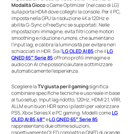
Modalità Gioco
o Game Optimizer (nel caso di LG)
sulla porta HDMI dove colleghi la console. Per il PC,
imposta nella GPU la risoluzione 4K a 120Hz e
abilita G-Sync o FreeSync se supportati. Nelle
impostazioni immagine, evita filtri come motion
smoothing e riduzione rumore, che aumentano
l’input lag, e calibra la luminosità per evitare neri
schiacciati in HDR. Sia l’
LG OLED AI B5
che il
LG
QNED 65″ Serie 85
offrono profili immagine e
audio con AI che possono aiutare a ottimizzare
automaticamente l’esperienza.
Scegliere la
TV giusta per il gaming
significa
combinare specifiche tecniche e uso reale in base
al tuo setup. Input lag ridotto, 120Hz, HDMI 2.1, VRR,
ALLM e un buon HDR sono i pilastri per valorizzare
PS5, Xbox Series X e PC gaming. Modelli come
LG
OLED AI B5 48″
e
LG QNED 65″ Serie 85
rappresentano due ottime soluzioni,
rispettivamente OLED compatto e QNED di grande