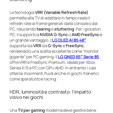
La tecnologia
VRR (Variable Refresh Rate)
permette alla TV di adattare in tempo reale il
refresh rate ai frame generati dalla console o dal
PC, riducendo
tearing
e
stuttering
. Per i giocatori
PC, il supporto a
NVIDIA G-Sync
o
AMD FreeSync
è
un grande vantaggio. L’
LG OLED AI B5 48″
supporta sia
VRR
sia
G-Sync
e
FreeSync
,
rendendolo una scelta eccellente come “monitor
gigante” per PC gaming. Il
LG QNED 65″ Serie 85
offre VRR e FreeSync Premium, ideale per Xbox
Series X/S e PC con GPU AMD. In entrambi i casi
otterrai movimenti fluidi anche in giochi frenetici
come sparatutto e racing.
HDR, luminosità e contrasto: l’impatto
visivo nei giochi
Una
TV per gaming
moderna deve gestire bene