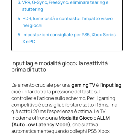
VRR, G-Sync, FreeSync: eliminare tearing e
stuttering
HDR, luminosità e contrasto: l’impatto visivo
nei giochi
Impostazioni consigliate per PS5, Xbox Series
X e PC
Input lag e modalità gioco: la reattività
prima di tutto
L’elemento cruciale per una
gaming TV
è l’
input lag
,
cioè il ritardo tra la pressione del tasto sul
controller e l’azione sullo schermo. Per il gaming
competitivo è consigliabile stare sotto i 15 ms, ma
già sotto i 20 ms l’esperienza è ottima. Le TV
moderne offrono una
Modalità Gioco
o
ALLM
(Auto Low Latency Mode)
, che si attiva
automaticamente quando colleghi PS5, Xbox