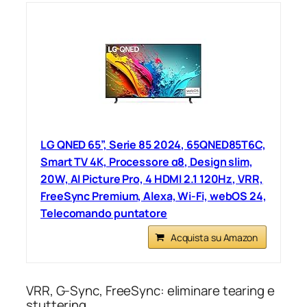
LG QNED 65”, Serie 85 2024, 65QNED85T6C,
Smart TV 4K, Processore α8, Design slim,
20W, AI Picture Pro, 4 HDMI 2.1 120Hz, VRR,
FreeSync Premium, Alexa, Wi-Fi, webOS 24,
Telecomando puntatore
Acquista su Amazon
VRR, G-Sync, FreeSync: eliminare tearing e
stuttering