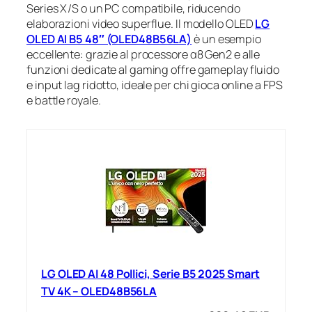
Series X/S o un PC compatibile, riducendo
elaborazioni video superflue. Il modello OLED
LG
OLED AI B5 48″ (OLED48B56LA)
è un esempio
eccellente: grazie al processore α8 Gen2 e alle
funzioni dedicate al gaming offre gameplay fluido
e input lag ridotto, ideale per chi gioca online a FPS
e battle royale.
LG OLED AI 48 Pollici, Serie B5 2025 Smart
TV 4K – OLED48B56LA