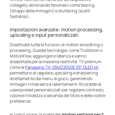
collegato, eliminando fenomeni come tearing
(strappi delle immagini) e stuttering (scatti
fastidiosi).
Impostazioni avanzate: motion processing,
upscaling e input personalizzati
Disattivate tutte le funzioni di motion smoothing o
processing. Queste tecnologie, come TruMotion o
MotionFlow, aggiungono latenza e vanno
disabilitate per la massima reattività. TV premium
come la
Panasonic TX-55MZ2000E 55″ OLED 4K
permettono di regolare upscaling e sharpening
direttamente dai menu di gioco, garantendo
immagini nitide senza rallentamenti. Ricordate di
usare preset personalizzati per regolare contrasto,
colore e nitidezza a seconda del titolo e delle vostre
preferenze.
In conclusione, la scelta dei
migliori settaggi per il