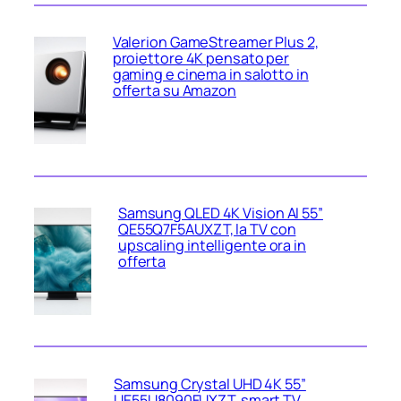
Valerion GameStreamer Plus 2,
proiettore 4K pensato per
gaming e cinema in salotto in
offerta su Amazon
Samsung QLED 4K Vision AI 55”
QE55Q7F5AUXZT, la TV con
upscaling intelligente ora in
offerta
Samsung Crystal UHD 4K 55”
UE55U8090FUXZT, smart TV