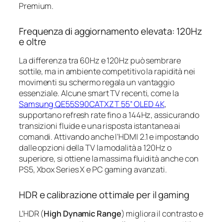
Premium.
Frequenza di aggiornamento elevata: 120Hz
e oltre
La differenza tra 60Hz e 120Hz può sembrare
sottile, ma in ambiente competitivo la rapidità nei
movimenti su schermo regala un vantaggio
essenziale. Alcune smart TV recenti, come la
Samsung QE55S90CATXZT 55” OLED 4K
,
supportano refresh rate fino a 144Hz, assicurando
transizioni fluide e una risposta istantanea ai
comandi. Attivando anche l’HDMI 2.1 e impostando
dalle opzioni della TV la modalità a 120Hz o
superiore, si ottiene la massima fluidità anche con
PS5, Xbox Series X e PC gaming avanzati.
HDR e calibrazione ottimale per il gaming
L’HDR (
High Dynamic Range
) migliora il contrasto e