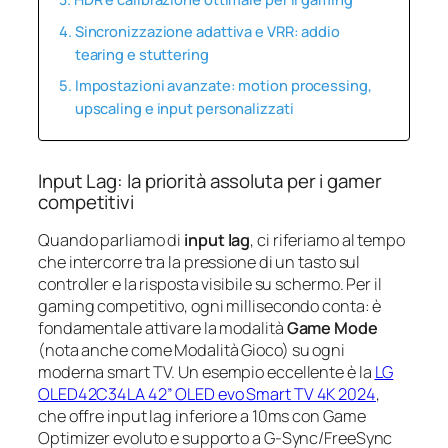
Sincronizzazione adattiva e VRR: addio
tearing e stuttering
Impostazioni avanzate: motion processing,
upscaling e input personalizzati
Input Lag: la priorità assoluta per i gamer
competitivi
Quando parliamo di
input lag
, ci riferiamo al tempo
che intercorre tra la pressione di un tasto sul
controller e la risposta visibile su schermo. Per il
gaming competitivo, ogni millisecondo conta: è
fondamentale attivare la modalità
Game Mode
(nota anche come Modalità Gioco) su ogni
moderna smart TV. Un esempio eccellente è la
LG
OLED42C34LA 42” OLED evo Smart TV 4K 2024
,
che offre input lag inferiore a 10ms con Game
Optimizer evoluto e supporto a G-Sync/FreeSync