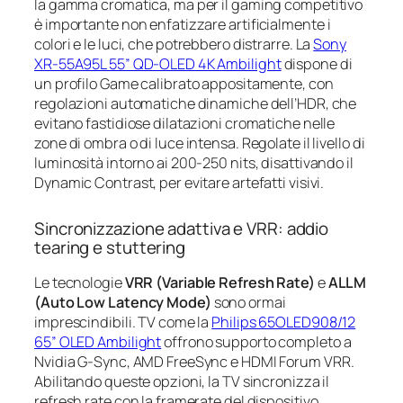
la gamma cromatica, ma per il gaming competitivo
è importante non enfatizzare artiﬁcialmente i
colori e le luci, che potrebbero distrarre. La
Sony
XR-55A95L 55” QD-OLED 4K Ambilight
dispone di
un profilo Game calibrato appositamente, con
regolazioni automatiche dinamiche dell’HDR, che
evitano fastidiose dilatazioni cromatiche nelle
zone di ombra o di luce intensa. Regolate il livello di
luminosità intorno ai 200-250 nits, disattivando il
Dynamic Contrast, per evitare artefatti visivi.
Sincronizzazione adattiva e VRR: addio
tearing e stuttering
Le tecnologie
VRR (Variable Refresh Rate)
e
ALLM
(Auto Low Latency Mode)
sono ormai
imprescindibili. TV come la
Philips 65OLED908/12
65” OLED Ambilight
offrono supporto completo a
Nvidia G-Sync, AMD FreeSync e HDMI Forum VRR.
Abilitando queste opzioni, la TV sincronizza il
refresh rate con la framerate del dispositivo