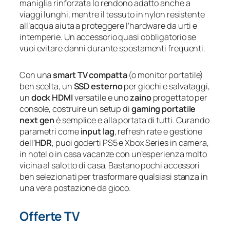
maniglia rinforzata lo rendono adatto anche a
viaggi lunghi, mentre il tessuto in nylon resistente
all’acqua aiuta a proteggere l’hardware da urti e
intemperie. Un accessorio quasi obbligatorio se
vuoi evitare danni durante spostamenti frequenti.
Con una
smart TV compatta
(o monitor portatile)
ben scelta, un
SSD esterno
per giochi e salvataggi,
un
dock HDMI
versatile e uno
zaino
progettato per
console, costruire un setup di
gaming portatile
next gen
è semplice e alla portata di tutti. Curando
parametri come
input lag
, refresh rate e gestione
dell’
HDR
, puoi goderti PS5 e Xbox Series in camera,
in hotel o in casa vacanze con un’esperienza molto
vicina al salotto di casa. Bastano pochi accessori
ben selezionati per trasformare qualsiasi stanza in
una vera postazione da gioco.
Offerte TV