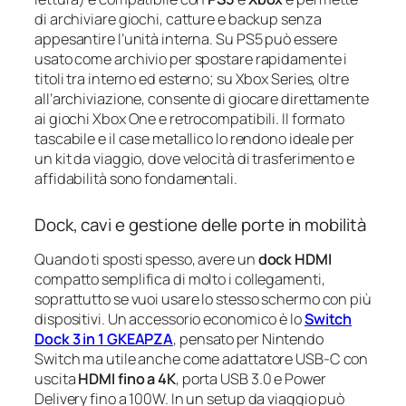
di archiviare giochi, catture e backup senza
appesantire l’unità interna. Su PS5 può essere
usato come archivio per spostare rapidamente i
titoli tra interno ed esterno; su Xbox Series, oltre
all’archiviazione, consente di giocare direttamente
ai giochi Xbox One e retrocompatibili. Il formato
tascabile e il case metallico lo rendono ideale per
un kit da viaggio, dove velocità di trasferimento e
affidabilità sono fondamentali.
Dock, cavi e gestione delle porte in mobilità
Quando ti sposti spesso, avere un
dock HDMI
compatto semplifica di molto i collegamenti,
soprattutto se vuoi usare lo stesso schermo con più
dispositivi. Un accessorio economico è lo
Switch
Dock 3 in 1 GKEAPZA
, pensato per Nintendo
Switch ma utile anche come adattatore USB-C con
uscita
HDMI fino a 4K
, porta USB 3.0 e Power
Delivery fino a 100W. In un setup da viaggio può