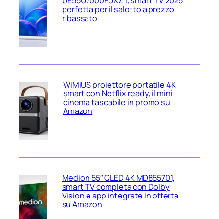
UE55U7000FUXZT, smart TV 2025
perfetta per il salotto a prezzo
ribassato
WiMiUS proiettore portatile 4K
smart con Netflix ready, il mini
cinema tascabile in promo su
Amazon
Medion 55″ QLED 4K MD855701,
smart TV completa con Dolby
Vision e app integrate in offerta
su Amazon