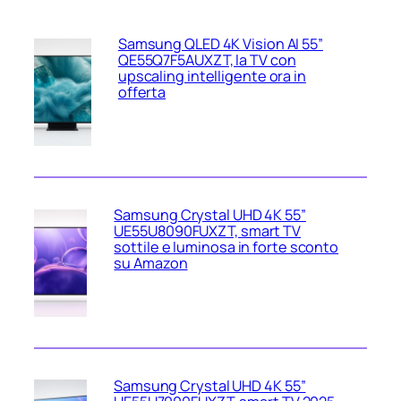
Samsung QLED 4K Vision AI 55”
QE55Q7F5AUXZT, la TV con
upscaling intelligente ora in
offerta
Samsung Crystal UHD 4K 55”
UE55U8090FUXZT, smart TV
sottile e luminosa in forte sconto
su Amazon
Samsung Crystal UHD 4K 55”