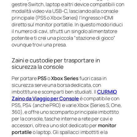
gestire Switch, laptop e altri device compatibili con
modalità video via USB-C, lasciando alla console
principale (PS5 o Xbox Series) l’ingresso HDMI
diretto sul monitor portatile. In questo modo riduci
il numero di cavi, sfrutti un singolo alimentatore
potente e ti crei una piccola “stazione di gioco”
ovunque trovi una presa.
Zaini e custodie per trasportare in
sicurezza la console
Per portare
PS5
o
Xbox Series
fuori casa in
sicurezza serve una borsa dedicata, con
imbottiture e scomparti ben studiati. Il
CURMIO
Zaino da Viaggio per Console
è compatibile con
PS5, PS4 (anche PRO) e varie Xbox (Series S, One,
360), e offre uno scomparto principale imbottito
per la console, tasche interne a rete per cavi e
accessori, oltre a uno slot dedicato per
monitor
portatile
o laptop. Gli spallacci imbottiti e la