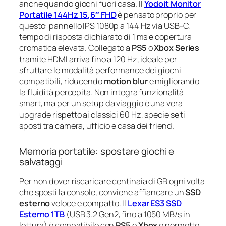
anche quando giochi fuori casa. Il
Yodoit Monitor
Portatile 144Hz 15,6″ FHD
è pensato proprio per
questo: pannello IPS 1080p a 144 Hz via USB-C,
tempo di risposta dichiarato di 1 ms e copertura
cromatica elevata. Collegato a
PS5
o
Xbox Series
tramite HDMI arriva fino a 120 Hz, ideale per
sfruttare le modalità performance dei giochi
compatibili, riducendo
motion blur
e migliorando
la fluidità percepita. Non integra funzionalità
smart, ma per un setup da viaggio è una vera
upgrade rispetto ai classici 60 Hz, specie se ti
sposti tra camera, ufficio e casa dei friend.
Memoria portatile: spostare giochi e
salvataggi
Per non dover riscaricare centinaia di GB ogni volta
che sposti la console, conviene affiancare un
SSD
esterno
veloce e compatto. Il
Lexar ES3 SSD
Esterno 1TB
(USB 3.2 Gen2, fino a 1050 MB/s in
lettura) è compatibile con
PS5
e
Xbox
e permette