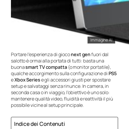
Immagine AI
Portare l’esperienza di gioco
next gen
fuori dal
salotto è ormai alla portata di tutti: basta una
buona
smart TV compatta
(o monitor portatile),
qualche accorgimento sulla configurazione di
PS5
e
Xbox Series
e gli accessori giusti per spostare
setup e salvataggi senza rinunce. In camera, in
seconda casa o in viaggio, l’obiettivo è uno solo:
mantenere qualità video, fluidità e reattività il più
possibile vicine al setup principale.
Indice dei Contenuti