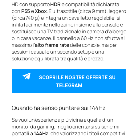
HD con supporto
HDR
e compatibilità dichiarata
con
PS5
e
Xbox
. È ultrasottile (circa 9 mm), leggero
(circa 740 g) e integra un cavalletto regolabile: si
infila facilmente nello zaino insieme alla console e
sostituisce una TV tradizionale in camera d’albergo
o in casa vacanze. Il pannello a 60 Hz non sfrutta al
massimo l’
alto frame rate
delle console, ma per
sessioni casual e un secondo setup è una
soluzione equilibrata tra qualità e prezzo.
SCOPRI LE NOSTRE OFFERTE SU
TELEGRAM
Quando ha senso puntare sui 144Hz
Se vuoi un’esperienza più vicina a quella di un
monitor da gaming, meglio orientarsi su schermi
portatili a
144Hz
, che valorizzano i titoli competitivi