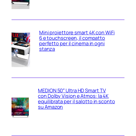
Mini proiettore smart 4K con WiFi
6 e touchscreen, il compatto
perfetto per il cinema in ogni
stanza
MEDION 50″ Ultra HD Smart TV
con Dolby Vision e Atmos: la 4K
equilibrata per il salotto in sconto
su Amazon