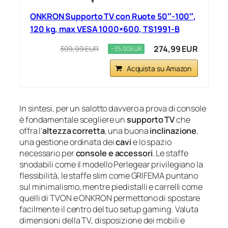
ONKRON Supporto TV con Ruote 50″-100″,
120 kg, max VESA 1000×600, TS1991-B
274,99 EUR
309,99 EUR
−35,00 EUR
Acquista su Amazon
In sintesi, per un salotto davvero a prova di console
è fondamentale scegliere un
supporto TV
che
offra l’
altezza corretta
, una buona
inclinazione
,
una gestione ordinata dei
cavi
e lo spazio
necessario per
console e accessori
. Le staffe
snodabili come il modello Perlegear privilegiano la
flessibilità, le staffe slim come GRIFEMA puntano
sul minimalismo, mentre piedistalli e carrelli come
quelli di TVON e ONKRON permettono di spostare
facilmente il centro del tuo setup gaming. Valuta
dimensioni della TV, disposizione dei mobili e