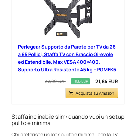
Perlegear Supporto da Parete per TV da 26
a 65 Pollici, Staffa TV con Braccio Girevole
ed Estendibile, Max VESA 400×400,
Supporto Ultra Resistente 45 kg – PGMFK6
21,84 EUR
32,99 EUR
−11,15 EUR
Acquista su Amazon
Staffa inclinabile slim: quando vuoi un setup
pulito e minimal
Chi preferisce un look pulito e minimal, con la TV