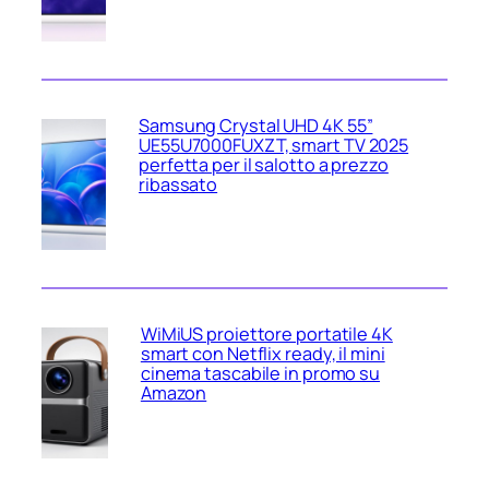
Samsung Crystal UHD 4K 55”
UE55U7000FUXZT, smart TV 2025
perfetta per il salotto a prezzo
ribassato
WiMiUS proiettore portatile 4K
smart con Netflix ready, il mini
cinema tascabile in promo su
Amazon