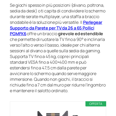
Se giochi spesso in più posizioni (divano, poltrona,
sedia da desk) o ti capita di condividere lo schermo
durante serate multiplayer, una staffa a braccio
snodabile è la soluzione più versatile. Il
Perlegear
Supporto da Parete per TV da 26 a 65 Pollici
PGMFK6
offre un braccio
girevole ed estendibile
che permette di ruotare la TV fino a 90° e inclinarla
verso l’alto o verso il basso, ideale per chi alterna
sessioni al divano a quelle sulla sedia da gaming.
Supporta TV fino a 45 kg, copre i principali
standard VESA fino a 400×400 mm e può
estendersi fino a 47,5 cm dalla parete per
avvicinare lo schermo quando serve maggiore
immersione. Quando non giochi, il braccio si
richiude fino a 7 cm dal muro per ridurre l’ingombro
e mantenere il salotto ordinato.
OFFERTA