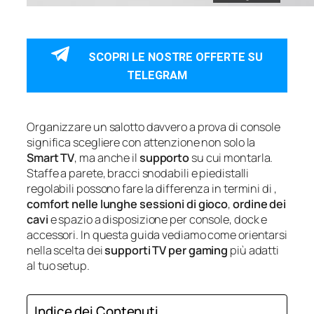
SCOPRI LE NOSTRE OFFERTE SU
TELEGRAM
Organizzare un salotto davvero a prova di console
significa scegliere con attenzione non solo la
Smart TV
, ma anche il
supporto
su cui montarla.
Staffe a parete, bracci snodabili e piedistalli
regolabili possono fare la differenza in termini di
,
comfort nelle lunghe sessioni di gioco
,
ordine dei
cavi
e spazio a disposizione per console, dock e
accessori. In questa guida vediamo come orientarsi
nella scelta dei
supporti TV per gaming
più adatti
al tuo setup.
Indice dei Contenuti