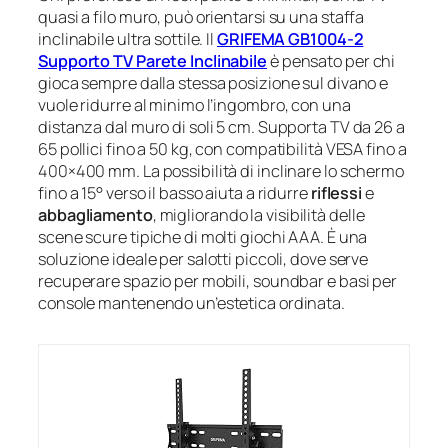
quasi a filo muro, può orientarsi su una staffa
inclinabile ultra sottile. Il
GRIFEMA GB1004-2
Supporto TV Parete Inclinabile
è pensato per chi
gioca sempre dalla stessa posizione sul divano e
vuole ridurre al minimo l’ingombro, con una
distanza dal muro di soli 5 cm. Supporta TV da 26 a
65 pollici fino a 50 kg, con compatibilità VESA fino a
400×400 mm. La possibilità di inclinare lo schermo
fino a 15° verso il basso aiuta a ridurre
riflessi
e
abbagliamento
, migliorando la visibilità delle
scene scure tipiche di molti giochi AAA. È una
soluzione ideale per salotti piccoli, dove serve
recuperare spazio per mobili, soundbar e basi per
console mantenendo un’estetica ordinata.