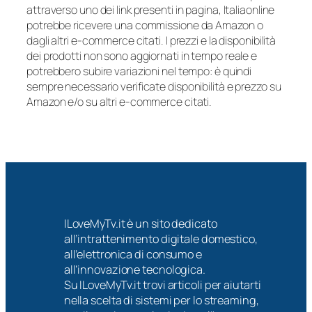
attraverso uno dei link presenti in pagina, Italiaonline
potrebbe ricevere una commissione da Amazon o
dagli altri e-commerce citati. I prezzi e la disponibilità
dei prodotti non sono aggiornati in tempo reale e
potrebbero subire variazioni nel tempo: è quindi
sempre necessario verificate disponibilità e prezzo su
Amazon e/o su altri e-commerce citati.
ILoveMyTv.it è un sito dedicato
all’intrattenimento digitale domestico,
all’elettronica di consumo e
all’innovazione tecnologica.
Su ILoveMyTv.it trovi articoli per aiutarti
nella scelta di sistemi per lo streaming,