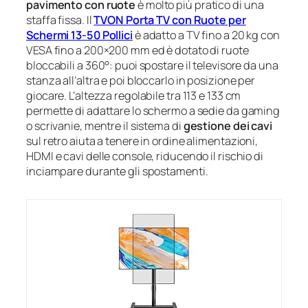
pavimento con ruote
è molto più pratico di una
staffa fissa. Il
TVON Porta TV con Ruote per
Schermi 13-50 Pollici
è adatto a TV fino a 20 kg con
VESA fino a 200×200 mm ed è dotato di ruote
bloccabili a 360°: puoi spostare il televisore da una
stanza all’altra e poi bloccarlo in posizione per
giocare. L’altezza regolabile tra 113 e 133 cm
permette di adattare lo schermo a sedie da gaming
o scrivanie, mentre il sistema di
gestione dei cavi
sul retro aiuta a tenere in ordine alimentazioni,
HDMI e cavi delle console, riducendo il rischio di
inciampare durante gli spostamenti.