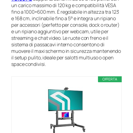
un carico massimo di 120 kg e compatibilità VESA
fino a 1000×600 mm. È regolabile in altezza tra 123
e 168 cm, inclinabile fino a 5° e integra un ripiano
per accessori (perfetto per console, dock o router)
e un ripiano aggiuntivo per webcam, utile per
streaming e chat video. Le ruote con freno e il
sistema di passacavi interno consentono di
muovere il maxi schermo in sicurezza mantenendo
il setup pulito, ideale per salotti multiuso o open
space condivisi.
OFFERTA