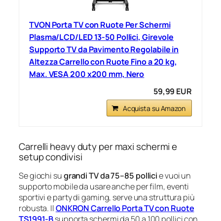
TVON Porta TV con Ruote Per Schermi
Plasma/LCD/LED 13-50 Pollici, Girevole
Supporto TV da Pavimento Regolabile in
Altezza Carrello con Ruote Fino a 20 kg,
Max. VESA 200 x200 mm, Nero
59,99 EUR
Acquista su Amazon
Carrelli heavy duty per maxi schermi e
setup condivisi
Se giochi su
grandi TV da 75–85 pollici
e vuoi un
supporto mobile da usare anche per film, eventi
sportivi e party di gaming, serve una struttura più
robusta. Il
ONKRON Carrello Porta TV con Ruote
TS1991-B
supporta schermi da 50 a 100 pollici con