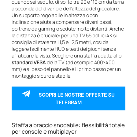
quando sei seduto, di solito tra 90 e 110 cm da terra
a seconda del divano e dell’altezza del giocatore.
Un supporto regolabile in altezza o con
inclinazione aiuta a compensare divani bassi,
poltrone da gaming o sedute molto distanti. Anche
la distanza è cruciale: per una TV 55 pollici 4K si
consiglia di stare tra i 1,5 e i 2,5 metri, così da
leggere facilmente HUD e testi dei giochi senza
affaticare la vista. Scegliere una staffa adatta allo
standard VESA
della TV (ad esempio 400×400
mm) e al peso del pannello è il primo passo per un
montaggio sicuro e stabile.
SCOPRI LE NOSTRE OFFERTE SU
TELEGRAM
Staffa a braccio snodabile: flessibilità totale
per console e multiplayer