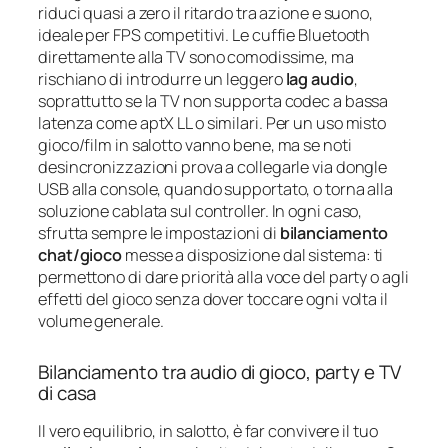
riduci quasi a zero il ritardo tra azione e suono,
ideale per FPS competitivi. Le cuffie Bluetooth
direttamente alla TV sono comodissime, ma
rischiano di introdurre un leggero
lag audio
,
soprattutto se la TV non supporta codec a bassa
latenza come aptX LL o similari. Per un uso misto
gioco/film in salotto vanno bene, ma se noti
desincronizzazioni prova a collegarle via dongle
USB alla console, quando supportato, o torna alla
soluzione cablata sul controller. In ogni caso,
sfrutta sempre le impostazioni di
bilanciamento
chat/gioco
messe a disposizione dal sistema: ti
permettono di dare priorità alla voce del party o agli
effetti del gioco senza dover toccare ogni volta il
volume generale.
Bilanciamento tra audio di gioco, party e TV
di casa
Il vero equilibrio, in salotto, è far convivere il tuo