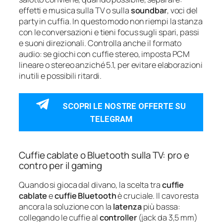
effetti e musica sulla TV o sulla
soundbar
, voci del
party in cuffia. In questo modo non riempi la stanza
con le conversazioni e tieni focus sugli spari, passi
e suoni direzionali. Controlla anche il formato
audio: se giochi con cuffie stereo, imposta PCM
lineare o stereo anziché 5.1, per evitare elaborazioni
inutili e possibili ritardi.
SCOPRI LE NOSTRE OFFERTE SU
TELEGRAM
Cuffie cablate o Bluetooth sulla TV: pro e
contro per il gaming
Quando si gioca dal divano, la scelta tra
cuffie
cablate
e
cuffie Bluetooth
è cruciale. Il cavo resta
ancora la soluzione con la
latenza
più bassa:
collegando le cuffie al
controller
(jack da 3,5 mm)