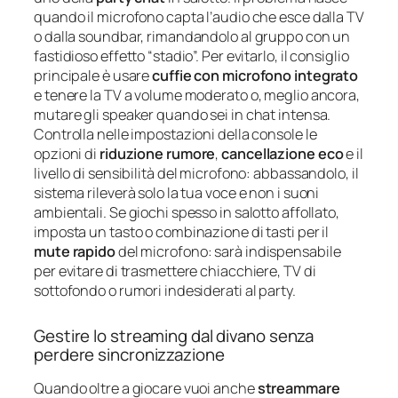
quando il microfono capta l’audio che esce dalla TV
o dalla soundbar, rimandandolo al gruppo con un
fastidioso effetto “stadio”. Per evitarlo, il consiglio
principale è usare
cuffie con microfono integrato
e tenere la TV a volume moderato o, meglio ancora,
mutare gli speaker quando sei in chat intensa.
Controlla nelle impostazioni della console le
opzioni di
riduzione rumore
,
cancellazione eco
e il
livello di sensibilità del microfono: abbassandolo, il
sistema rileverà solo la tua voce e non i suoni
ambientali. Se giochi spesso in salotto affollato,
imposta un tasto o combinazione di tasti per il
mute rapido
del microfono: sarà indispensabile
per evitare di trasmettere chiacchiere, TV di
sottofondo o rumori indesiderati al party.
Gestire lo streaming dal divano senza
perdere sincronizzazione
Quando oltre a giocare vuoi anche
streammare