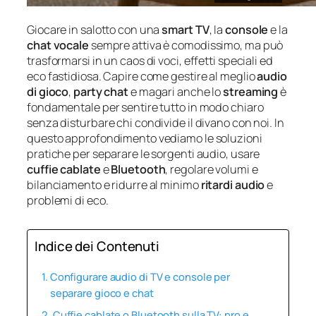
Giocare in salotto con una
smart TV
, la
console
e la
chat vocale
sempre attiva è comodissimo, ma può
trasformarsi in un caos di voci, effetti speciali ed
eco fastidiosa. Capire come gestire al meglio
audio
di gioco
,
party chat
e magari anche lo
streaming
è
fondamentale per sentire tutto in modo chiaro
senza disturbare chi condivide il divano con noi. In
questo approfondimento vediamo le soluzioni
pratiche per separare le sorgenti audio, usare
cuffie cablate
e
Bluetooth
, regolare volumi e
bilanciamento e ridurre al minimo
ritardi audio
e
problemi di eco.
Indice dei Contenuti
Configurare audio di TV e console per
separare gioco e chat
Cuffie cablate o Bluetooth sulla TV: pro e