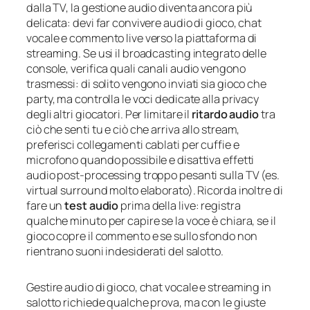
dalla TV, la gestione audio diventa ancora più
delicata: devi far convivere audio di gioco, chat
vocale e commento live verso la piattaforma di
streaming. Se usi il broadcasting integrato delle
console, verifica quali canali audio vengono
trasmessi: di solito vengono inviati sia gioco che
party, ma controlla le voci dedicate alla privacy
degli altri giocatori. Per limitare il
ritardo audio
tra
ciò che senti tu e ciò che arriva allo stream,
preferisci collegamenti cablati per cuffie e
microfono quando possibile e disattiva effetti
audio post-processing troppo pesanti sulla TV (es.
virtual surround molto elaborato). Ricorda inoltre di
fare un
test audio
prima della live: registra
qualche minuto per capire se la voce è chiara, se il
gioco copre il commento e se sullo sfondo non
rientrano suoni indesiderati del salotto.
Gestire audio di gioco, chat vocale e streaming in
salotto richiede qualche prova, ma con le giuste