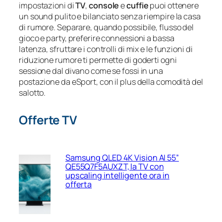
impostazioni di
TV
,
console
e
cuffie
puoi ottenere
un sound pulito e bilanciato senza riempire la casa
di rumore. Separare, quando possibile, flusso del
gioco e party, preferire connessioni a bassa
latenza, sfruttare i controlli di mix e le funzioni di
riduzione rumore ti permette di goderti ogni
sessione dal divano come se fossi in una
postazione da eSport, con il plus della comodità del
salotto.
Offerte TV
Samsung QLED 4K Vision AI 55”
QE55Q7F5AUXZT, la TV con
upscaling intelligente ora in
offerta