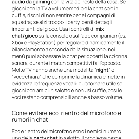
audio da gaming
con la vita del resto della casa. Se
giochi con la TV a volume medio e la chat solo in
cuffia, rischi di non sentire bene i compagni di
squadra; se alzi troppo il party, perdi dettagli
importanti del gioco. Usa i controlli di
mix
chat/gioco
sulla console o sull’app companion (es.
Xbox e PlayStation) per regolare dinamicamente il
bilanciamento a seconda della situazione: nei
menù puoi abbassare la chat per goderti la colonna
sonora, durante i match competitivi fai l’opposto.
Molte TV hanno anche una modalità “
night
” o
“voce chiara” che comprime la dinamica e mette in
evidenza le frequenze vocali: può tornare utile se
giochi con amici in salotto e non usi cuffie, così le
voci restano comprensibili anche a basso volume.
Come evitare eco, rientro del microfono e
rumori in chat
Eco e rientro del microfono sono i nemici numero
uno della
party chat
in salotto. Il problema nasce