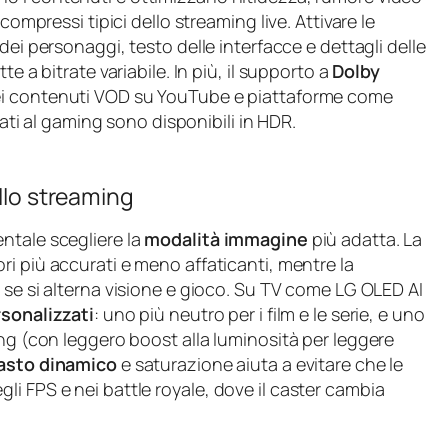
compressi tipici dello streaming live. Attivare le
dei personaggi, testo delle interfacce e dettagli delle
e a bitrate variabile. In più, il supporto a
Dolby
ei contenuti VOD su YouTube e piattaforme come
gati al gaming sono disponibili in HDR.
allo streaming
ntale scegliere la
modalità immagine
più adatta. La
lori più accurati e meno affaticanti, mentre la
le se si alterna visione e gioco. Su TV come LG OLED AI
rsonalizzati
: uno più neutro per i film e le serie, e uno
ing (con leggero boost alla luminosità per leggere
asto dinamico
e saturazione aiuta a evitare che le
i FPS e nei battle royale, dove il caster cambia