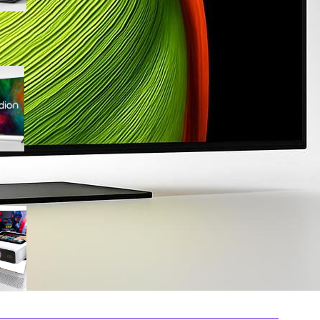
Medion 55″ QLED 4K
MD855701, smart TV completa
con Dolby Vision e app
integrate in offerta su Amazon
Mini proiettore smart 4K con
WiFi 6 e touchscreen, il
compatto perfetto per il
cinema in ogni stanza