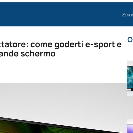
Smar
O
tatore: come goderti e-sport e
rande schermo