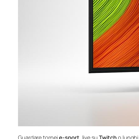
Guardare tornei
e-sport
, live su
Twitch
o lunghi