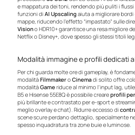
e mappatura dei toni, rendendo più puliti i flussi 
funzioni di
AI Upscaling
aiuta a migliorare bordi 
mappe, riducendo l’effetto “impastato” sulle dirett
Vision
o HDR10+ garantisce una resa migliore d
Netflix o Disney+, dove spesso gli stessi titoli le
Modalità immagine e profili dedicati 
Per chi guarda molte ore di gameplay, è fondame
modalità
Filmmaker
o
Cinema
di solito offre co
modalità
Game
riduce al minimo l’input lag, uti
B5 e Hisense 55E8Q è possibile creare
profili pe
più brillante e contrastato per e-sport e stream
meglio overlay e chat). Ridurre eccesso di
contr
scene scure perdano dettaglio, specialmente negl
spesso inquadratura tra zone buie e luminose.