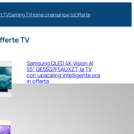
t TV
Gaming TV
Home cinema
How to
Offerte
fferte TV
Samsung QLED 4K Vision AI
55” QE55Q7F5AUXZT, la TV
con upscaling intelligente ora
in offerta
Samsung Crystal UHD 4K 55”
UE55U8090FUXZT, smart TV
sottile e luminosa in forte