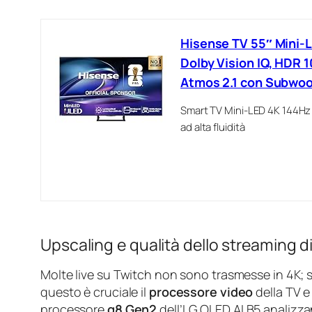
Hisense TV 55″ Mini-
Dolby Vision IQ, HDR
Atmos 2.1 con Subwoofe
Smart TV Mini-LED 4K 144Hz
ad alta fluidità
Upscaling e qualità dello streaming 
Molte live su Twitch non sono trasmesse in 4K; sp
questo è cruciale il
processore video
della TV e
processore
α8 Gen2
dell’LG OLED AI B5 analizza