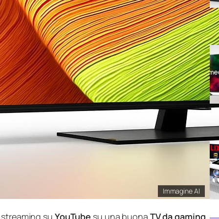
Immagine AI
 streaming su
YouTube
su una buona
TV da gaming