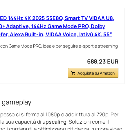
LED 144Hz 4K 2025 55E8Q, Smart TV VIDAA U8,
 10+ Adaptive, 144Hz Game Mode PRO, Dolby
r, Alexa Built-in, VIDAA Voice, lativù 4K, 55”
 con Game Mode PRO, ideale per seguire e-sport e streaming
688,23 EUR
Acquista su Amazon
di gameplay
esso ci si ferma al 1080p o addirittura al 720p. Per
 la sua capacità di
upscaling
. Soluzioni come il
no i contenuti e ottimizzano nitidezza, rumore video