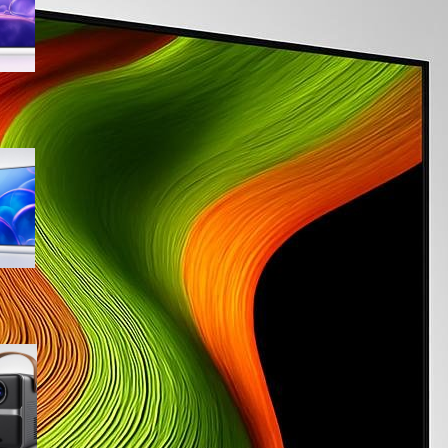
sconto su Amazon
Samsung Crystal UHD 4K 55”
UE55U7000FUXZT, smart TV
2025 perfetta per il salotto a
prezzo ribassato
WiMiUS proiettore portatile 4K
smart con Netflix ready, il mini
cinema tascabile in promo su
Amazon