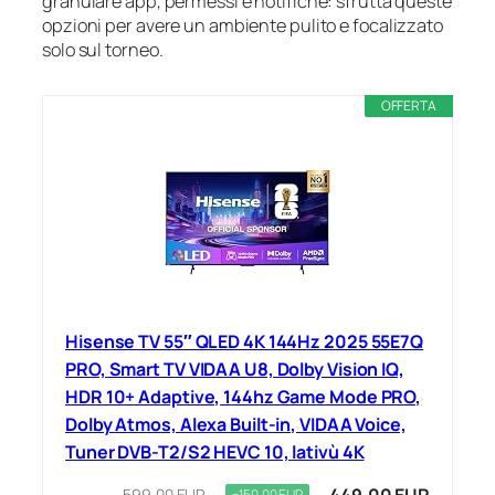
granulare app, permessi e notifiche: sfrutta queste
opzioni per avere un ambiente pulito e focalizzato
solo sul torneo.
OFFERTA
Hisense TV 55″ QLED 4K 144Hz 2025 55E7Q
PRO, Smart TV VIDAA U8, Dolby Vision IQ,
HDR 10+ Adaptive, 144hz Game Mode PRO,
Dolby Atmos, Alexa Built-in, VIDAA Voice,
Tuner DVB-T2/S2 HEVC 10, lativù 4K
599,00 EUR
−150,00 EUR