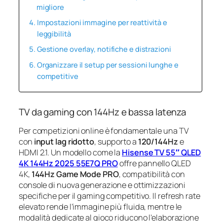
migliore
Impostazioni immagine per reattività e
leggibilità
Gestione overlay, notifiche e distrazioni
Organizzare il setup per sessioni lunghe e
competitive
TV da gaming con 144Hz e bassa latenza
Per competizioni online è fondamentale una TV
con
input lag ridotto
, supporto a
120/144Hz
e
HDMI 2.1. Un modello come la
Hisense TV 55″ QLED
4K 144Hz 2025 55E7Q PRO
offre pannello QLED
4K,
144Hz Game Mode PRO
, compatibilità con
console di nuova generazione e ottimizzazioni
specifiche per il gaming competitivo. Il refresh rate
elevato rende l’immagine più fluida, mentre le
modalità dedicate al gioco riducono l’elaborazione