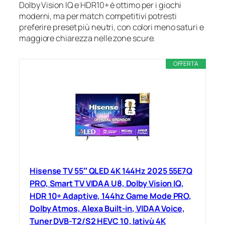
Dolby Vision IQ e HDR10+ è ottimo per i giochi
moderni, ma per match competitivi potresti
preferire preset più neutri, con colori meno saturi e
maggiore chiarezza nelle zone scure.
OFFERTA
Hisense TV 55″ QLED 4K 144Hz 2025 55E7Q
PRO, Smart TV VIDAA U8, Dolby Vision IQ,
HDR 10+ Adaptive, 144hz Game Mode PRO,
Dolby Atmos, Alexa Built-in, VIDAA Voice,
Tuner DVB-T2/S2 HEVC 10, lativù 4K