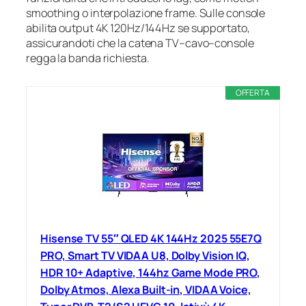
smoothing o interpolazione frame. Sulle console
abilita output 4K 120Hz/144Hz se supportato,
assicurandoti che la catena TV–cavo–console
regga la banda richiesta.
OFFERTA
Hisense TV 55″ QLED 4K 144Hz 2025 55E7Q
PRO, Smart TV VIDAA U8, Dolby Vision IQ,
HDR 10+ Adaptive, 144hz Game Mode PRO,
Dolby Atmos, Alexa Built-in, VIDAA Voice,