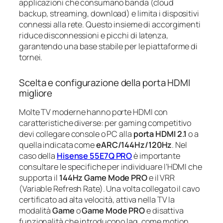
applicazioni che consumano banda (cloud
backup, streaming, download) e limita i dispositivi
connessi alla rete. Questo insieme di accorgimenti
riduce disconnessioni e picchi di latenza,
garantendo una base stabile per le piattaforme di
tornei.
Scelta e configurazione della porta HDMI
migliore
Molte TV moderne hanno porte HDMI con
caratteristiche diverse: per gaming competitivo
devi collegare console o PC alla
porta HDMI 2.1
o a
quella indicata come
eARC/144Hz/120Hz
. Nel
caso della
Hisense 55E7Q PRO
è importante
consultare le specifiche per individuare l’HDMI che
supporta il
144Hz Game Mode PRO
e il VRR
(Variable Refresh Rate). Una volta collegato il cavo
certificato ad alta velocità, attiva nella TV la
modalità
Game
o
Game Mode PRO
e disattiva
funzionalità che introducono lag, come motion