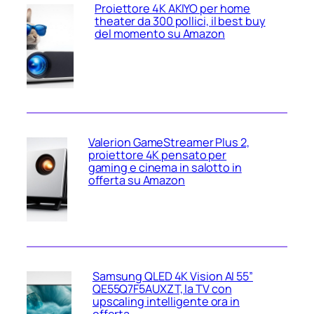
Proiettore 4K AKIYO per home
theater da 300 pollici, il best buy
del momento su Amazon
Valerion GameStreamer Plus 2,
proiettore 4K pensato per
gaming e cinema in salotto in
offerta su Amazon
Samsung QLED 4K Vision AI 55”
QE55Q7F5AUXZT, la TV con
upscaling intelligente ora in
offerta