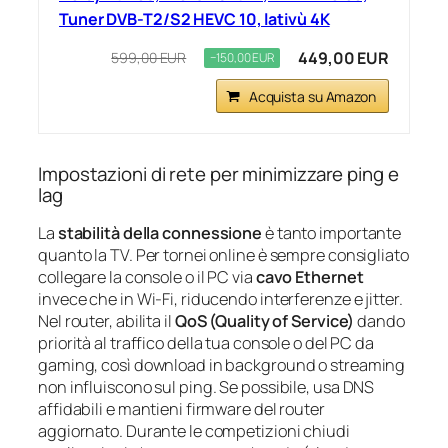
Tuner DVB-T2/S2 HEVC 10, lativù 4K
449,00 EUR
599,00 EUR
−150,00 EUR
Acquista su Amazon
Impostazioni di rete per minimizzare ping e
lag
La
stabilità della connessione
è tanto importante
quanto la TV. Per tornei online è sempre consigliato
collegare la console o il PC via
cavo Ethernet
invece che in Wi‑Fi, riducendo interferenze e jitter.
Nel router, abilita il
QoS (Quality of Service)
dando
priorità al traffico della tua console o del PC da
gaming, così download in background o streaming
non influiscono sul ping. Se possibile, usa DNS
affidabili e mantieni firmware del router
aggiornato. Durante le competizioni chiudi