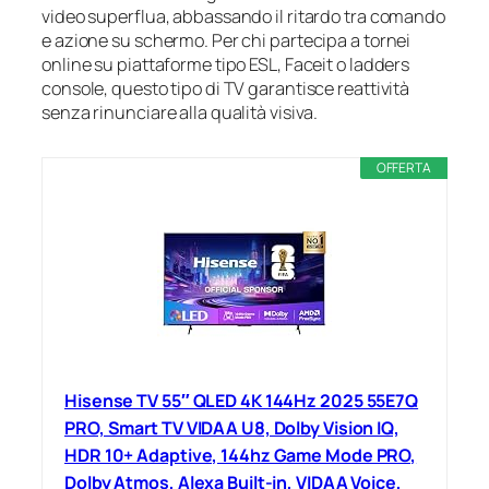
video superflua, abbassando il ritardo tra comando
e azione su schermo. Per chi partecipa a tornei
online su piattaforme tipo ESL, Faceit o ladders
console, questo tipo di TV garantisce reattività
senza rinunciare alla qualità visiva.
OFFERTA
Hisense TV 55″ QLED 4K 144Hz 2025 55E7Q
PRO, Smart TV VIDAA U8, Dolby Vision IQ,
HDR 10+ Adaptive, 144hz Game Mode PRO,
Dolby Atmos, Alexa Built-in, VIDAA Voice,