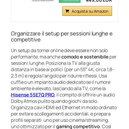
449,00 EUR
Acquista su Amazon
Organizzare il setup per sessioni lunghe e
competitive
Un setup da tornei online deve essere non solo
performante, ma anche
comodo e sostenibile
per
sessioni lunghe. Posiziona la TV alla giusta
distanza in base ai pollici (per un 55″ 4K, circa 1,8–
2,3 m) e regola l’angolo per ridurre riflessi. Usa
cuffie o un impianto audio dedicato se il rumore
ambiente è elevato, lasciando alla TV, come la
Hisense 55E7Q PRO
, il compito di offrire un audio
Dolby Atmos pulito quando giochi da solo.
Organizza cavi HDMI ed Ethernet in modo ordinato
per evitare scollegamenti accidentali, e prepara
profili separati: uno per uso cinema/streaming,
uno ottimizzato per il
gaming competitivo
. Così