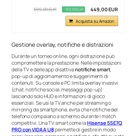
449,00 EUR
599,00 EUR
−150,00 EUR
Acquista su Amazon
Gestione overlay, notifiche e distrazioni
Durante un torneo online, ogni distrazione può
compromettere la prestazione. Nelle impostazioni
della TV e delle app disattiva
notifiche smart
,
pop‑up di aggiornamento e suggerimenti di
contenuti. Su console e PC limita overlay invasivi
(chat, notifiche social, messaggi pop‑up)
lasciando solo HUD e informazioni di gioco
essenziali. Se usi la TV anche per streaming o
mirroring da smartphone, evita che notifiche del
telefono compaiano a schermo durante i match
competitivi. Una TV smart come la
Hisense 55E7Q
PRO con VIDAA U8
permette di gestire in modo