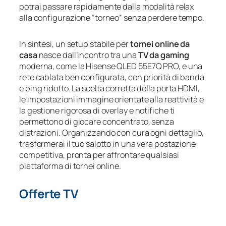
potrai passare rapidamente dalla modalità relax
alla configurazione “torneo” senza perdere tempo.
In sintesi, un setup stabile per
tornei online da
casa
nasce dall’incontro tra una
TV da gaming
moderna, come la Hisense QLED 55E7Q PRO, e una
rete cablata ben configurata, con priorità di banda
e ping ridotto. La scelta corretta della porta HDMI,
le impostazioni immagine orientate alla reattività e
la gestione rigorosa di overlay e notifiche ti
permettono di giocare concentrato, senza
distrazioni. Organizzando con cura ogni dettaglio,
trasformerai il tuo salotto in una vera postazione
competitiva, pronta per affrontare qualsiasi
piattaforma di tornei online.
Offerte TV