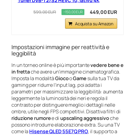
Tuner DVB-T2/S2 HEVC 10, lativù 4K
449,00 EUR
599,00 EUR
−150,00 EUR
Acquista su Amazon
Impostazioni immagine per reattività e
leggibilità
In un torneo online è più importante
vedere bene e
in fretta
che avere un’immagine cinematografica.
Imposta la modalità
Gioco
o
Game
sulla tua TV da
gaming per ridurre l’input lag, poi adatta i
parametri per massimizzare la leggibilità: aumenta
leggermente la luminosità dei neri e regola il
contrasto per distinguere meglio i dettagli nelle
ombre, utile negli FPS competitivi. Disattiva filtri di
riduzione rumore
e di
upscaling aggressivo
che
possono introdurre elaborazione extra. Su una TV
come la
Hisense QLED 55E7Q PRO
, il supporto a