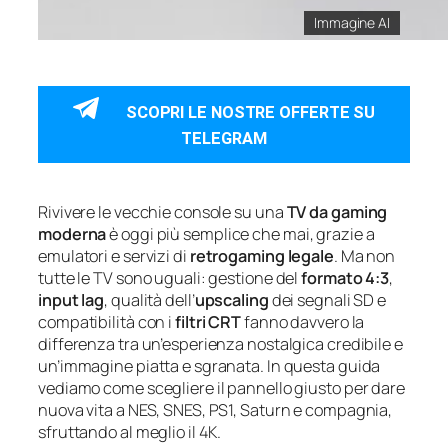
Immagine AI
SCOPRI LE NOSTRE OFFERTE SU
TELEGRAM
Rivivere le vecchie console su una
TV da gaming
moderna
è oggi più semplice che mai, grazie a
emulatori e servizi di
retrogaming legale
. Ma non
tutte le TV sono uguali: gestione del
formato 4:3
,
input lag
, qualità dell’
upscaling
dei segnali SD e
compatibilità con i
filtri CRT
fanno davvero la
differenza tra un’esperienza nostalgica credibile e
un’immagine piatta e sgranata. In questa guida
vediamo come scegliere il pannello giusto per dare
nuova vita a NES, SNES, PS1, Saturn e compagnia,
sfruttando al meglio il 4K.