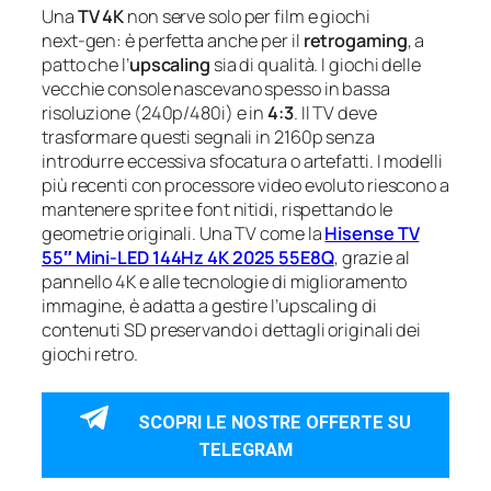
Una
TV 4K
non serve solo per film e giochi
next‑gen: è perfetta anche per il
retrogaming
, a
patto che l’
upscaling
sia di qualità. I giochi delle
vecchie console nascevano spesso in bassa
risoluzione (240p/480i) e in
4:3
. Il TV deve
trasformare questi segnali in 2160p senza
introdurre eccessiva sfocatura o artefatti. I modelli
più recenti con processore video evoluto riescono a
mantenere sprite e font nitidi, rispettando le
geometrie originali. Una TV come la
Hisense TV
55″ Mini-LED 144Hz 4K 2025 55E8Q
, grazie al
pannello 4K e alle tecnologie di miglioramento
immagine, è adatta a gestire l’upscaling di
contenuti SD preservando i dettagli originali dei
giochi retro.
SCOPRI LE NOSTRE OFFERTE SU
TELEGRAM