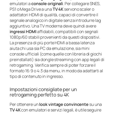
emulatori a
console originali
. Per collegare SNES,
PS1 o Mega Drive a una
TV 4K
servono scaler o
adattatori HDMI di qualità, capaci di convertire il
segnale analogico in digitale senza introdurre lag
aggiuntivo. Una TV moderna deve quindi avere
ingressi HDMI
affidabili, compatibili con segnali
1080p/60 stabili provenienti da questi dispositivi.
La presenza di più porte HDMI a bassa latenza
aiuta chi usa sia PC da emulazione, sia mini
console ufficiali (come quelle con libreria di giochi
preinstallati) sia dongle streaming con app legali di
retrogaming. Verifica sempre di poter forzare il
formato 16:9 o 4:3 da menu, in modo da adattarti al
tipo di contenuto in ingresso.
Impostazioni consigliate per un
retrogaming perfetto su 4K
Per ottenere un
look vintage convincente
su una
TV 4K
con emulatori e servizi legali, è utile seguire