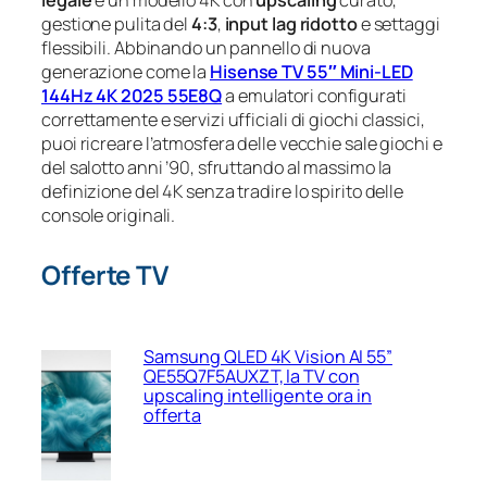
gestione pulita del
4:3
,
input lag ridotto
e settaggi
flessibili. Abbinando un pannello di nuova
generazione come la
Hisense TV 55″ Mini-LED
144Hz 4K 2025 55E8Q
a emulatori configurati
correttamente e servizi ufficiali di giochi classici,
puoi ricreare l’atmosfera delle vecchie sale giochi e
del salotto anni ’90, sfruttando al massimo la
definizione del 4K senza tradire lo spirito delle
console originali.
Offerte TV
Samsung QLED 4K Vision AI 55”
QE55Q7F5AUXZT, la TV con
upscaling intelligente ora in
offerta