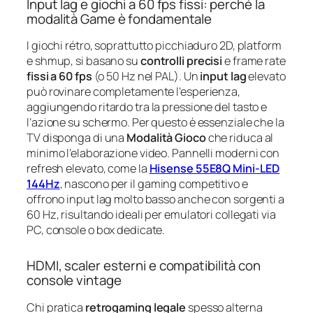
Input lag e giochi a 60 fps fissi: perché la
modalità Game è fondamentale
I giochi rétro, soprattutto picchiaduro 2D, platform
e shmup, si basano su
controlli precisi
e frame rate
fissi a 60 fps
(o 50 Hz nel PAL). Un
input lag
elevato
può rovinare completamente l’esperienza,
aggiungendo ritardo tra la pressione del tasto e
l’azione su schermo. Per questo è essenziale che la
TV disponga di una
Modalità Gioco
che riduca al
minimo l’elaborazione video. Pannelli moderni con
refresh elevato, come la
Hisense 55E8Q Mini-LED
144Hz
, nascono per il gaming competitivo e
offrono input lag molto basso anche con sorgenti a
60 Hz, risultando ideali per emulatori collegati via
PC, console o box dedicate.
HDMI, scaler esterni e compatibilità con
console vintage
Chi pratica
retrogaming legale
spesso alterna