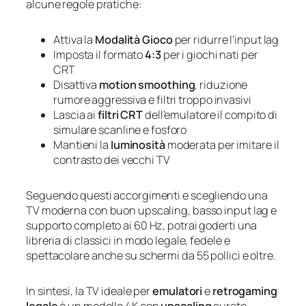
alcune regole pratiche:
Attiva la
Modalità Gioco
per ridurre l’input lag
Imposta il formato
4:3
per i giochi nati per
CRT
Disattiva
motion smoothing
, riduzione
rumore aggressiva e filtri troppo invasivi
Lascia ai
filtri CRT
dell’emulatore il compito di
simulare scanline e fosforo
Mantieni la
luminosità
moderata per imitare il
contrasto dei vecchi TV
Seguendo questi accorgimenti e scegliendo una
TV moderna con buon upscaling, basso input lag e
supporto completo ai 60 Hz, potrai goderti una
libreria di classici in modo legale, fedele e
spettacolare anche su schermi da 55 pollici e oltre.
In sintesi, la TV ideale per
emulatori
e
retrogaming
legale
è un modello 4K con
upscaling
curato,