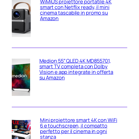
WiMiUS proiettore portatile 4K
smart con Netflix ready, il mini
cinema tascabile in promo su
Amazon
Medion 55″ QLED 4K MD855701,
smart TV completa con Dolby
Vision e app integrate in offerta
su Amazon
Mini proiettore smart 4K con WiFi
6 e touchscreen, il compatto
perfetto per il cinema in ogni
stanza