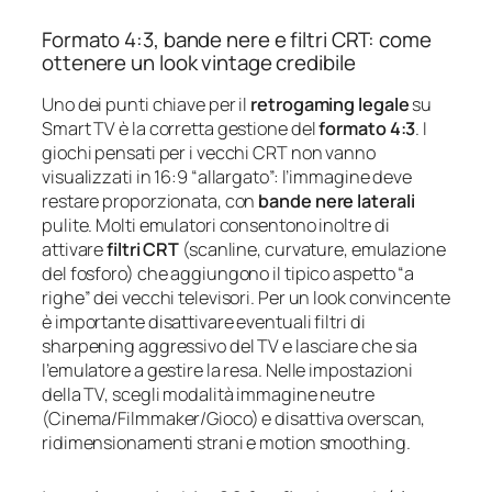
Formato 4:3, bande nere e filtri CRT: come
ottenere un look vintage credibile
Uno dei punti chiave per il
retrogaming legale
su
Smart TV è la corretta gestione del
formato 4:3
. I
giochi pensati per i vecchi CRT non vanno
visualizzati in 16:9 “allargato”: l’immagine deve
restare proporzionata, con
bande nere laterali
pulite. Molti emulatori consentono inoltre di
attivare
filtri CRT
(scanline, curvature, emulazione
del fosforo) che aggiungono il tipico aspetto “a
righe” dei vecchi televisori. Per un look convincente
è importante disattivare eventuali filtri di
sharpening aggressivo del TV e lasciare che sia
l’emulatore a gestire la resa. Nelle impostazioni
della TV, scegli modalità immagine neutre
(Cinema/Filmmaker/Gioco) e disattiva overscan,
ridimensionamenti strani e motion smoothing.