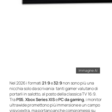
Immagine AI
Nel 2026 i formati
21:9
e
32:9
non sono più una
nicchia solo da scrivania: tanti gamer valutano di
portarli in salotto, al posto della classica TV 16:9.
Tra
PS5
,
Xbox Series X|S
e
PC da gaming
, i monitor
ultrawide promettono più immersione e un campo
visivo extra, ma portano anche compromessi su