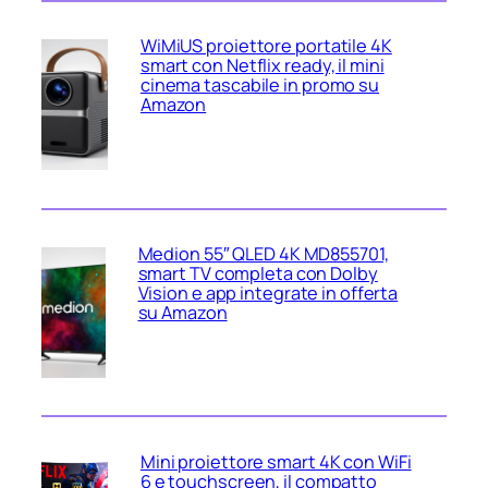
WiMiUS proiettore portatile 4K
smart con Netflix ready, il mini
cinema tascabile in promo su
Amazon
Medion 55″ QLED 4K MD855701,
smart TV completa con Dolby
Vision e app integrate in offerta
su Amazon
Mini proiettore smart 4K con WiFi
6 e touchscreen, il compatto