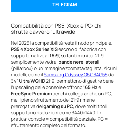
TELEGRAM
Compatibilità con PS5, Xbox e PC: chi
sfrutta davvero l’ultrawide
Nel 2026 la compatibilità resta il nodo principale.
PS5
e
Xbox Series X|S
escono di fabbrica con
supporto nativo al
16:9
; su tanti monitor 21:9
semplicemente vedrai
bande nere laterali
(pillarbox) o un’immagine zoomata/tagliata. Alcuni
modelli, come il
Samsung Odyssey G5 C34G55
da
34″
Ultra WQHD
21:9, permettono di gestire bene
l’upscaling delle console e offrono
165 Hz
e
FreeSync Premium
per chi collega anche un PC,
ma il pieno sfruttamento del 21:9 rimane
prerogativa del
gaming su PC
, dove molti titoli
supportano risoluzioni come 3440×1440. In
pratica: console = compatibilità parziale, PC =
sfruttamento completo del formato.