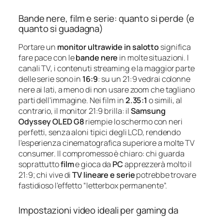
Bande nere, film e serie: quanto si perde (e
quanto si guadagna)
Portare un
monitor ultrawide in salotto
significa
fare pace con le
bande nere
in molte situazioni. I
canali TV, i contenuti streaming e la maggior parte
delle serie sono in
16:9
: su un 21:9 vedrai colonne
nere ai lati, a meno di non usare zoom che tagliano
parti dell’immagine. Nei film in
2.35:1
o simili, al
contrario, il monitor 21:9 brilla: il
Samsung
Odyssey OLED G8
riempie lo schermo con neri
perfetti, senza aloni tipici degli LCD, rendendo
l’esperienza cinematografica superiore a molte TV
consumer. Il compromesso è chiaro: chi guarda
soprattutto
film
e gioca da
PC
apprezzerà molto il
21:9; chi vive di
TV lineare e serie
potrebbe trovare
fastidioso l’effetto “letterbox permanente”.
Impostazioni video ideali per gaming da