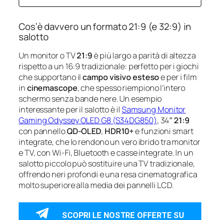
Cos’è davvero un formato 21:9 (e 32:9) in
salotto
Un monitor o TV
21:9
è più largo a parità di altezza
rispetto a un 16:9 tradizionale: perfetto per i giochi
che supportano il
campo visivo esteso
e per i film
in
cinemascope
, che spesso riempiono l’intero
schermo senza bande nere. Un esempio
interessante per il salotto è il
Samsung Monitor
Gaming Odyssey OLED G8 (S34DG850)
, 34″
21:9
con pannello
QD‑OLED
,
HDR10+
e funzioni smart
integrate, che lo rendono un vero ibrido tra monitor
e TV, con Wi‑Fi, Bluetooth e casse integrate. In un
salotto piccolo può sostituire una TV tradizionale,
offrendo neri profondi e una resa cinematografica
molto superiore alla media dei pannelli LCD.
SCOPRI LE NOSTRE OFFERTE SU