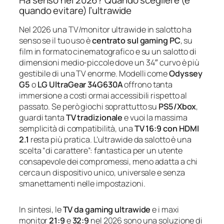
Ha senso nel 2026? Quando scegliere (e
quando evitare) l’ultrawide
Nel 2026 una TV/monitor ultrawide in salotto ha
senso se il tuo uso è
centrato sul gaming PC
, su
film in formato cinematografico e su un salotto di
dimensioni medio‑piccole dove un 34″ curvo è più
gestibile di una TV enorme. Modelli come
Odyssey
G5
o
LG UltraGear 34G630A
offrono tanta
immersione a costi ormai accessibili rispetto al
passato. Se però giochi soprattutto su
PS5/Xbox
,
guardi tanta
TV tradizionale
e vuoi la massima
semplicità di compatibilità, una
TV 16:9 con HDMI
2.1
resta più pratica. L’ultrawide da salotto è una
scelta “di carattere”: fantastica per un utente
consapevole dei compromessi, meno adatta a chi
cerca un dispositivo unico, universale e senza
smanettamenti nelle impostazioni.
In sintesi, le
TV da gaming ultrawide
e i maxi
monitor
21:9
e
32:9
nel 2026 sono una soluzione di