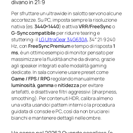
divano in 21:9
Per sfruttare un ultrawide in salotto servono alcune
accortezze. Su PC, imposta sempre la risoluzione
nativa (es.
3440×1440
) e attiva
VRR/FreeSync
o
G‑Sync compatibile
per ridurre tearing e
stuttering: il
LG UltraGear 34G630A
, 34″ 21:9 240
Hz, con
FreeSync Premium
e tempo di risposta
1
ms
, è un ottimo esempio di monitor pensato per
massimizzare la fluidità anche da divano, grazie
agli speaker integrati e alle modalità gaming
dedicate. In sala conviene usare preset come
Game / FPS / RPG
regolando manualmente
luminosità
,
gamma
e
nitidezza
per evitare
artefatti, e disattivare filtri aggressivi (sharpness,
smoothing). Per contenuti HDR, calibra almeno
una volta usando i pattern interni o la procedura
guidata di console e PC, così da non bruciare i
bianchi e mantenere dettagli nelle ombre.