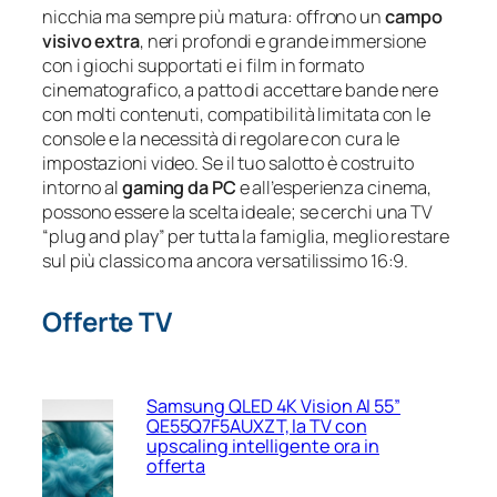
nicchia ma sempre più matura: offrono un
campo
visivo extra
, neri profondi e grande immersione
con i giochi supportati e i film in formato
cinematografico, a patto di accettare bande nere
con molti contenuti, compatibilità limitata con le
console e la necessità di regolare con cura le
impostazioni video. Se il tuo salotto è costruito
intorno al
gaming da PC
e all’esperienza cinema,
possono essere la scelta ideale; se cerchi una TV
“plug and play” per tutta la famiglia, meglio restare
sul più classico ma ancora versatilissimo 16:9.
Offerte TV
Samsung QLED 4K Vision AI 55”
QE55Q7F5AUXZT, la TV con
upscaling intelligente ora in
offerta