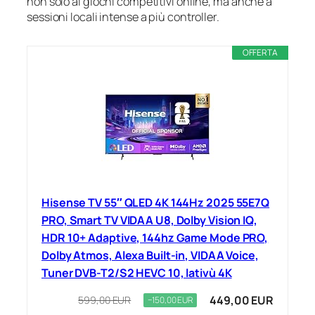
non solo ai giochi competitivi online, ma anche a
sessioni locali intense a più controller.
OFFERTA
Hisense TV 55″ QLED 4K 144Hz 2025 55E7Q
PRO, Smart TV VIDAA U8, Dolby Vision IQ,
HDR 10+ Adaptive, 144hz Game Mode PRO,
Dolby Atmos, Alexa Built-in, VIDAA Voice,
Tuner DVB-T2/S2 HEVC 10, lativù 4K
449,00 EUR
599,00 EUR
−150,00 EUR