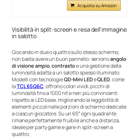
Acquista su Amazon
Visibilità in split‑screen e resa dell’immagine
in salotto
Giocando in due o quattro sullo stesso schermo,
non basta avere un buon pannello: servono
angolo
di visione ampio
,
contrasto
e una gestione della
luminosità adatta a un salotto spesso illuminato.
Modelli con tecnologie
QD‑Mini LED
e
QLED
, come
la
TCL 65Q6C
, offrono colori vividi, picchi di
luminosità fino a 1000 nit e neri più convincenti
rispetto ai LED base, migliorando la leggibilità di
elementi piccoli nelle porzioni di schermo dedicate
a ciascun giocatore. Su un 65″ ogni quadrante
rimane perfettamente fruibile anche a distanza,
ideale per party game e gare in split‑screen a
quattro.