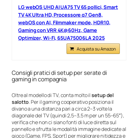
LG webOS UHD AI UA75 TV 65 pollici, Smart
TV 4K Ultra HD, Processore α7 Gen8,
webOS con AI, Filmmaker mode, HDR10,
Gaming con VRR 4K@60Hz, Game
Optimizer, Wi-Fi, 65UA75006LA 2025
Acquista su Amazon
Consigli pratici di setup per serate di
gaming in compagnia
Oltre al modello di TV, conta molto il
setup del
salotto
. Per il gaming cooperativo posiziona il
divano a una distanza pari a circa 2–3 volte la
diagonale del TV (quindi 2,5–3,5 m per un 55–65″),
verifica che non ci siano fonti di luce diretta sul
pannello e sfrutta le modalità immagine dedicate al
gioco (Game, FPS, Sport) per migliorare nitidezza e