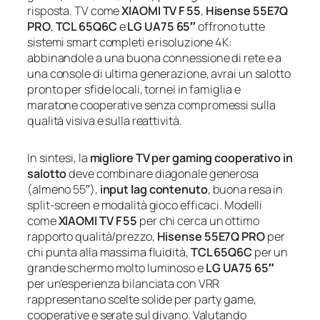
risposta. TV come
XIAOMI TV F 55
,
Hisense 55E7Q
PRO
,
TCL 65Q6C
e
LG UA75 65″
offrono tutte
sistemi smart completi e risoluzione 4K:
abbinandole a una buona connessione di rete e a
una console di ultima generazione, avrai un salotto
pronto per sfide locali, tornei in famiglia e
maratone cooperative senza compromessi sulla
qualità visiva e sulla reattività.
In sintesi, la
migliore TV per gaming cooperativo in
salotto
deve combinare diagonale generosa
(almeno 55″),
input lag contenuto
, buona resa in
split‑screen e modalità gioco efficaci. Modelli
come
XIAOMI TV F 55
per chi cerca un ottimo
rapporto qualità/prezzo,
Hisense 55E7Q PRO
per
chi punta alla massima fluidità,
TCL 65Q6C
per un
grande schermo molto luminoso e
LG UA75 65″
per un’esperienza bilanciata con VRR
rappresentano scelte solide per party game,
cooperative e serate sul divano. Valutando