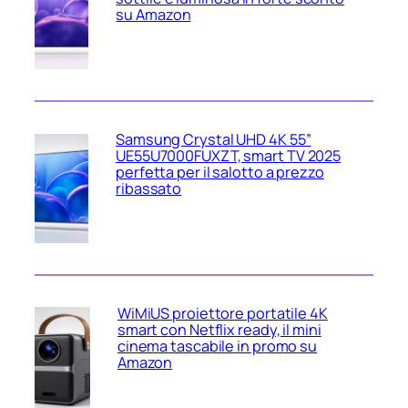
su Amazon
Samsung Crystal UHD 4K 55”
UE55U7000FUXZT, smart TV 2025
perfetta per il salotto a prezzo
ribassato
WiMiUS proiettore portatile 4K
smart con Netflix ready, il mini
cinema tascabile in promo su
Amazon