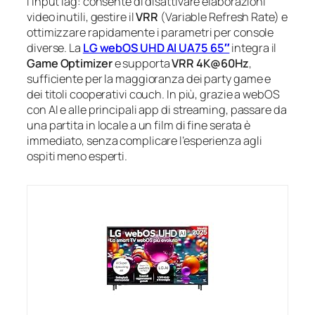
l’input lag: consente di disattivare elaborazioni
video inutili, gestire il
VRR
(Variable Refresh Rate) e
ottimizzare rapidamente i parametri per console
diverse. La
LG webOS UHD AI UA75 65″
integra il
Game Optimizer
e supporta
VRR 4K@60Hz
,
sufficiente per la maggioranza dei party game e
dei titoli cooperativi couch. In più, grazie a webOS
con AI e alle principali app di streaming, passare da
una partita in locale a un film di fine serata è
immediato, senza complicare l’esperienza agli
ospiti meno esperti.