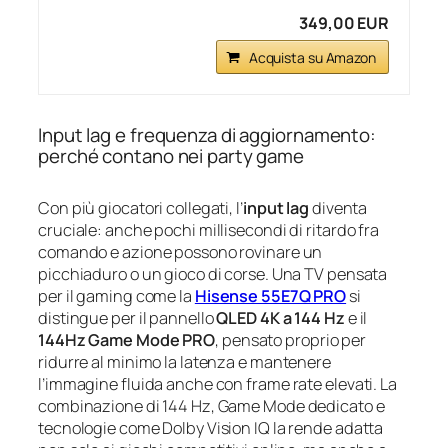
349,00 EUR
Acquista su Amazon
Input lag e frequenza di aggiornamento:
perché contano nei party game
Con più giocatori collegati, l’
input lag
diventa
cruciale: anche pochi millisecondi di ritardo fra
comando e azione possono rovinare un
picchiaduro o un gioco di corse. Una TV pensata
per il gaming come la
Hisense 55E7Q PRO
si
distingue per il pannello
QLED 4K a 144 Hz
e il
144Hz Game Mode PRO
, pensato proprio per
ridurre al minimo la latenza e mantenere
l’immagine fluida anche con frame rate elevati. La
combinazione di 144 Hz, Game Mode dedicato e
tecnologie come Dolby Vision IQ la rende adatta