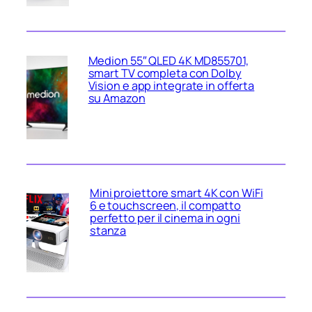
Medion 55″ QLED 4K MD855701,
smart TV completa con Dolby
Vision e app integrate in offerta
su Amazon
Mini proiettore smart 4K con WiFi
6 e touchscreen, il compatto
perfetto per il cinema in ogni
stanza