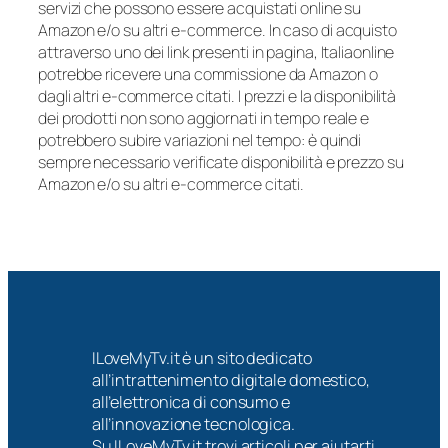
servizi che possono essere acquistati online su
Amazon e/o su altri e-commerce. In caso di acquisto
attraverso uno dei link presenti in pagina, Italiaonline
potrebbe ricevere una commissione da Amazon o
dagli altri e-commerce citati. I prezzi e la disponibilità
dei prodotti non sono aggiornati in tempo reale e
potrebbero subire variazioni nel tempo: è quindi
sempre necessario verificate disponibilità e prezzo su
Amazon e/o su altri e-commerce citati.
ILoveMyTv.it è un sito dedicato
all’intrattenimento digitale domestico,
all’elettronica di consumo e
all’innovazione tecnologica.
Su ILoveMyTv.it trovi articoli per aiutarti