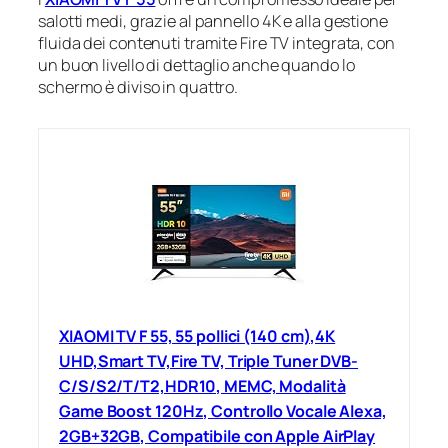
salotti medi, grazie al pannello 4K e alla gestione
fluida dei contenuti tramite Fire TV integrata, con
un buon livello di dettaglio anche quando lo
schermo è diviso in quattro.
XIAOMI TV F 55, 55 pollici (140 cm),4K
UHD,Smart TV,Fire TV, Triple Tuner DVB-
C/S/S2/T/T2,HDR10, MEMC, Modalità
Game Boost 120Hz, Controllo Vocale Alexa,
2GB+32GB, Compatibile con Apple AirPlay