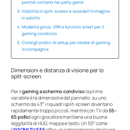
perché contano nei party game
Visibilità in split‑screen e resa dell’immagine
in salotto
Modalità gioco, VRR e funzioni smart per il
gaming condiviso
Consigli pratici di setup per serate di gaming
in compagnia
Dimensioni e distanza di visione per lo
split‑screen
Per il
gaming a schermo condiviso
la prima
variabile è la dimensione del pannello: su uno
schermo da 43″ i riquadri split‑screen diventano
rapidamente troppo piccoli, mentre con TV da
55–
65 pollici
ogni giocatore mantiene una buona
leggibilità di HUD, mappe e testo. Un 55″ come
l’
XIAOMI TV F 55
offre un compromesso ideale per