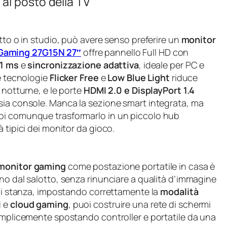
al posto della TV
tto o in studio, può avere senso preferire un
monitor
Gaming 27G15N 27″
offre pannello Full HD con
1 ms
e
sincronizzazione adattiva
, ideale per PC e
le tecnologie
Flicker Free
e
Low Blue Light
riduce
 notturne, e le porte
HDMI 2.0 e DisplayPort 1.4
sia console. Manca la sezione smart integrata, ma
oi comunque trasformarlo in un piccolo hub
 tipici dei monitor da gioco.
monitor gaming
come postazione portatile in casa è
no dal salotto, senza rinunciare a qualità d’immagine
gni stanza, impostando correttamente la
modalità
i
e
cloud gaming
, puoi costruire una rete di schermi
semplicemente spostando controller e portatile da una