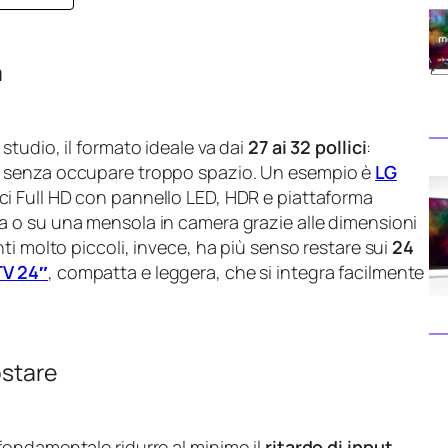
a
tudio, il formato ideale va dai
27 ai 32 pollici
:
a senza occupare troppo spazio. Un esempio è
LG
lici Full HD con pannello LED, HDR e piattaforma
ra o su una mensola in camera grazie alle dimensioni
ti molto piccoli, invece, ha più senso restare sui
24
TV 24″
, compatta e leggera, che si integra facilmente
ostare
ondamentale ridurre al minimo il
ritardo di input
.