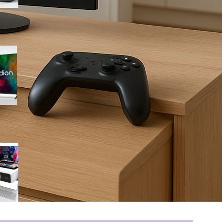
Medion 55″ QLED 4K
MD855701, smart TV completa
con Dolby Vision e app
integrate in offerta su Amazon
Mini proiettore smart 4K con
WiFi 6 e touchscreen, il
compatto perfetto per il
cinema in ogni stanza