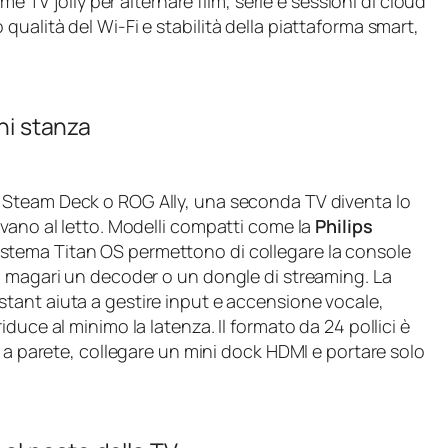
me TV jolly per alternare film, serie e sessioni di cloud
ualità del Wi‑Fi e stabilità della piattaforma smart,
gni stanza
Steam Deck o ROG Ally, una seconda TV diventa lo
vano al letto. Modelli compatti come la
Philips
istema Titan OS permettono di collegare la console
o magari un decoder o un dongle di streaming. La
tant aiuta a gestire input e accensione vocale,
duce al minimo la latenza. Il formato da 24 pollici è
a a parete, collegare un mini dock HDMI e portare solo