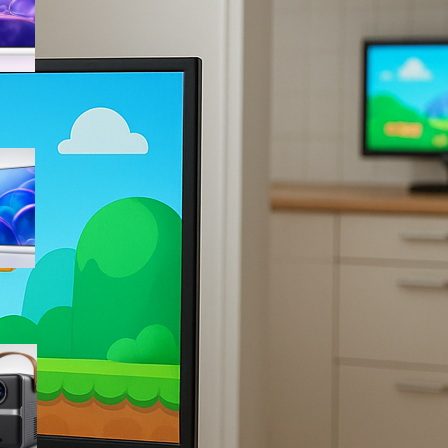
sconto su Amazon
Samsung Crystal UHD 4K 55”
UE55U7000FUXZT, smart TV
2025 perfetta per il salotto a
prezzo ribassato
WiMiUS proiettore portatile 4K
smart con Netflix ready, il mini
cinema tascabile in promo su
Amazon