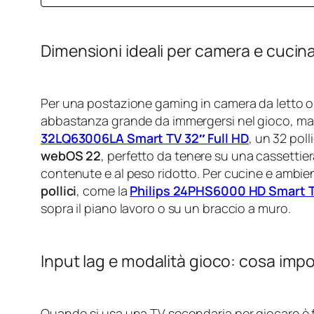
Dimensioni ideali per camera e cucin
Per una postazione gaming in camera da letto o s
abbastanza grande da immergersi nel gioco, m
32LQ63006LA Smart TV 32″ Full HD
, un 32 pol
webOS 22
, perfetto da tenere su una cassettie
contenute e al peso ridotto. Per cucine e ambien
pollici
, come la
Philips 24PHS6000 HD Smart 
sopra il piano lavoro o su un braccio a muro.
Input lag e modalità gioco: cosa imp
Quando si usa una TV secondaria per giocare è f