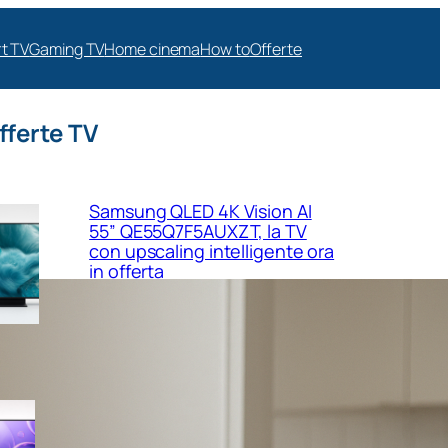
t TV
Gaming TV
Home cinema
How to
Offerte
fferte TV
Samsung QLED 4K Vision AI
55” QE55Q7F5AUXZT, la TV
con upscaling intelligente ora
in offerta
Samsung Crystal UHD 4K 55”
UE55U8090FUXZT, smart TV
sottile e luminosa in forte