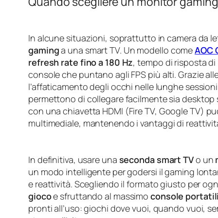
Quando scegliere un monitor gaming 
In alcune situazioni, soprattutto in camera da le
gaming
a una smart TV. Un modello come
AOC 
refresh rate fino a 180 Hz
, tempo di risposta di
console che puntano agli FPS più alti. Grazie al
l’affaticamento degli occhi nelle lunghe sessioni
permettono di collegare facilmente sia desktop 
con una chiavetta HDMI (Fire TV, Google TV) pu
multimediale, mantenendo i vantaggi di reattività
In definitiva, usare una
seconda smart TV
o un
un modo intelligente per godersi il gaming lonta
e reattività. Scegliendo il formato giusto per o
gioco
e sfruttando al massimo
console portatil
pronti all’uso: giochi dove vuoi, quando vuoi, 