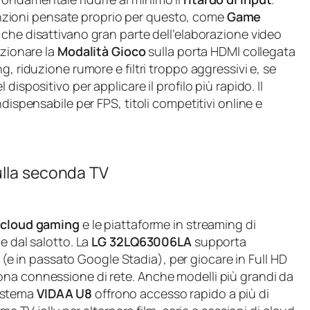
zioni pensate proprio per questo, come
Game
 che disattivano gran parte dell’elaborazione video
ezionare la
Modalità Gioco
sulla porta HDMI collegata
g, riduzione rumore e filtri troppo aggressivi e, se
ispositivo per applicare il profilo più rapido. Il
dispensabile per FPS, titoli competitivi online e
ulla seconda TV
l
cloud gaming
e le piattaforme in streaming di
e dal salotto. La
LG 32LQ63006LA
supporta
(e in passato Google Stadia), per giocare in Full HD
ona connessione di rete. Anche modelli più grandi da
istema
VIDAA U8
offrono accesso rapido a più di