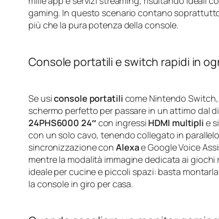
mille app e servizi streaming, risultando ideali co
gaming. In questo scenario contano soprattutto q
più che la pura potenza della console.
Console portatili e switch rapidi in o
Se usi
console portatili
come Nintendo Switch, 
schermo perfetto per passare in un attimo dal di
24PHS6000 24″
con ingressi
HDMI multipli
e s
con un solo cavo, tenendo collegato in parallel
sincronizzazione con
Alexa
e Google Voice Assis
mentre la modalità immagine dedicata ai giochi ri
ideale per cucine e piccoli spazi: basta montarl
la console in giro per casa.