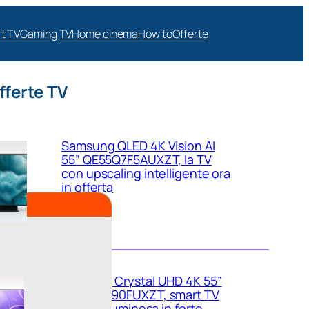
t TV
Gaming TV
Home cinema
How to
Offerte
fferte TV
Samsung QLED 4K Vision AI
55” QE55Q7F5AUXZT, la TV
con upscaling intelligente ora
in offerta
Samsung Crystal UHD 4K 55”
UE55U8090FUXZT, smart TV
sottile e luminosa in forte