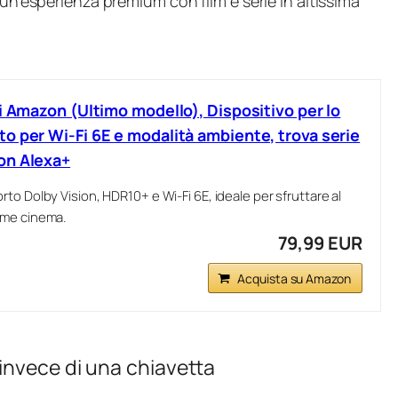
 un’esperienza premium con film e serie in altissima
i Amazon (Ultimo modello), Dispositivo per lo
o per Wi-Fi 6E e modalità ambiente, trova serie
on Alexa+
to Dolby Vision, HDR10+ e Wi‑Fi 6E, ideale per sfruttare al
ome cinema.
79,99 EUR
Acquista su Amazon
invece di una chiavetta