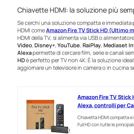
Chiavette HDMI: la soluzione più semp
Se cerchi una soluzione compatta e immediata pe
HDMI come
Amazon Fire TV Stick HD (Ultimo m
HDMI della TV, si alimenta via USB o alimentatore
Video
,
Disney+
,
YouTube
,
RaiPlay
,
Mediaset In
Alexa
permette di cercare film, serie e canali s
HD
è perfetto per TV non 4K. È la soluzione ideal
aggiornare un televisore in camera o in cucina 
Amazon Fire TV Stick 
Alexa, controlli per C
Chiavetta HDMI compatta e in
Full HD con tutte le principal