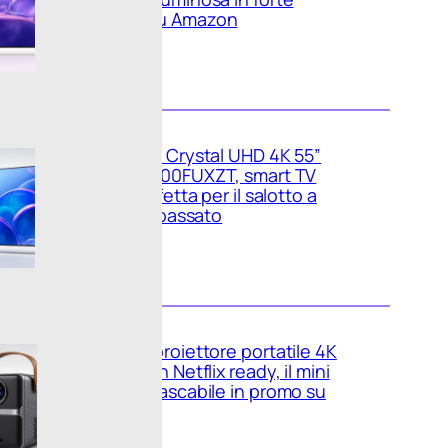
sconto su Amazon
Samsung Crystal UHD 4K 55”
UE55U7000FUXZT, smart TV
2025 perfetta per il salotto a
prezzo ribassato
WiMiUS proiettore portatile 4K
smart con Netflix ready, il mini
cinema tascabile in promo su
Amazon