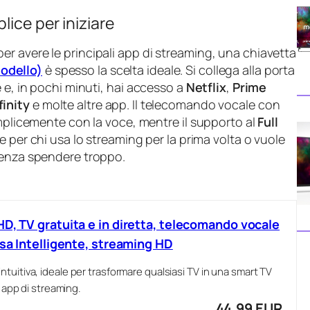
lice per iniziare
r avere le principali app di streaming, una chiavetta
odello)
è spesso la scelta ideale. Si collega alla porta
 e, in pochi minuti, hai accesso a
Netflix
,
Prime
finity
e molte altre app. Il telecomando vocale con
emplicemente con la voce, mentre il supporto al
Full
e per chi usa lo streaming per la prima volta o vuole
senza spendere troppo.
HD, TV gratuita e in diretta, telecomando vocale
asa Intelligente, streaming HD
tuitiva, ideale per trasformare qualsiasi TV in una smart TV
i app di streaming.
44,99 EUR