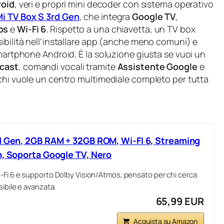
roid
, veri e propri mini decoder con sistema operativo
i TV Box S 3rd Gen
, che integra
Google TV
,
os
e
Wi‑Fi 6
. Rispetto a una chiavetta, un TV box
ibilità nell’installare app (anche meno comuni) e
smartphone Android. È la soluzione giusta se vuoi un
cast
, comandi vocali tramite
Assistente Google
e
 chi vuole un centro multimediale completo per tutta
d Gen, 2GB RAM + 32GB ROM, Wi-FI 6, Streaming
h, Soporta Google TV, Nero
‑Fi 6 e supporto Dolby Vision/Atmos, pensato per chi cerca
sibile e avanzata.
65,99 EUR
Acquista su Amazon