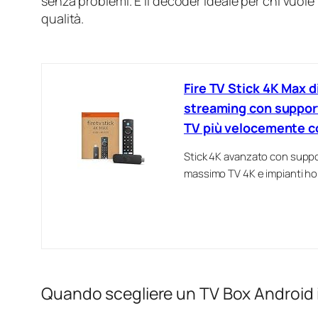
senza problemi. È il decoder ideale per chi vuole
qualità.
Fire TV Stick 4K Max d
streaming con support
TV più velocemente c
Stick 4K avanzato con suppor
massimo TV 4K e impianti h
Quando scegliere un TV Box Android 