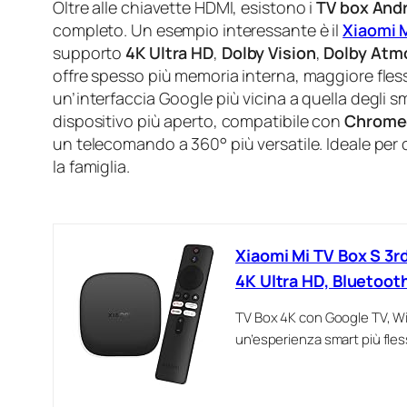
Oltre alle chiavette HDMI, esistono i
TV box And
completo. Un esempio interessante è il
Xiaomi M
supporto
4K Ultra HD
,
Dolby Vision
,
Dolby Atm
offre spesso più memoria interna, maggiore fless
un’interfaccia Google più vicina a quella degli 
dispositivo più aperto, compatibile con
Chrome
un telecomando a 360° più versatile. Ideale per
la famiglia.
Xiaomi Mi TV Box S 3r
4K Ultra HD, Bluetoot
TV Box 4K con Google TV, Wi
un’esperienza smart più fles