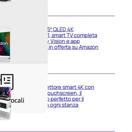
Medion 55″ QLED 4K
MD855701, smart TV completa
con Dolby Vision e app
integrate in offerta su Amazon
Mini proiettore smart 4K con
WiFi 6 e touchscreen, il
compatto perfetto per il
cinema in ogni stanza