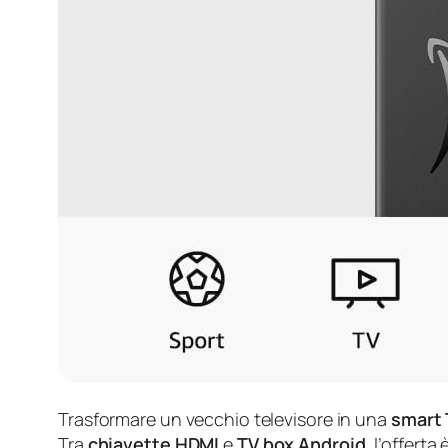
Trasformare un vecchio televisore in una
smart 
Tra
chiavette HDMI
e
TV box Android
, l’offert