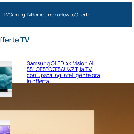
t TV
Gaming TV
Home cinema
How to
Offerte
fferte TV
Samsung QLED 4K Vision AI
55” QE55Q7F5AUXZT, la TV
con upscaling intelligente ora
in offerta
Samsung Crystal UHD 4K 55”
UE55U8090FUXZT, smart TV
sottile e luminosa in forte