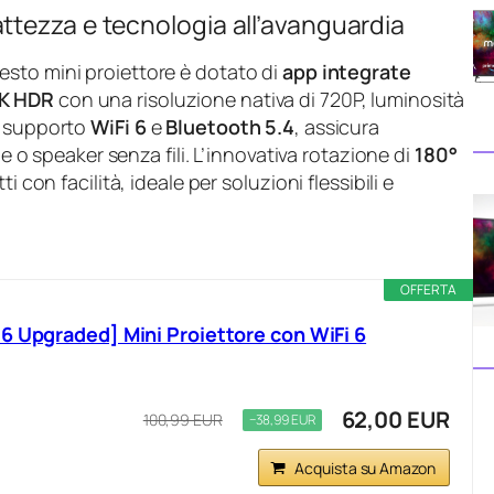
tezza e tecnologia all’avanguardia
esto mini proiettore è dotato di
app integrate
K HDR
con una risoluzione nativa di 720P, luminosità
l supporto
WiFi 6
e
Bluetooth 5.4
, assicura
ie o speaker senza fili. L’innovativa rotazione di
180°
 con facilità, ideale per soluzioni flessibili e
OFFERTA
6 Upgraded] Mini Proiettore con WiFi 6
62,00 EUR
100,99 EUR
−38,99 EUR
Acquista su Amazon