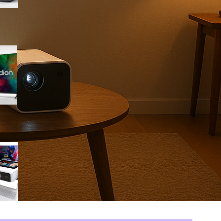
Medion 55″ QLED 4K
MD855701, smart TV completa
con Dolby Vision e app
integrate in offerta su Amazon
Mini proiettore smart 4K con
WiFi 6 e touchscreen, il
compatto perfetto per il
cinema in ogni stanza