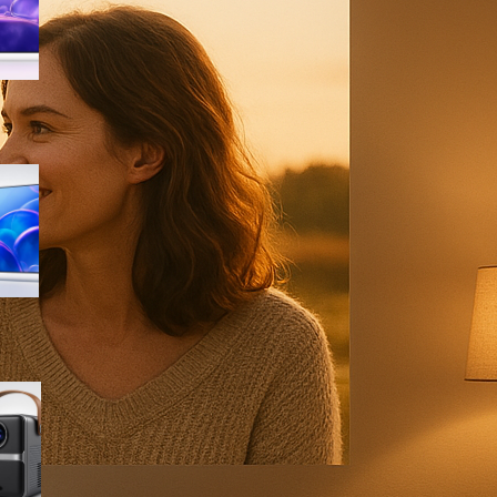
sconto su Amazon
Samsung Crystal UHD 4K 55”
UE55U7000FUXZT, smart TV
2025 perfetta per il salotto a
prezzo ribassato
WiMiUS proiettore portatile 4K
smart con Netflix ready, il mini
cinema tascabile in promo su
Amazon