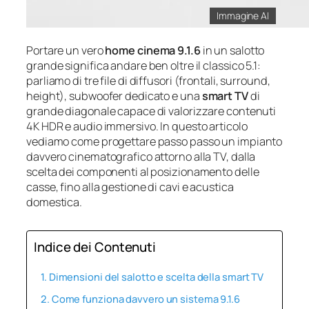
Immagine AI
Portare un vero
home cinema 9.1.6
in un salotto
grande significa andare ben oltre il classico 5.1:
parliamo di tre file di diffusori (frontali, surround,
height), subwoofer dedicato e una
smart TV
di
grande diagonale capace di valorizzare contenuti
4K HDR e audio immersivo. In questo articolo
vediamo come progettare passo passo un impianto
davvero cinematografico attorno alla TV, dalla
scelta dei componenti al posizionamento delle
casse, fino alla gestione di cavi e acustica
domestica.
Indice dei Contenuti
Dimensioni del salotto e scelta della smart TV
Come funziona davvero un sistema 9.1.6