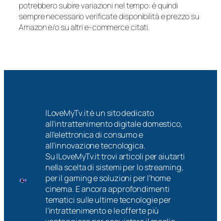
potrebbero subire variazioni nel tempo: è quindi
sempre necessario verificate disponibilità e prezzo su
Amazon e/o su altri e-commerce citati.
ILoveMyTv.it è un sito dedicato
all’intrattenimento digitale domestico,
all’elettronica di consumo e
all’innovazione tecnologica.
Su ILoveMyTv.it trovi articoli per aiutarti
nella scelta di sistemi per lo streaming,
per il gaming e soluzioni per l’home
cinema. E ancora approfondimenti
tematici sulle ultime tecnologie per
l’intrattenimento e le offerte più