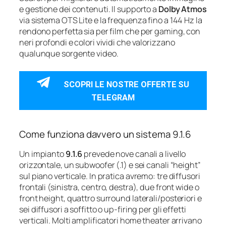
e gestione dei contenuti. Il supporto a
Dolby Atmos
via sistema OTS Lite e la frequenza fino a 144 Hz la
rendono perfetta sia per film che per gaming, con
neri profondi e colori vividi che valorizzano
qualunque sorgente video.
SCOPRI LE NOSTRE OFFERTE SU
TELEGRAM
Come funziona davvero un sistema 9.1.6
Un impianto
9.1.6
prevede nove canali a livello
orizzontale, un subwoofer (.1) e sei canali “height”
sul piano verticale. In pratica avremo: tre diffusori
frontali (sinistra, centro, destra), due front wide o
front height, quattro surround laterali/posteriori e
sei diffusori a soffitto o up-firing per gli effetti
verticali. Molti amplificatori home theater arrivano