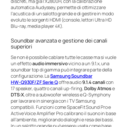
discreti, ma già l’X2800H, con la calibrazione
automatica Audyssey, permette di ottimizzare
l’acustica di un salotto grande e di gestire in modo
evoluto le sorgenti HDMI (console, lettori Ultra HD
Blu-ray, media player 4K).
Soundbar avanzata e gestione dei canali
superiori
Se non è possibile cablare tutte le casse ma si vuole
un effetto
audio immersivo
vicino a un 9.1.x, una
soundbar top di gamma può integrare parte della
configurazione. La
Samsung Soundbar
HW‑Q930F/ZF Serie Q
offre audio
9.1.4 canali
con
17 speaker, quattro canali up-firing,
Dolby Atmos
e
DTS:X
, oltre a subwoofer wireless e Q‑Symphony
per lavorare in sinergia con i TV Samsung
compatibili. Funzioni come SpaceFit Sound Pro e
Active Voice Amplifier Pro calibrano il suono in base
all’ambiente, migliorando dialoghi e resa dei bassi.
In un salotto grande può essere usata come base,