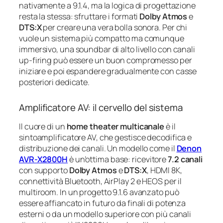
nativamente a 9.1.4, ma la logica di progettazione
resta la stessa: sfruttare i formati
Dolby Atmos
e
DTS:X
per creare una vera bolla sonora. Per chi
vuole un sistema più compatto ma comunque
immersivo, una soundbar di alto livello con canali
up-firing può essere un buon compromesso per
iniziare e poi espandere gradualmente con casse
posteriori dedicate.
Amplificatore AV: il cervello del sistema
Il cuore di un
home theater multicanale
è il
sintoamplificatore AV, che gestisce decodifica e
distribuzione dei canali. Un modello come il
Denon
AVR-X2800H
è un’ottima base: ricevitore
7.2 canali
con supporto
Dolby Atmos
e
DTS:X
, HDMI 8K,
connettività Bluetooth, AirPlay 2 e HEOS per il
multiroom. In un progetto 9.1.6 avanzato può
essere affiancato in futuro da finali di potenza
esterni o da un modello superiore con più canali