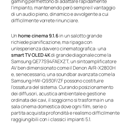
gaming permettono di adattare rapidamente
l’impianto, mantenendo però sempre il vantaggio
di un audio pieno, dinamico e avvolgente a cui
difficilmente vorrete rinunciare.
Un
home cinema 9.1.6
in un salotto grande
richiede pianificazione, ma ripaga con
un’esperienza davvero cinematografica: una
smart TV OLED 4K
di grande diagonale come la
Samsung QE77S94FAEXZT, un sintoamplificatore
AV ben dimensionato come il Denon AVR‑X2800H
e, se necessario, una soundbar avanzata come la
Samsung HW‑Q930F/ZF possono costituire
l’ossatura del sistema. Curando posizionamento
dei diffusori, acustica ambientale e gestione
ordinata dei cavi, il soggiorno si trasforma in una
sala cinema domestica dove ogni film, serie o
partita acquista profondità e realismo difficilmente
raggiungibili con i classici impianti 5.1.