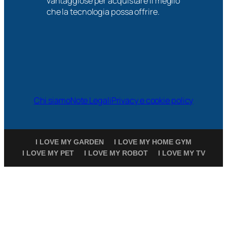
vantaggiose per acquistare il meglio
che la tecnologia possa offrire.
Chi siamo
Note Legali
Privacy e cookie policy
I LOVE MY GARDEN
I LOVE MY HOME GYM
I LOVE MY PET
I LOVE MY ROBOT
I LOVE MY TV