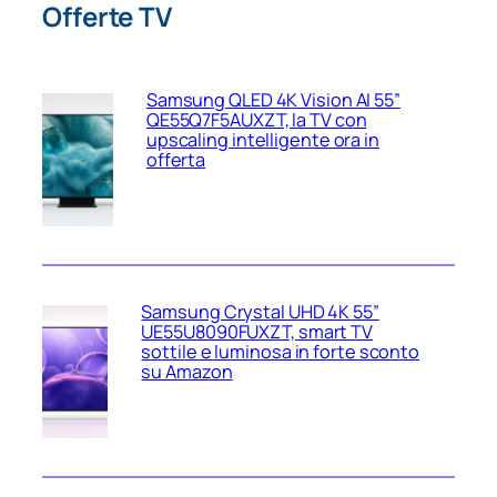
Offerte TV
Samsung QLED 4K Vision AI 55”
QE55Q7F5AUXZT, la TV con
upscaling intelligente ora in
offerta
Samsung Crystal UHD 4K 55”
UE55U8090FUXZT, smart TV
sottile e luminosa in forte sconto
su Amazon