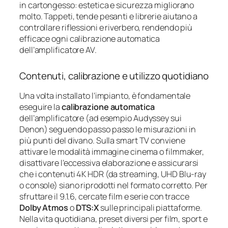
in cartongesso: estetica e sicurezza migliorano
molto. Tappeti, tende pesanti e librerie aiutano a
controllare riflessioni e riverbero, rendendo più
efficace ogni calibrazione automatica
dell’amplificatore AV.
Contenuti, calibrazione e utilizzo quotidiano
Una volta installato l’impianto, è fondamentale
eseguire la
calibrazione automatica
dell’amplificatore (ad esempio Audyssey sui
Denon) seguendo passo passo le misurazioni in
più punti del divano. Sulla smart TV conviene
attivare le modalità immagine cinema o filmmaker,
disattivare l’eccessiva elaborazione e assicurarsi
che i contenuti 4K HDR (da streaming, UHD Blu‑ray
o console) siano riprodotti nel formato corretto. Per
sfruttare il 9.1.6, cercate film e serie con tracce
Dolby Atmos
o
DTS:X
sulle principali piattaforme.
Nella vita quotidiana, preset diversi per film, sport e