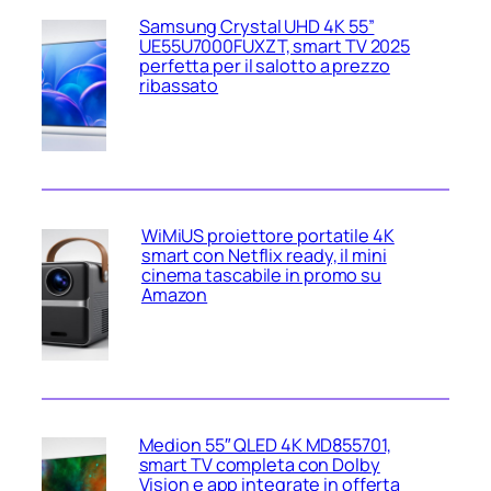
Samsung Crystal UHD 4K 55”
UE55U7000FUXZT, smart TV 2025
perfetta per il salotto a prezzo
ribassato
WiMiUS proiettore portatile 4K
smart con Netflix ready, il mini
cinema tascabile in promo su
Amazon
Medion 55″ QLED 4K MD855701,
smart TV completa con Dolby
Vision e app integrate in offerta