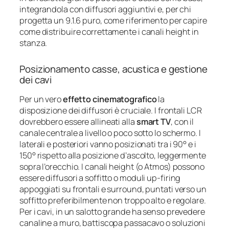
integrandola con diffusori aggiuntivi e, per chi
progetta un 9.1.6 puro, come riferimento per capire
come distribuire correttamente i canali height in
stanza.
Posizionamento casse, acustica e gestione
dei cavi
Per un vero
effetto cinematografico
la
disposizione dei diffusori è cruciale. I frontali LCR
dovrebbero essere allineati alla
smart TV
, con il
canale centrale a livello o poco sotto lo schermo. I
laterali e posteriori vanno posizionati tra i 90° e i
150° rispetto alla posizione d’ascolto, leggermente
sopra l’orecchio. I canali height (o Atmos) possono
essere diffusori a soffitto o moduli up-firing
appoggiati su frontali e surround, puntati verso un
soffitto preferibilmente non troppo alto e regolare.
Per i cavi, in un salotto grande ha senso prevedere
canaline a muro, battiscopa passacavo o soluzioni