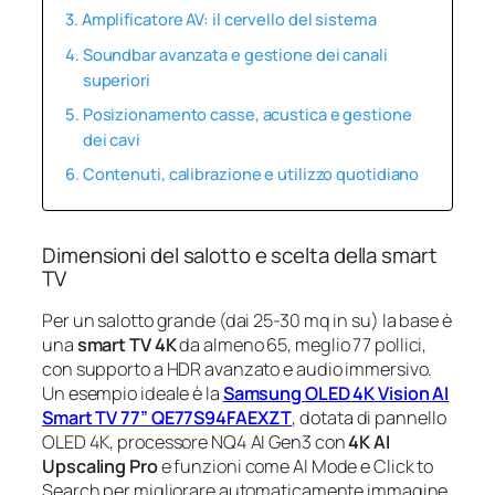
Amplificatore AV: il cervello del sistema
Soundbar avanzata e gestione dei canali
superiori
Posizionamento casse, acustica e gestione
dei cavi
Contenuti, calibrazione e utilizzo quotidiano
Dimensioni del salotto e scelta della smart
TV
Per un salotto grande (dai 25-30 mq in su) la base è
una
smart TV 4K
da almeno 65, meglio 77 pollici,
con supporto a HDR avanzato e audio immersivo.
Un esempio ideale è la
Samsung OLED 4K Vision AI
Smart TV 77” QE77S94FAEXZT
, dotata di pannello
OLED 4K, processore NQ4 AI Gen3 con
4K AI
Upscaling Pro
e funzioni come AI Mode e Click to
Search per migliorare automaticamente immagine