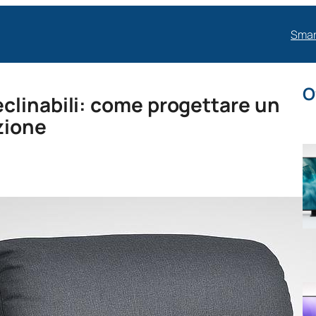
Smar
O
clinabili: come progettare un
zione