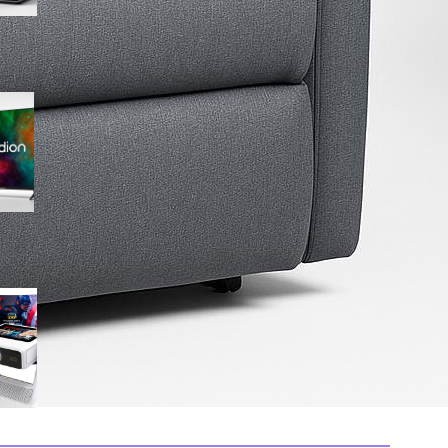
Medion 55″ QLED 4K
MD855701, smart TV completa
con Dolby Vision e app
integrate in offerta su Amazon
Mini proiettore smart 4K con
WiFi 6 e touchscreen, il
compatto perfetto per il
cinema in ogni stanza