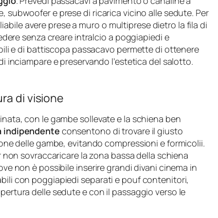
ggio
. Prevedi passacavi a pavimento o canaline a
, subwoofer e prese di ricarica vicino alle sedute. Per
bile avere prese a muro o multiprese dietro la fila di
 sedere senza creare intralcio a poggiapiedi e
abili e di battiscopa passacavo permette di ottenere
 di inciampare e preservando l’estetica del salotto.
ra di visione
linata, con le gambe sollevate e la schiena ben
a indipendente
consentono di trovare il giusto
zione delle gambe, evitando compressioni e formicolii.
non sovraccaricare la zona bassa della schiena
ove non è possibile inserire grandi divani cinema in
bili con poggiapiedi separati e pouf contenitori,
pertura delle sedute e con il passaggio verso le