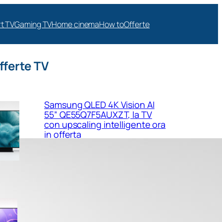
t TV
Gaming TV
Home cinema
How to
Offerte
fferte TV
Samsung QLED 4K Vision AI
55” QE55Q7F5AUXZT, la TV
con upscaling intelligente ora
in offerta
Samsung Crystal UHD 4K 55”
UE55U8090FUXZT, smart TV
sottile e luminosa in forte