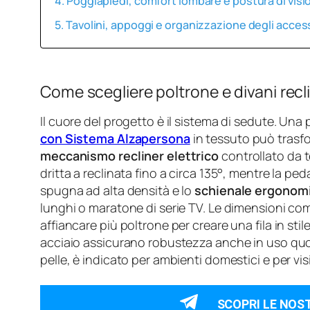
Poggiapiedi, comfort lombare e postura di visi
Tavolini, appoggi e organizzazione degli acces
Come scegliere poltrone e divani recl
Il cuore del progetto è il sistema di sedute. Una
con Sistema Alzapersona
in tessuto può trasfor
meccanismo recliner elettrico
controllato da 
dritta a reclinata fino a circa 135°, mentre la ped
spugna ad alta densità e lo
schienale ergonom
lunghi o maratone di serie TV. Le dimensioni co
affiancare più poltrone per creare una fila in stil
acciaio assicurano robustezza anche in uso quotid
pelle, è indicato per ambienti domestici e per vi
SCOPRI LE NOS