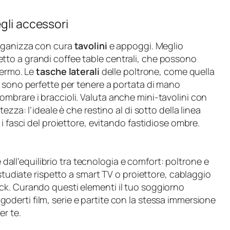
gli accessori
organizza con cura
tavolini
e appoggi. Meglio
ispetto a grandi coffee table centrali, che possono
hermo. Le
tasche laterali
delle poltrone, come quella
, sono perfette per tenere a portata di mano
mbrare i braccioli. Valuta anche mini-tavolini con
ezza: l’ideale è che restino al di sotto della linea
i fasci del proiettore, evitando fastidiose ombre.
all’equilibrio tra tecnologia e comfort: poltrone e
 studiate rispetto a smart TV o proiettore, cablaggio
ck. Curando questi elementi il tuo soggiorno
oderti film, serie e partite con la stessa immersione
er te.