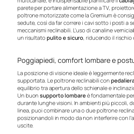
multicanale, è indispensabile pianificare il
cabla
parete per portare alimentazione a TV, proiettore
poltrone motorizzate come la Gremium è consiglia
sedute, così da far correre i cavi sotto i posti a
meccanismi reclinabili. L’uso di canaline vernici
un risultato
pulito e sicuro
, riducendo il rischio
Poggiapiedi, comfort lombare e postu
La posizione di visione ideale è leggermente rec
supportata. Le poltrone reclinabili con
pedalier
equilibrio tra apertura dello schienale e inclina
Un buon
supporto lombare
è fondamentale per 
durante lunghe visioni. In ambienti più piccoli, d
linea, puoi combinare una o due poltrone reclina
posizionandoli in modo da non interferire con l’a
uscite.