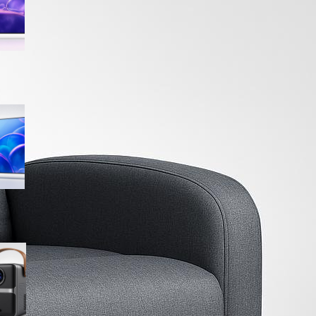
sconto su Amazon
Samsung Crystal UHD 4K 55”
UE55U7000FUXZT, smart TV
2025 perfetta per il salotto a
prezzo ribassato
WiMiUS proiettore portatile 4K
smart con Netflix ready, il mini
cinema tascabile in promo su
Amazon