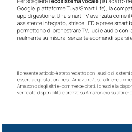
Per scegliere l’
ecosistema vocale
più adatto nel
Google, piattaforme Tuya/Smart Life), la compatibi
app di gestione. Una smart TV avanzata come 
assistente integrato, strisce LED e prese smart
permettono di orchestrare TV, luci e audio con 
realmente su misura, senza telecomandi sparsi e
Il presente articolo è stato redatto con l’ausilio di sistem
essere acquistati online su Amazon e/o su altri e-commerc
Amazon o dagli altri e-commerce citati. I prezzi e la disp
verificate disponibilità e prezzo su Amazon e/o su altri e