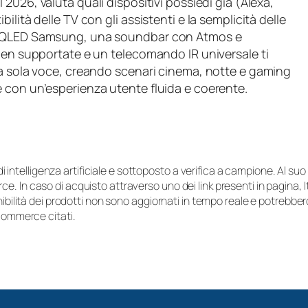
 2026, valuta quali dispositivi possiedi già (Alexa,
lità delle TV con gli assistenti e la semplicità delle
il QLED Samsung, una soundbar con Atmos e
 ben supportate e un telecomando IR universale ti
la sola voce, creando scenari cinema, notte e gaming
 con un’esperienza utente fluida e coerente.
i di intelligenza artificiale e sottoposto a verifica a campione. Al 
e. In caso di acquisto attraverso uno dei link presenti in pagina,
onibilità dei prodotti non sono aggiornati in tempo reale e potrebb
-commerce citati.