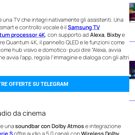
 una TV che integri nativamente gli assistenti. Una
smart e controllo vocale è il
Samsung TV
tum processor 4K
, con supporto ad
Alexa
,
Bixby
e
sore Quantum 4K, il pannello QLED e le funzioni come
ome hub visivo e domotico: puoi dire “Alexa, avvia
e avvia l’app, regola l’immagine e dialoga con gli altri
TRE OFFERTE SU TELEGRAM
udio da cinema
rve una
soundbar con Dolby Atmos
e integrazione
rie S
offre audio a 5.0 canali con
Wireless Dolby