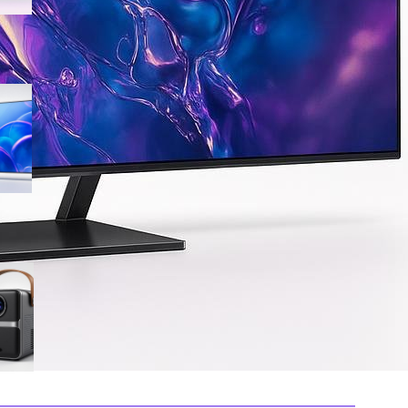
Samsung Crystal UHD 4K 55”
UE55U7000FUXZT, smart TV
2025 perfetta per il salotto a
prezzo ribassato
WiMiUS proiettore portatile 4K
smart con Netflix ready, il mini
cinema tascabile in promo su
Amazon