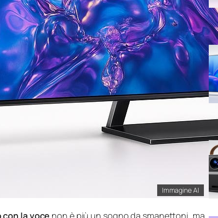
Immagine AI
 con la voce
non è più un sogno da smanettoni, ma