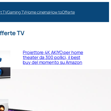
t TV
Gaming TV
Home cinema
How to
Offerte
fferte TV
Proiettore 4K AKIYO per home
theater da 300 pollici, il best
buy del momento su Amazon
Valerion GameStreamer Plus 2,
proiettore 4K pensato per
gaming e cinema in salotto in