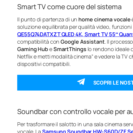
Smart TV come cuore del sistema
Il punto di partenza di un
home cinema vocale
è
soluzione equilibrata per qualità video, funzioni 
QE55Q74DATXZT QLED 4K, Smart TV 55″ Quan
compatibilità con
Google Assistant
. Il proces
Gaming Hub
e
SmartThings
lo rendono ideale c
Netflix e metti modalità cinema” e vedere la TV ch
dispositivi compatibili.
SCOPRI LE NOS
Soundbar con controllo vocale per a
Per trasformare il salotto in una sala cinema se
vocale. La
Samsung Soundbar HW-S60D/ZF Se