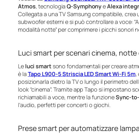
Atmos
, tecnologia
Q-Symphony
e
Alexa integ
Collegata a una TV Samsung compatibile, crea 
subwoofer esterni e si può controllare a voce: “A
modalità notte” per comprimere i picchi sonori nel
Luci smart per scenari cinema, notte
Le
luci smart
sono fondamentali per creare atmo
è la
Tapo L900-5 Striscia LED Smart Wi-Fi 5m
,
posizionarla dietro la TV o lungo il perimetro del
look “cinema”. Tramite app Tapo si impostano sce
richiamabili a voce, mentre la funzione
Sync-to
l’audio, perfetti per concerti o giochi.
Prese smart per automatizzare lampad