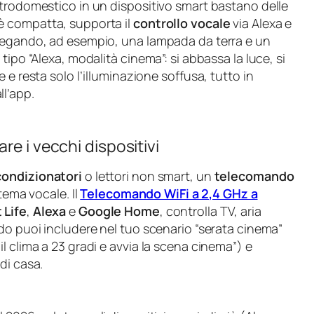
ttrodomestico in un dispositivo smart bastano delle
è compatta, supporta il
controllo vocale
via Alexa e
llegando, ad esempio, una lampada da terra e un
tipo “Alexa, modalità cinema”: si abbassa la luce, si
 e resta solo l’illuminazione soffusa, tutto in
l’app.
re i vecchi dispositivi
condizionatori
o lettori non smart, un
telecomando
stema vocale. Il
Telecomando WiFi a 2,4 GHz a
 Life
,
Alexa
e
Google Home
, controlla TV, aria
do puoi includere nel tuo scenario “serata cinema”
l clima a 23 gradi e avvia la scena cinema”) e
di casa.