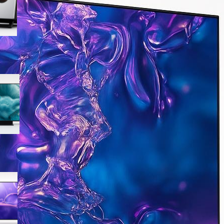
offerta su Amazon
Samsung QLED 4K Vision AI
55” QE55Q7F5AUXZT, la TV
con upscaling intelligente ora
in offerta
Samsung Crystal UHD 4K 55”
UE55U8090FUXZT, smart TV
sottile e luminosa in forte
sconto su Amazon