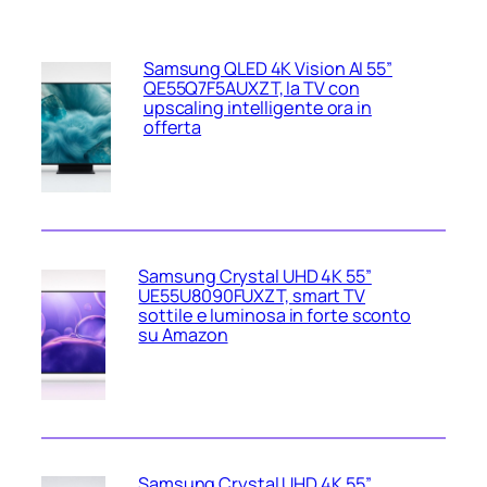
Samsung QLED 4K Vision AI 55”
QE55Q7F5AUXZT, la TV con
upscaling intelligente ora in
offerta
Samsung Crystal UHD 4K 55”
UE55U8090FUXZT, smart TV
sottile e luminosa in forte sconto
su Amazon
Samsung Crystal UHD 4K 55”