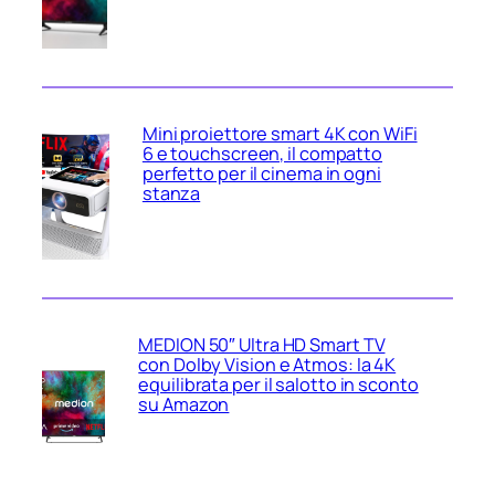
Mini proiettore smart 4K con WiFi
6 e touchscreen, il compatto
perfetto per il cinema in ogni
stanza
MEDION 50″ Ultra HD Smart TV
con Dolby Vision e Atmos: la 4K
equilibrata per il salotto in sconto
su Amazon