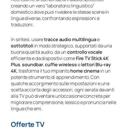
creando un vero “laboratorio linguistico”
domestico dove puoi rivedere le stesse scene in
lingue diverse, confrontando espressioni e
traduzioni.
In sintesi, usare
tracce audio multilingua
e
sottotitoli
in modo strategico, supportati da una
buona qualità audio, da un
controllo vocale
efficiente e da dispositivi come
Fire TV Stick 4K
Plus
,
soundbar
,
cuffie wireless
e
lettori Blu‑ray
4K
, trasforma il tuo impianto
home cinema
in un
potente strumento di apprendimento. Con
qualche accorgimento sulle impostazioni e una
scelta accorta degli accessori, ogni serata davanti
alla TV può diventare un’occasione concreta per
migliorare comprensione, lessico e pronuncia nelle
lingue che ami.
Offerte TV