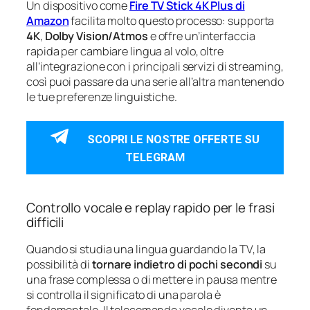
Un dispositivo come
Fire TV Stick 4K Plus di
Amazon
facilita molto questo processo: supporta
4K
,
Dolby Vision/Atmos
e offre un’interfaccia
rapida per cambiare lingua al volo, oltre
all’integrazione con i principali servizi di streaming,
così puoi passare da una serie all’altra mantenendo
le tue preferenze linguistiche.
SCOPRI LE NOSTRE OFFERTE SU
TELEGRAM
Controllo vocale e replay rapido per le frasi
difficili
Quando si studia una lingua guardando la TV, la
possibilità di
tornare indietro di pochi secondi
su
una frase complessa o di mettere in pausa mentre
si controlla il significato di una parola è
fondamentale. Il telecomando vocale diventa un