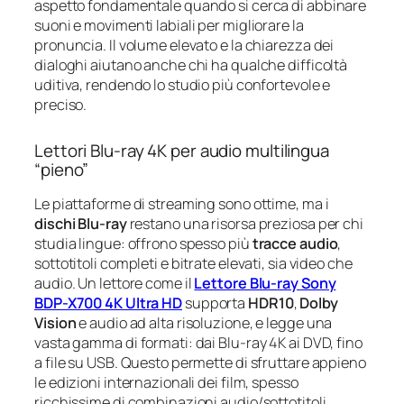
aspetto fondamentale quando si cerca di abbinare
suoni e movimenti labiali per migliorare la
pronuncia. Il volume elevato e la chiarezza dei
dialoghi aiutano anche chi ha qualche difficoltà
uditiva, rendendo lo studio più confortevole e
preciso.
Lettori Blu‑ray 4K per audio multilingua
“pieno”
Le piattaforme di streaming sono ottime, ma i
dischi Blu‑ray
restano una risorsa preziosa per chi
studia lingue: offrono spesso più
tracce audio
,
sottotitoli completi e bitrate elevati, sia video che
audio. Un lettore come il
Lettore Blu-ray Sony
BDP-X700 4K Ultra HD
supporta
HDR10
,
Dolby
Vision
e audio ad alta risoluzione, e legge una
vasta gamma di formati: dai Blu‑ray 4K ai DVD, fino
a file su USB. Questo permette di sfruttare appieno
le edizioni internazionali dei film, spesso
ricchissime di combinazioni audio/sottotitoli,