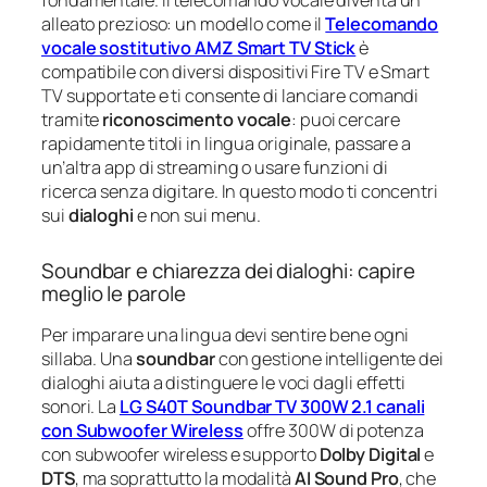
alleato prezioso: un modello come il
Telecomando
vocale sostitutivo AMZ Smart TV Stick
è
compatibile con diversi dispositivi Fire TV e Smart
TV supportate e ti consente di lanciare comandi
tramite
riconoscimento vocale
: puoi cercare
rapidamente titoli in lingua originale, passare a
un’altra app di streaming o usare funzioni di
ricerca senza digitare. In questo modo ti concentri
sui
dialoghi
e non sui menu.
Soundbar e chiarezza dei dialoghi: capire
meglio le parole
Per imparare una lingua devi sentire bene ogni
sillaba. Una
soundbar
con gestione intelligente dei
dialoghi aiuta a distinguere le voci dagli effetti
sonori. La
LG S40T Soundbar TV 300W 2.1 canali
con Subwoofer Wireless
offre 300W di potenza
con subwoofer wireless e supporto
Dolby Digital
e
DTS
, ma soprattutto la modalità
AI Sound Pro
, che