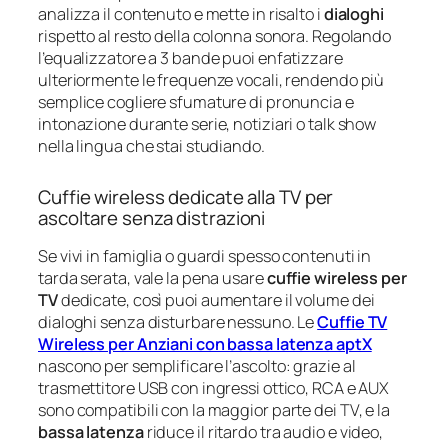
analizza il contenuto e mette in risalto i
dialoghi
rispetto al resto della colonna sonora. Regolando
l’equalizzatore a 3 bande puoi enfatizzare
ulteriormente le frequenze vocali, rendendo più
semplice cogliere sfumature di pronuncia e
intonazione durante serie, notiziari o talk show
nella lingua che stai studiando.
Cuffie wireless dedicate alla TV per
ascoltare senza distrazioni
Se vivi in famiglia o guardi spesso contenuti in
tarda serata, vale la pena usare
cuffie wireless per
TV
dedicate, così puoi aumentare il volume dei
dialoghi senza disturbare nessuno. Le
Cuffie TV
Wireless per Anziani con bassa latenza aptX
nascono per semplificare l’ascolto: grazie al
trasmettitore USB con ingressi ottico, RCA e AUX
sono compatibili con la maggior parte dei TV, e la
bassa latenza
riduce il ritardo tra audio e video,