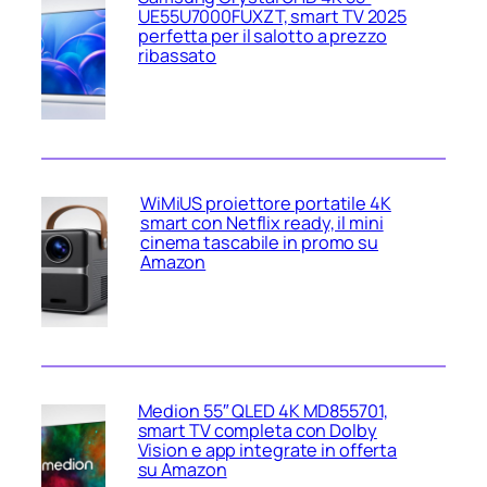
UE55U7000FUXZT, smart TV 2025
perfetta per il salotto a prezzo
ribassato
WiMiUS proiettore portatile 4K
smart con Netflix ready, il mini
cinema tascabile in promo su
Amazon
Medion 55″ QLED 4K MD855701,
smart TV completa con Dolby
Vision e app integrate in offerta
su Amazon