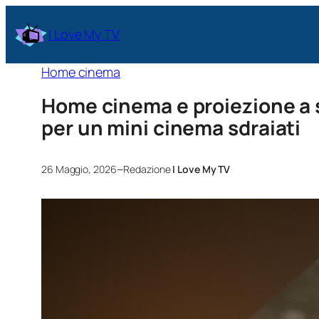
I Love My TV
Home cinema
Home cinema e proiezione a s
per un mini cinema sdraiati
–
26 Maggio, 2026
Redazione
I Love My TV