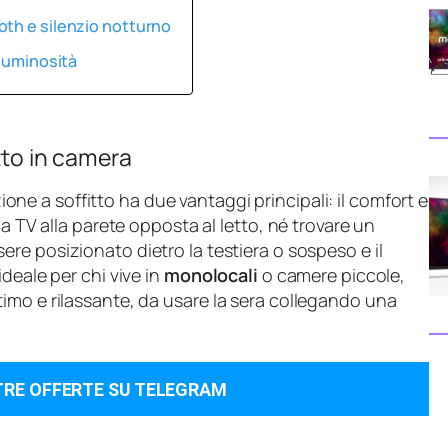
oth e silenzio notturno
 luminosità
tto in camera
one a soffitto ha due vantaggi principali: il comfort e
na TV alla parete opposta al letto, né trovare un
ere posizionato dietro la testiera o sospeso e il
deale per chi vive in
monolocali
o camere piccole,
imo e rilassante, da usare la sera collegando una
TRE OFFERTE SU TELEGRAM