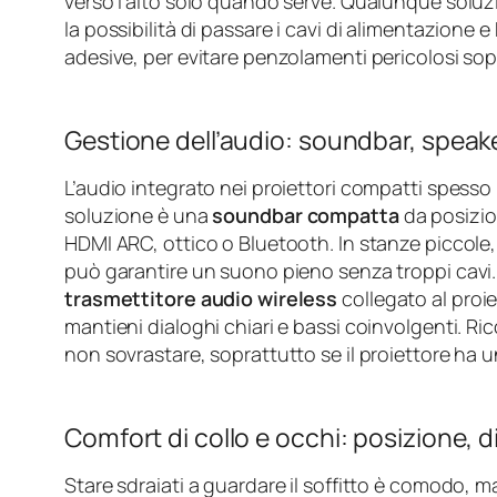
verso l’alto solo quando serve. Qualunque soluzi
la possibilità di passare i cavi di alimentazione
adesive, per evitare penzolamenti pericolosi sopra
Gestione dell’audio: soundbar, speak
L’audio integrato nei proiettori compatti spess
soluzione è una
soundbar compatta
da posizio
HDMI ARC, ottico o Bluetooth. In stanze piccol
può garantire un suono pieno senza troppi cavi. S
trasmettitore audio wireless
collegato al proie
mantieni dialoghi chiari e bassi coinvolgenti. R
non sovrastare, soprattutto se il proiettore ha 
Comfort di collo e occhi: posizione, 
Stare sdraiati a guardare il soffitto è comodo, m