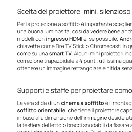
Scelta del proiettore: mini, silenzioso
Per la proiezione a soffitto è importante sceglie
una buona luminosità, così da vedere bene anc
modelli con
ingresso HDMI
e, se possibile,
Andr
chiavette come Fire TV Stick o Chromecast: in q
come su una
smart TV
. Alcuni mini proiettori i
correzione trapezoidale a 4 punti, utilissima quand
ottenere un’immagine rettangolare e nitida senz
Supporti e staffe per proiettare com
La vera sfida di un
cinema a soffitto
è il montag
soffitto orientabile
, che tiene il proiettore ca
in base alla dimensione dell’immagine desiderata
la testiera del letto o bracci snodabili da fissar