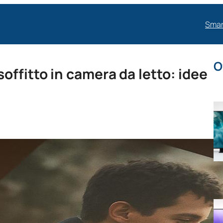
Smar
O
offitto in camera da letto: idee