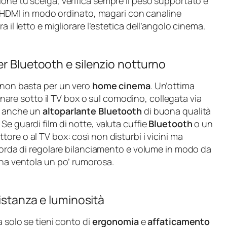
one tu scelga, verifica sempre il peso supportato e
 e HDMI in modo ordinato, magari con canaline
 il letto e migliorare l’estetica dell’angolo cinema.
er Bluetooth e silenzio notturno
o non basta per un vero
home cinema
. Un’ottima
nare sotto il TV box o sul comodino, collegata via
e, anche un
altoparlante Bluetooth
di buona qualità
e guardi film di notte, valuta cuffie
Bluetooth
o un
ttore o al TV box: così non disturbi i vicini ma
icorda di regolare bilanciamento e volume in modo da
una ventola un po’ rumorosa.
distanza e luminosità
a solo se tieni conto di
ergonomia
e
affaticamento