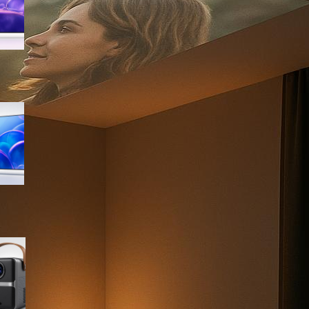
sconto su Amazon
Samsung Crystal UHD 4K 55”
UE55U7000FUXZT, smart TV
2025 perfetta per il salotto a
prezzo ribassato
WiMiUS proiettore portatile 4K
smart con Netflix ready, il mini
cinema tascabile in promo su
Amazon