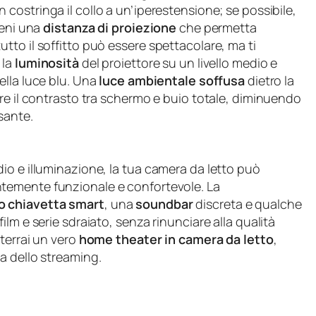
n costringa il collo a un’iperestensione; se possibile,
ieni una
distanza di proiezione
che permetta
to il soffitto può essere spettacolare, ma ti
 la
luminosità
del proiettore su un livello medio e
ella luce blu. Una
luce ambientale soffusa
dietro la
re il contrasto tra schermo e buio totale, diminuendo
sante.
io e illuminazione, la tua camera da letto può
emente funzionale e confortevole. La
o chiavetta smart
, una
soundbar
discreta e qualche
lm e serie sdraiato, senza rinunciare alla qualità
tterrai un vero
home theater in camera da letto
,
a dello streaming.