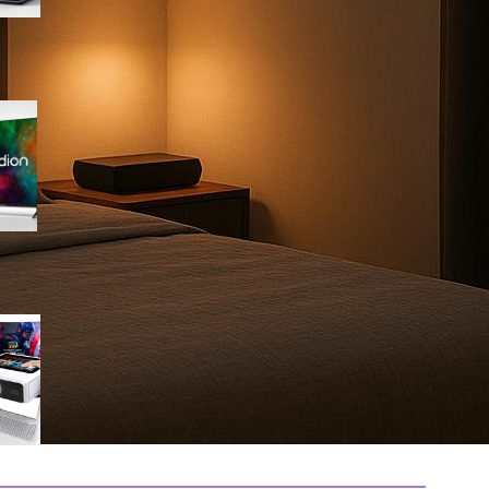
Medion 55″ QLED 4K
MD855701, smart TV completa
con Dolby Vision e app
integrate in offerta su Amazon
Mini proiettore smart 4K con
WiFi 6 e touchscreen, il
compatto perfetto per il
cinema in ogni stanza