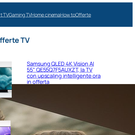
t TV
Gaming TV
Home cinema
How to
Offerte
fferte TV
Samsung QLED 4K Vision AI
55” QE55Q7F5AUXZT, la TV
con upscaling intelligente ora
in offerta
Samsung Crystal UHD 4K 55”
UE55U8090FUXZT, smart TV
sottile e luminosa in forte