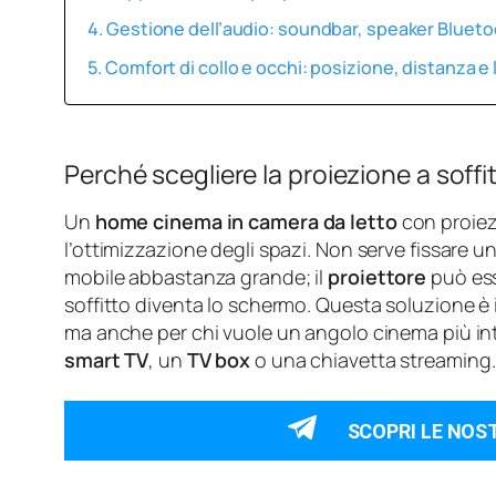
Gestione dell’audio: soundbar, speaker Blueto
Comfort di collo e occhi: posizione, distanza e
Perché scegliere la proiezione a soffi
Un
home cinema in camera da letto
con proiezi
l’ottimizzazione degli spazi. Non serve fissare u
mobile abbastanza grande; il
proiettore
può ess
soffitto diventa lo schermo. Questa soluzione è i
ma anche per chi vuole un angolo cinema più int
smart TV
, un
TV box
o una chiavetta streaming.
SCOPRI LE NOS