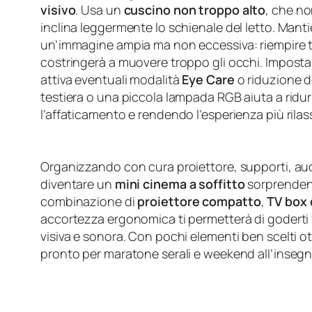
visivo
. Usa un
cuscino non troppo alto
, che no
inclina leggermente lo schienale del letto. Mant
un’immagine ampia ma non eccessiva: riempire tut
costringerà a muovere troppo gli occhi. Imposta
attiva eventuali modalità
Eye Care
o riduzione d
testiera o una piccola lampada RGB aiuta a ridur
l’affaticamento e rendendo l’esperienza più rilas
Organizzando con cura proiettore, supporti, aud
diventare un
mini cinema a soffitto
sorprendent
combinazione di
proiettore compatto
,
TV box 
accortezza ergonomica ti permetterà di goderti fi
visiva e sonora. Con pochi elementi ben scelti o
pronto per maratone serali e weekend all’insegn