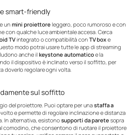
 e smart-friendly
re un
mini proiettore
leggero, poco rumoroso e con
he con qualche luce ambientale accesa. Cerca
oid TV
integrato o compatibilità con
TV box
e
uesto modo potrai usare tutte le app di streaming
ncludono anche il
keystone automatico
e la
o il dispositivo è inclinato verso il soffitto, per
a doverlo regolare ogni volta.
odamente sul soffitto
gio del proiettore. Puoi optare per una
staffa a
povolto e permette di regolare inclinazione e distanza
. In alternativa, esistono
supporti da parete
sopra
e al comodino, che consentono di ruotare il proiettore