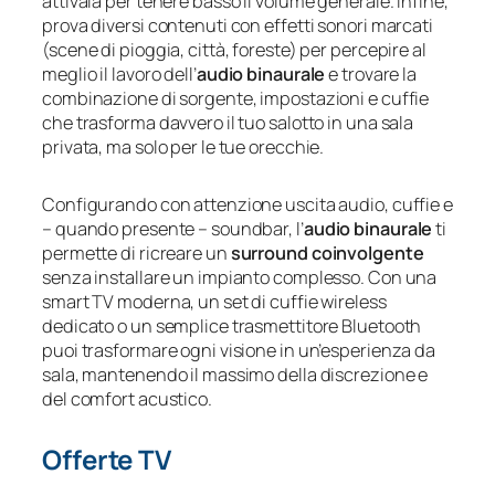
attivala per tenere basso il volume generale. Infine,
prova diversi contenuti con effetti sonori marcati
(scene di pioggia, città, foreste) per percepire al
meglio il lavoro dell’
audio binaurale
e trovare la
combinazione di sorgente, impostazioni e cuffie
che trasforma davvero il tuo salotto in una sala
privata, ma solo per le tue orecchie.
Configurando con attenzione uscita audio, cuffie e
– quando presente – soundbar, l’
audio binaurale
ti
permette di ricreare un
surround coinvolgente
senza installare un impianto complesso. Con una
smart TV moderna, un set di cuffie wireless
dedicato o un semplice trasmettitore Bluetooth
puoi trasformare ogni visione in un’esperienza da
sala, mantenendo il massimo della discrezione e
del comfort acustico.
Offerte TV