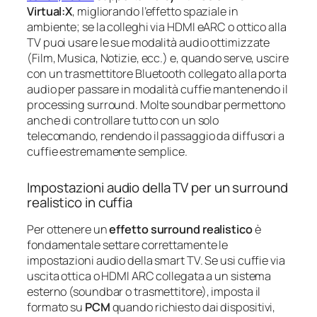
Virtual:X
, migliorando l’effetto spaziale in
ambiente; se la colleghi via HDMI eARC o ottico alla
TV puoi usare le sue modalità audio ottimizzate
(Film, Musica, Notizie, ecc.) e, quando serve, uscire
con un trasmettitore Bluetooth collegato alla porta
audio per passare in modalità cuffie mantenendo il
processing surround. Molte soundbar permettono
anche di controllare tutto con un solo
telecomando, rendendo il passaggio da diffusori a
cuffie estremamente semplice.
Impostazioni audio della TV per un surround
realistico in cuffia
Per ottenere un
effetto surround realistico
è
fondamentale settare correttamente le
impostazioni audio della smart TV. Se usi cuffie via
uscita ottica o HDMI ARC collegata a un sistema
esterno (soundbar o trasmettitore), imposta il
formato su
PCM
quando richiesto dai dispositivi,