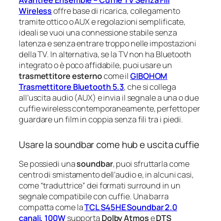
Avantree Ensemble – Cuffie TV Senza Fili
Wireless
offre base di ricarica, collegamento
tramite ottico o AUX e regolazioni semplificate,
ideali se vuoi una connessione stabile senza
latenza e senza entrare troppo nelle impostazioni
della TV. In alternativa, se la TV non ha Bluetooth
integrato o è poco affidabile, puoi usare un
trasmettitore esterno
come il
GIBOHOM
Trasmettitore Bluetooth 5.3
, che si collega
all’uscita audio (AUX) e invia il segnale a una o due
cuffie wireless contemporaneamente, perfetto per
guardare un film in coppia senza fili tra i piedi.
Usare la soundbar come hub e uscita cuffie
Se possiedi una
soundbar
, puoi sfruttarla come
centro di smistamento dell’audio e, in alcuni casi,
come “traduttrice” dei formati surround in un
segnale compatibile con cuffie. Una barra
compatta come la
TCL S45HE Soundbar 2.0
canali, 100W
supporta
Dolby Atmos
e
DTS