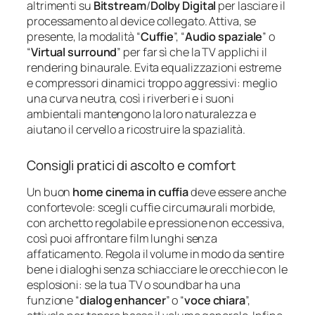
altrimenti su
Bitstream
/
Dolby Digital
per lasciare il
processamento al device collegato. Attiva, se
presente, la modalità “
Cuffie
”, “
Audio spaziale
” o
“
Virtual surround
” per far sì che la TV applichi il
rendering binaurale. Evita equalizzazioni estreme
e compressori dinamici troppo aggressivi: meglio
una curva neutra, così i riverberi e i suoni
ambientali mantengono la loro naturalezza e
aiutano il cervello a ricostruire la spazialità.
Consigli pratici di ascolto e comfort
Un buon
home cinema in cuffia
deve essere anche
confortevole: scegli cuffie circumaurali morbide,
con archetto regolabile e pressione non eccessiva,
così puoi affrontare film lunghi senza
affaticamento. Regola il volume in modo da sentire
bene i dialoghi senza schiacciare le orecchie con le
esplosioni: se la tua TV o soundbar ha una
funzione “
dialog enhancer
” o “
voce chiara
”,