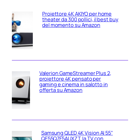
Proiettore 4K AKIYO per home
theater da 300 pollici, il best buy
del momento su Amazon
Valerion GameStreamer Plus 2,
proiettore 4K pensato per
gaming e cinema in salotto in
offerta su Amazon
Samsung QLED 4K Vision AI 55”
QE55Q7F5AUXZT, la TV con