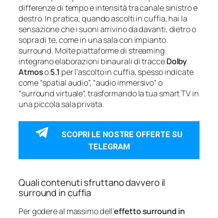
differenze di tempo e intensità tra canale sinistro e
destro. In pratica, quando ascolti in cuffia, hai la
sensazione che i suoni arrivino da davanti, dietro o
sopra di te, come in una sala con impianto
surround. Molte piattaforme di streaming
integrano elaborazioni binaurali di tracce
Dolby
Atmos
o
5.1
per l’ascolto in cuffia, spesso indicate
come “spatial audio”, “audio immersivo” o
“surround virtuale”, trasformando la tua smart TV in
una piccola sala privata.
SCOPRI LE NOSTRE OFFERTE SU
TELEGRAM
Quali contenuti sfruttano davvero il
surround in cuffia
Per godere al massimo dell’
effetto surround in