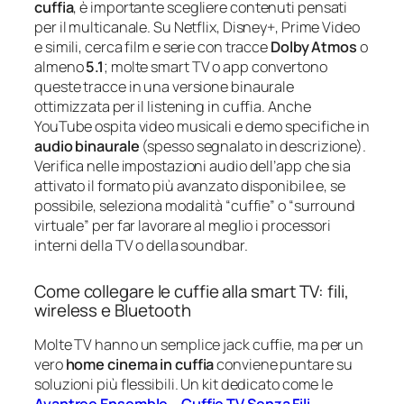
cuffia
, è importante scegliere contenuti pensati
per il multicanale. Su Netflix, Disney+, Prime Video
e simili, cerca film e serie con tracce
Dolby Atmos
o
almeno
5.1
; molte smart TV o app convertono
queste tracce in una versione binaurale
ottimizzata per il listening in cuffia. Anche
YouTube ospita video musicali e demo specifiche in
audio binaurale
(spesso segnalato in descrizione).
Verifica nelle impostazioni audio dell’app che sia
attivato il formato più avanzato disponibile e, se
possibile, seleziona modalità “cuffie” o “surround
virtuale” per far lavorare al meglio i processori
interni della TV o della soundbar.
Come collegare le cuffie alla smart TV: fili,
wireless e Bluetooth
Molte TV hanno un semplice jack cuffie, ma per un
vero
home cinema in cuffia
conviene puntare su
soluzioni più flessibili. Un kit dedicato come le