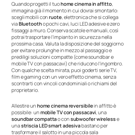
Quando progetti il tuo
home cinema in affitto
,
immagina già il momento in cui dovrai smontarlo:
scegli mobili con
ruote
, elettronica che si collega
via
Bluetooth
o pochi cavi, luci LED adesive e zero
fissaggi a muro. Conserva scatole e manuali, così
potrai trasportare l’impianto in sicurezza nella
prossima casa. Valuta la disposizione del soggiorno
per evitare prolunghe in mezzo al passaggio e
prediligi soluzioni compatte (come soundbar e
mobile TV con passacavi) che riducono l’ingombro.
Con qualche scelta mirata, puoi goderti serie TV,
film e gaming con un vero effetto cinema, senza
scontrarti con vincoli condominiali o richiami del
proprietario.
Allestire un
home cinema reversibile
in affitto è
possibile: un
mobile TV con passacavi
, una
soundbar compatta
o con
subwoofer wireless
e
una
striscia LED smart adesiva
bastano per
trasformare il salotto in una piccola sala