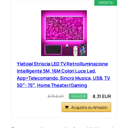
OFFERTA
Ylatoial Striscia LED TV Retroilluminazione
Intelligente 5M, 16M Colori Luce Led,
App+Telecomando, Sincro Musica, USB, TV
50″- 75″, Home Theater/Gaming
8,31 EUR
8,75 EUR
−0,44 EUR
Acquista su Amazon