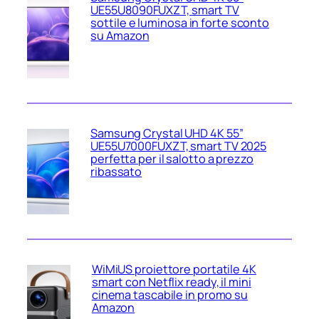
UE55U8090FUXZT, smart TV
sottile e luminosa in forte sconto
su Amazon
Samsung Crystal UHD 4K 55”
UE55U7000FUXZT, smart TV 2025
perfetta per il salotto a prezzo
ribassato
WiMiUS proiettore portatile 4K
smart con Netflix ready, il mini
cinema tascabile in promo su
Amazon