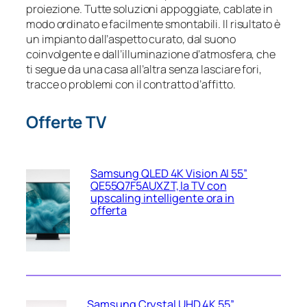
proiezione. Tutte soluzioni appoggiate, cablate in
modo ordinato e facilmente smontabili. Il risultato è
un impianto dall’aspetto curato, dal suono
coinvolgente e dall’illuminazione d’atmosfera, che
ti segue da una casa all’altra senza lasciare fori,
tracce o problemi con il contratto d’affitto.
Offerte TV
Samsung QLED 4K Vision AI 55”
QE55Q7F5AUXZT, la TV con
upscaling intelligente ora in
offerta
Samsung Crystal UHD 4K 55”