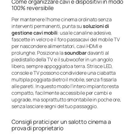
Come organizzare cavi e dispositivi in modo
100% reversibile
Per mantenere l’home cinema ordinato senza
interventi permanenti, punta su
soluzioni di
gestione cavi mobili
: usa le canaline adesive,
fascette in velcro e il foro passacavi del mobile TV
per nascondere alimentatori, cavi HDMI e
prolunghe. Posiziona la
soundbar
davanti al
piedistallo della TV e il subwoofer in un angolo
libero, sempre appoggiato a terra. Strisce LED,
console e TV possono condividere una ciabatta
multipla poggiata dietro il mobile, senza fissarla
alle pareti. In questo modo l’intero impianto resta
compatto, facilmente accessibile per cambi e
upgrade, ma soprattutto smontabile in poche ore,
senza lasciare segni del tuo passaggio.
Consigli pratici per un salotto cinema a
prova di proprietario