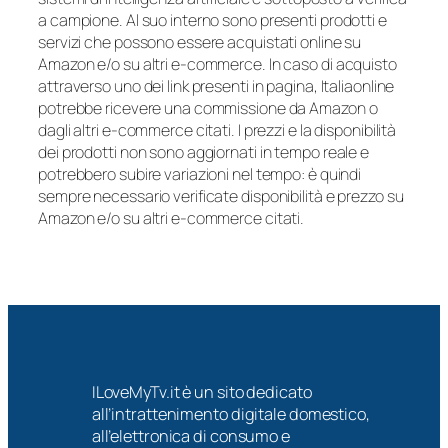
a campione. Al suo interno sono presenti prodotti e
servizi che possono essere acquistati online su
Amazon e/o su altri e-commerce. In caso di acquisto
attraverso uno dei link presenti in pagina, Italiaonline
potrebbe ricevere una commissione da Amazon o
dagli altri e-commerce citati. I prezzi e la disponibilità
dei prodotti non sono aggiornati in tempo reale e
potrebbero subire variazioni nel tempo: è quindi
sempre necessario verificate disponibilità e prezzo su
Amazon e/o su altri e-commerce citati.
ILoveMyTv.it è un sito dedicato
all’intrattenimento digitale domestico,
all’elettronica di consumo e