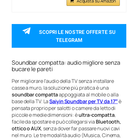
Acquista su Amazon
SCOPRI LE NOSTRE OFFERTE SU
TELEGRAM
Soundbar compatta: audio migliore senza
bucare le pareti
Per migliorare l’audio della TV senza installare
casse a muro, la soluzione più pratica è una
soundbar compatta
appoggiata al mobile o alla
base della TV. La
Saiyin Soundbar per TV da 17″
è
pensata proprio per salotti o camere da letto di
piccole e medie dimensioni: è
ultra-compatta
,
facile da spostare e può collegarsi via
Bluetooth,
ottico o AUX
, senza dover far passare nuovi cavi
nel muro. Le tre modalità audio (Musica, Cinema,