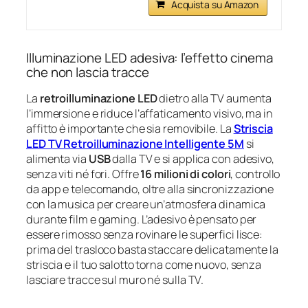
Acquista su Amazon
Illuminazione LED adesiva: l’effetto cinema
che non lascia tracce
La
retroilluminazione LED
dietro alla TV aumenta
l’immersione e riduce l’affaticamento visivo, ma in
affitto è importante che sia removibile. La
Striscia
LED TV Retroilluminazione Intelligente 5M
si
alimenta via
USB
dalla TV e si applica con adesivo,
senza viti né fori. Offre
16 milioni di colori
, controllo
da app e telecomando, oltre alla sincronizzazione
con la musica per creare un’atmosfera dinamica
durante film e gaming. L’adesivo è pensato per
essere rimosso senza rovinare le superfici lisce:
prima del trasloco basta staccare delicatamente la
striscia e il tuo salotto torna come nuovo, senza
lasciare tracce sul muro né sulla TV.