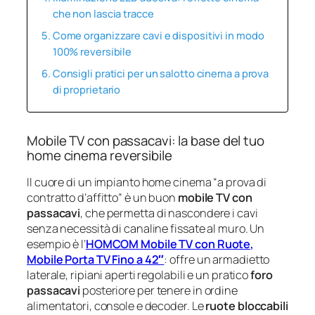
che non lascia tracce
Come organizzare cavi e dispositivi in modo
100% reversibile
Consigli pratici per un salotto cinema a prova
di proprietario
Mobile TV con passacavi: la base del tuo
home cinema reversibile
Il cuore di un impianto home cinema “a prova di
contratto d’affitto” è un buon
mobile TV con
passacavi
, che permetta di nascondere i cavi
senza necessità di canaline fissate al muro. Un
esempio è l’
HOMCOM Mobile TV con Ruote,
Mobile Porta TV Fino a 42″
: offre un armadietto
laterale, ripiani aperti regolabili e un pratico
foro
passacavi
posteriore per tenere in ordine
alimentatori, console e decoder. Le
ruote bloccabili