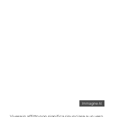
Immagine AI
Vivere in affitto non significa rinunciare a un vero