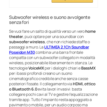
Subwoofer wireless e suono avvolgente
senza fori
Se vuoi fare un salto di qualità verso un vero
home
theater
, puoi optare per una soundbar con
subwoofer wireless
, che non richiede staffe o
passaggi a muro. La
ULTIMEA 2.1Ch Soundbar
Poseidon M30
combina una barra frontale
compatta con un subwoofer collegato in modalità
wireless, posizionabile liberamente in stanza. Le
tecnologie
VoiceMX
per i dialoghi chiari e
BassMX
per i bassi profondi creano un suono
cinematografico credibile anche senza casse
posteriori fissate. Il collegamento via
HDMI, ottico
o Bluetooth 6.0
evita lavori invasivi: basta
collegare pochi cavi al TV e gestire l’equalizzazione
tramite app. Tutto l’impianto resta appoggiato a
pavimento o mobile, per un audio corposo ma