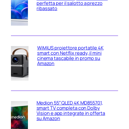
perfetta per il salotto a prezzo
ribassato
WiMiUS proiettore portatile 4K
smart con Netflix ready, il mini
cinema tascabile in promo su
Amazon
Medion 55″ QLED 4K MD855701,
smart TV completa con Dolby
Vision e app integrate in offerta
su Amazon