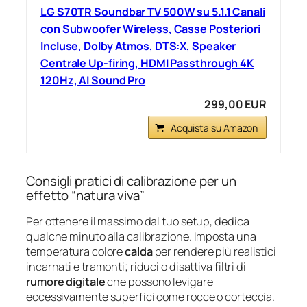
LG S70TR Soundbar TV 500W su 5.1.1 Canali
con Subwoofer Wireless, Casse Posteriori
Incluse, Dolby Atmos, DTS:X, Speaker
Centrale Up-firing, HDMI Passthrough 4K
120Hz, AI Sound Pro
299,00 EUR
Acquista su Amazon
Consigli pratici di calibrazione per un
effetto “natura viva”
Per ottenere il massimo dal tuo setup, dedica
qualche minuto alla calibrazione. Imposta una
temperatura colore
calda
per rendere più realistici
incarnati e tramonti; riduci o disattiva filtri di
rumore digitale
che possono levigare
eccessivamente superfici come rocce o corteccia.