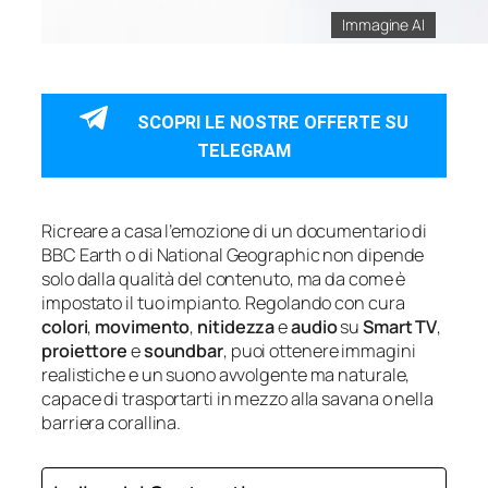
Immagine AI
SCOPRI LE NOSTRE OFFERTE SU
TELEGRAM
Ricreare a casa l’emozione di un documentario di
BBC Earth o di National Geographic non dipende
solo dalla qualità del contenuto, ma da come è
impostato il tuo impianto. Regolando con cura
colori
,
movimento
,
nitidezza
e
audio
su
Smart TV
,
proiettore
e
soundbar
, puoi ottenere immagini
realistiche e un suono avvolgente ma naturale,
capace di trasportarti in mezzo alla savana o nella
barriera corallina.