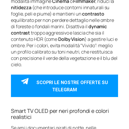
modalità immagine
Cinema
o
Filmmaker
, riduci la
nitidezza
(che introduce contorni innaturali su
foglie, peli e piume) e mantieni un
contrasto
equilibrato per non perdere dettaglio nelle ombre
di foreste o fondali marini. Disattiva il
dynamic
contrast
troppo aggressivo e lascia che sia il
contenuto HDR (come
Dolby Vision
) a gestire luci e
ombre. Per i colori, evita modalità “Vivido”: meglio
un profilo calibrato su toni neutri, che restituisca
con precisione il verde della vegetazione e il blu del
cielo.
SCOPRI LE NOSTRE OFFERTE SU
TELEGRAM
Smart TV OLED per neri profondi e colori
realistici
Se ami i documentari girati di notte, nelle