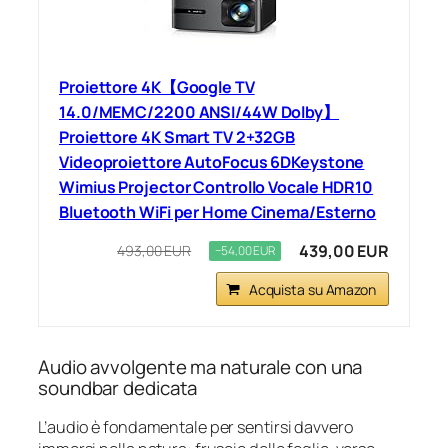
Proiettore 4K【Google TV
14.0/MEMC/2200 ANSI/44W Dolby】
Proiettore 4K Smart TV 2+32GB
Videoproiettore AutoFocus 6DKeystone
Wimius Projector Controllo Vocale HDR10
Bluetooth WiFi per Home Cinema/Esterno
439,00 EUR
493,00 EUR
−54,00 EUR
Acquista su Amazon
Audio avvolgente ma naturale con una
soundbar dedicata
L’audio è fondamentale per sentirsi davvero