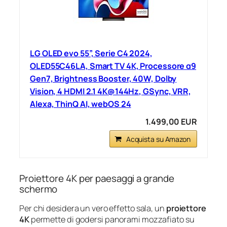
LG OLED evo 55”, Serie C4 2024,
OLED55C46LA, Smart TV 4K, Processore α9
Gen7, Brightness Booster, 40W, Dolby
Vision, 4 HDMI 2.1 4K@144Hz, GSync, VRR,
Alexa, ThinQ AI, webOS 24
1.499,00 EUR
Acquista su Amazon
Proiettore 4K per paesaggi a grande
schermo
Per chi desidera un vero effetto sala, un
proiettore
4K
permette di godersi panorami mozzafiato su