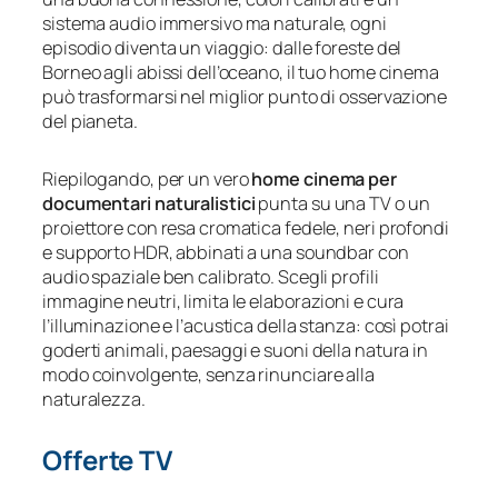
sistema audio immersivo ma naturale, ogni
episodio diventa un viaggio: dalle foreste del
Borneo agli abissi dell’oceano, il tuo home cinema
può trasformarsi nel miglior punto di osservazione
del pianeta.
Riepilogando, per un vero
home cinema per
documentari naturalistici
punta su una TV o un
proiettore con resa cromatica fedele, neri profondi
e supporto HDR, abbinati a una soundbar con
audio spaziale ben calibrato. Scegli profili
immagine neutri, limita le elaborazioni e cura
l’illuminazione e l’acustica della stanza: così potrai
goderti animali, paesaggi e suoni della natura in
modo coinvolgente, senza rinunciare alla
naturalezza.
Offerte TV