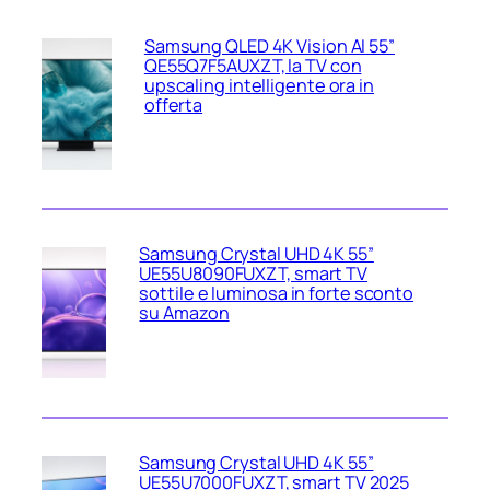
Samsung QLED 4K Vision AI 55”
QE55Q7F5AUXZT, la TV con
upscaling intelligente ora in
offerta
Samsung Crystal UHD 4K 55”
UE55U8090FUXZT, smart TV
sottile e luminosa in forte sconto
su Amazon
Samsung Crystal UHD 4K 55”
UE55U7000FUXZT, smart TV 2025