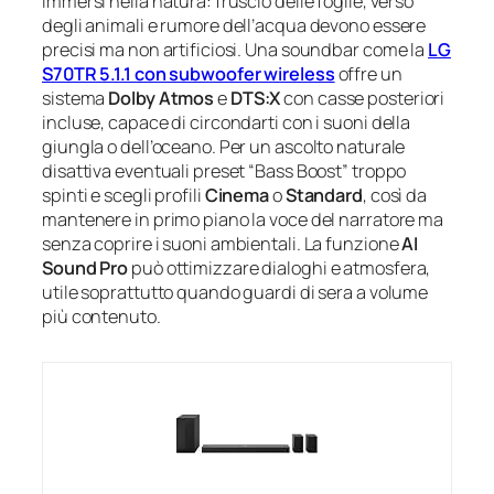
immersi nella natura: fruscio delle foglie, verso
degli animali e rumore dell’acqua devono essere
precisi ma non artificiosi. Una soundbar come la
LG
S70TR 5.1.1 con subwoofer wireless
offre un
sistema
Dolby Atmos
e
DTS:X
con casse posteriori
incluse, capace di circondarti con i suoni della
giungla o dell’oceano. Per un ascolto naturale
disattiva eventuali preset “Bass Boost” troppo
spinti e scegli profili
Cinema
o
Standard
, così da
mantenere in primo piano la voce del narratore ma
senza coprire i suoni ambientali. La funzione
AI
Sound Pro
può ottimizzare dialoghi e atmosfera,
utile soprattutto quando guardi di sera a volume
più contenuto.