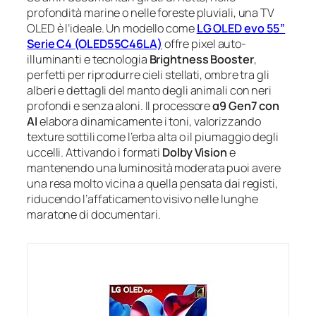
profondità marine o nelle foreste pluviali, una TV
OLED è l’ideale. Un modello come
LG OLED evo 55”
Serie C4 (OLED55C46LA)
offre pixel auto-
illuminanti e tecnologia
Brightness Booster
,
perfetti per riprodurre cieli stellati, ombre tra gli
alberi e dettagli del manto degli animali con neri
profondi e senza aloni. Il processore
α9 Gen7 con
AI
elabora dinamicamente i toni, valorizzando
texture sottili come l’erba alta o il piumaggio degli
uccelli. Attivando i formati
Dolby Vision
e
mantenendo una luminosità moderata puoi avere
una resa molto vicina a quella pensata dai registi,
riducendo l’affaticamento visivo nelle lunghe
maratone di documentari.