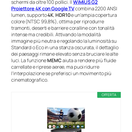
schermi da oltre 100 pollici. Il
WiMiUS G2
Proiettore 4K con Google TV
combina 2200 ANSI
lumen, supporto
4K
,
HDR10
e un’ampia copertura
colore (NTSC 99,8%), ottima per riprodurre
tramonti, deserti e barriere coralline con tonalità
intense ma credibili. Attivando la modalità
immagine più neutra e regolando la luminosità su
Standard o Eco in una stanza oscurata, il dettaglio
dei paesaggi rimane elevato senza bruciare le alte
luci. La funzione
MEMC
aiuta a rendere più fluide
carrellate e riprese aeree, ma puoi ridurre
l’interpolazione se preferisci un movimento più
cinematografico.
OFFERTA