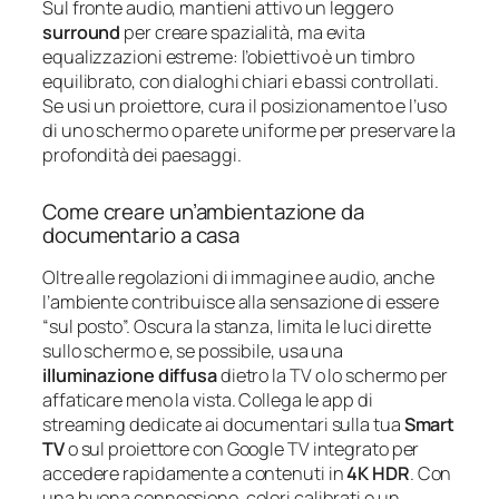
Sul fronte audio, mantieni attivo un leggero
surround
per creare spazialità, ma evita
equalizzazioni estreme: l’obiettivo è un timbro
equilibrato, con dialoghi chiari e bassi controllati.
Se usi un proiettore, cura il posizionamento e l’uso
di uno schermo o parete uniforme per preservare la
profondità dei paesaggi.
Come creare un’ambientazione da
documentario a casa
Oltre alle regolazioni di immagine e audio, anche
l’ambiente contribuisce alla sensazione di essere
“sul posto”. Oscura la stanza, limita le luci dirette
sullo schermo e, se possibile, usa una
illuminazione diffusa
dietro la TV o lo schermo per
affaticare meno la vista. Collega le app di
streaming dedicate ai documentari sulla tua
Smart
TV
o sul proiettore con Google TV integrato per
accedere rapidamente a contenuti in
4K HDR
. Con
una buona connessione, colori calibrati e un