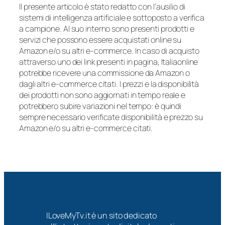
Il presente articolo è stato redatto con l’ausilio di
sistemi di intelligenza artificiale e sottoposto a verifica
a campione. Al suo interno sono presenti prodotti e
servizi che possono essere acquistati online su
Amazon e/o su altri e-commerce. In caso di acquisto
attraverso uno dei link presenti in pagina, Italiaonline
potrebbe ricevere una commissione da Amazon o
dagli altri e-commerce citati. I prezzi e la disponibilità
dei prodotti non sono aggiornati in tempo reale e
potrebbero subire variazioni nel tempo: è quindi
sempre necessario verificate disponibilità e prezzo su
Amazon e/o su altri e-commerce citati.
ILoveMyTv.it è un sito dedicato