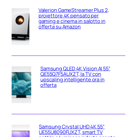
Valerion GameStreamer Plus 2,
proiettore 4K pensato per
gaming e cinema in salotto in
offerta su Amazon
Samsung QLED 4K Vision AI 55”
QE55Q7F5AUXZT, la TV con
upscaling intelligente ora in
offerta
Samsung Crystal UHD 4K 55”
UE55U8090FUXZT, smart TV