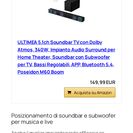
ULTIMEA 5.1ch Soundbar TV con Dolby
Atmos, 340W, Impianto Audio Surround per
Home Theater, Soundbar con Subwoofer
per TV, Bassi Regolabili, APP, Bluetooth 5.4,
Poseidon M60 Boom
149,99 EUR
Acquista su Amazon
Posizionamento di soundbar e subwoofer
per musica e live
Anche il miglior impianto perde efficacia se