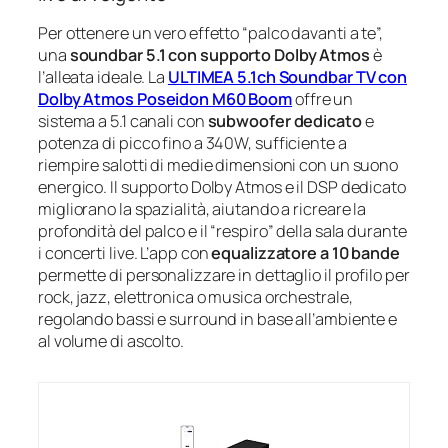
Per ottenere un vero effetto “palco davanti a te”,
una
soundbar 5.1 con supporto Dolby Atmos
è
l’alleata ideale. La
ULTIMEA 5.1ch Soundbar TV con
Dolby Atmos Poseidon M60 Boom
offre un
sistema a 5.1 canali con
subwoofer dedicato
e
potenza di picco fino a 340W, sufficiente a
riempire salotti di medie dimensioni con un suono
energico. Il supporto Dolby Atmos e il DSP dedicato
migliorano la spazialità, aiutando a ricreare la
profondità del palco e il “respiro” della sala durante
i concerti live. L’app con
equalizzatore a 10 bande
permette di personalizzare in dettaglio il profilo per
rock, jazz, elettronica o musica orchestrale,
regolando bassi e surround in base all’ambiente e
al volume di ascolto.