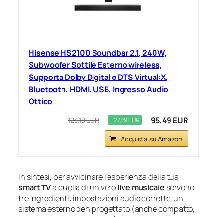
Hisense HS2100 Soundbar 2.1, 240W,
Subwoofer Sottile Esterno wireless,
Supporta Dolby Digital e DTS Virtual:X,
Bluetooth, HDMI, USB, Ingresso Audio
Ottico
95,49 EUR
123,18 EUR
−27,69 EUR
Acquista su Amazon
In sintesi, per avvicinare l’esperienza della tua
smart TV
a quella di un vero
live musicale
servono
tre ingredienti: impostazioni audio corrette, un
sistema esterno ben progettato (anche compatto,