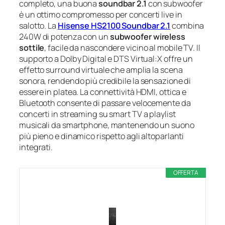
completo, una buona
soundbar 2.1
con subwoofer
è un ottimo compromesso per concerti live in
salotto. La
Hisense HS2100 Soundbar 2.1
combina
240W di potenza con un
subwoofer wireless
sottile
, facile da nascondere vicino al mobile TV. Il
supporto a Dolby Digital e DTS Virtual:X offre un
effetto surround virtuale che amplia la scena
sonora, rendendo più credibile la sensazione di
essere in platea. La connettività HDMI, ottica e
Bluetooth consente di passare velocemente da
concerti in streaming su smart TV a playlist
musicali da smartphone, mantenendo un suono
più pieno e dinamico rispetto agli altoparlanti
integrati.
OFFERTA