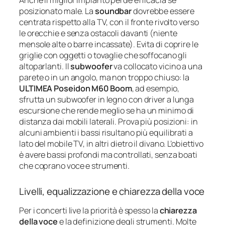
posizionato male. La
soundbar
dovrebbe essere
centrata rispetto alla TV, con il fronte rivolto verso
le orecchie e senza ostacoli davanti (niente
mensole alte o barre incassate). Evita di coprire le
griglie con oggetti o tovaglie che soffocano gli
altoparlanti. Il
subwoofer
va collocato vicino a una
parete o in un angolo, ma non troppo chiuso: la
ULTIMEA Poseidon M60 Boom
, ad esempio,
sfrutta un subwoofer in legno con driver a lunga
escursione che rende meglio se ha un minimo di
distanza dai mobili laterali. Prova più posizioni: in
alcuni ambienti i bassi risultano più equilibrati a
lato del mobile TV, in altri dietro il divano. L’obiettivo
è avere bassi profondi ma controllati, senza boati
che coprano voce e strumenti.
Livelli, equalizzazione e chiarezza della voce
Per i concerti live la priorità è spesso la
chiarezza
della voce
e la definizione degli strumenti. Molte