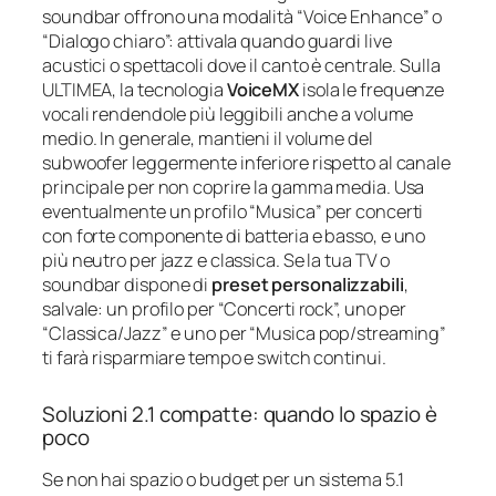
soundbar offrono una modalità “Voice Enhance” o
“Dialogo chiaro”: attivala quando guardi live
acustici o spettacoli dove il canto è centrale. Sulla
ULTIMEA, la tecnologia
VoiceMX
isola le frequenze
vocali rendendole più leggibili anche a volume
medio. In generale, mantieni il volume del
subwoofer leggermente inferiore rispetto al canale
principale per non coprire la gamma media. Usa
eventualmente un profilo “Musica” per concerti
con forte componente di batteria e basso, e uno
più neutro per jazz e classica. Se la tua TV o
soundbar dispone di
preset personalizzabili
,
salvale: un profilo per “Concerti rock”, uno per
“Classica/Jazz” e uno per “Musica pop/streaming”
ti farà risparmiare tempo e switch continui.
Soluzioni 2.1 compatte: quando lo spazio è
poco
Se non hai spazio o budget per un sistema 5.1