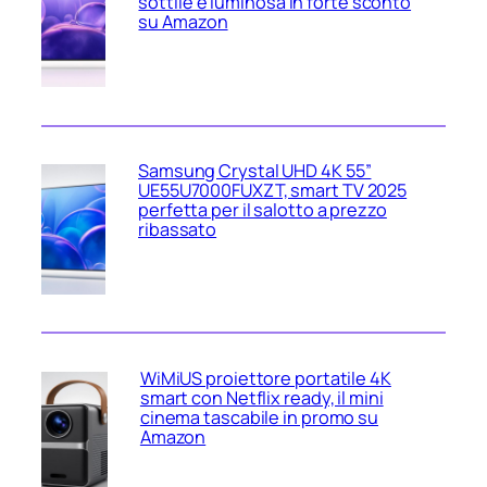
sottile e luminosa in forte sconto
su Amazon
Samsung Crystal UHD 4K 55”
UE55U7000FUXZT, smart TV 2025
perfetta per il salotto a prezzo
ribassato
WiMiUS proiettore portatile 4K
smart con Netflix ready, il mini
cinema tascabile in promo su
Amazon