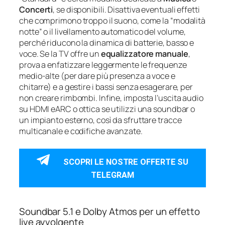
Concerti
, se disponibili. Disattiva eventuali effetti
che comprimono troppo il suono, come la “modalità
notte” o il livellamento automatico del volume,
perché riducono la dinamica di batterie, basso e
voce. Se la TV offre un
equalizzatore manuale
,
prova a enfatizzare leggermente le frequenze
medio-alte (per dare più presenza a voce e
chitarre) e a gestire i bassi senza esagerare, per
non creare rimbombi. Infine, imposta l’uscita audio
su HDMI eARC o ottica se utilizzi una soundbar o
un impianto esterno, così da sfruttare tracce
multicanale e codifiche avanzate.
SCOPRI LE NOSTRE OFFERTE SU
TELEGRAM
Soundbar 5.1 e Dolby Atmos per un effetto
live avvolgente