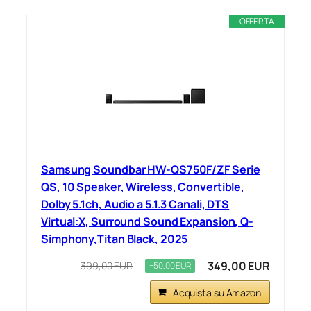
OFFERTA
Samsung Soundbar HW-QS750F/ZF Serie
QS, 10 Speaker, Wireless, Convertible,
Dolby 5.1ch, Audio a 5.1.3 Canali, DTS
Virtual:X, Surround Sound Expansion, Q-
Simphony,Titan Black, 2025
349,00 EUR
399,00 EUR
−50,00 EUR
Acquista su Amazon