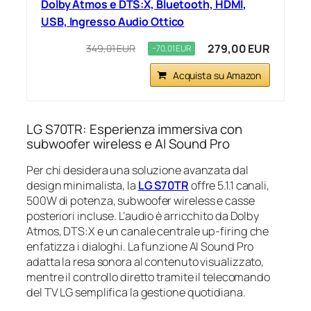
Dolby Atmos e DTS:X, Bluetooth, HDMI,
USB, Ingresso Audio Ottico
279,00 EUR
349,01 EUR
−70,01 EUR
Acquista su Amazon
LG S70TR: Esperienza immersiva con
subwoofer wireless e AI Sound Pro
Per chi desidera una soluzione avanzata dal
design minimalista, la
LG S70TR
offre 5.1.1 canali,
500W di potenza, subwoofer wireless e casse
posteriori incluse. L’audio è arricchito da Dolby
Atmos, DTS:X e un canale centrale up-firing che
enfatizza i dialoghi. La funzione AI Sound Pro
adatta la resa sonora al contenuto visualizzato,
mentre il controllo diretto tramite il telecomando
del TV LG semplifica la gestione quotidiana.