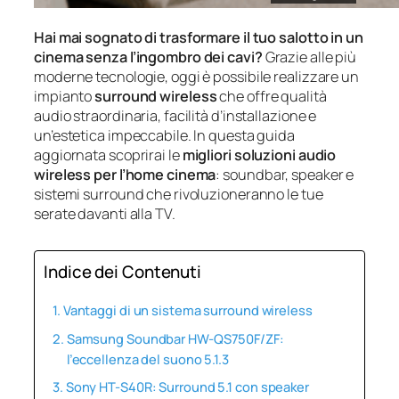
Hai mai sognato di trasformare il tuo salotto in un
cinema senza l’ingombro dei cavi?
Grazie alle più
moderne tecnologie, oggi è possibile realizzare un
impianto
surround wireless
che offre qualità
audio straordinaria, facilità d’installazione e
un’estetica impeccabile. In questa guida
aggiornata scoprirai le
migliori soluzioni audio
wireless per l’home cinema
: soundbar, speaker e
sistemi surround che rivoluzioneranno le tue
serate davanti alla TV.
Indice dei Contenuti
Vantaggi di un sistema surround wireless
Samsung Soundbar HW-QS750F/ZF:
l’eccellenza del suono 5.1.3
Sony HT-S40R: Surround 5.1 con speaker