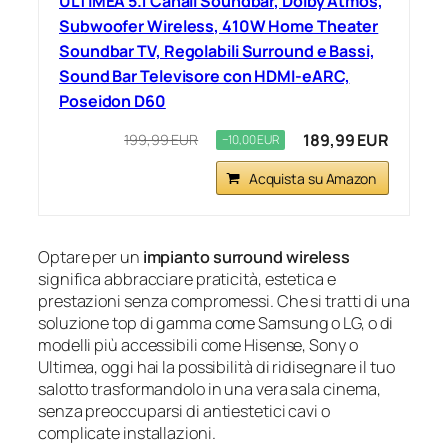
ULTIMEA 5.1 Canali Soundbar, Dolby Atmos,
Subwoofer Wireless, 410W Home Theater
Soundbar TV, Regolabili Surround e Bassi,
Sound Bar Televisore con HDMI-eARC,
Poseidon D60
189,99 EUR
199,99 EUR
−10,00 EUR
Acquista su Amazon
Optare per un
impianto surround wireless
significa abbracciare praticità, estetica e
prestazioni senza compromessi. Che si tratti di una
soluzione top di gamma come Samsung o LG, o di
modelli più accessibili come Hisense, Sony o
Ultimea, oggi hai la possibilità di ridisegnare il tuo
salotto trasformandolo in una vera sala cinema,
senza preoccuparsi di antiestetici cavi o
complicate installazioni.