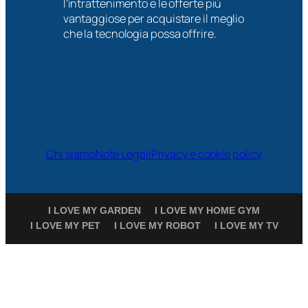
l’intrattenimento e le offerte più
vantaggiose per acquistare il meglio
che la tecnologia possa offrire.
Chi siamo
Note Legali
Privacy e cookie policy
I LOVE MY GARDEN
I LOVE MY HOME GYM
I LOVE MY PET
I LOVE MY ROBOT
I LOVE MY TV