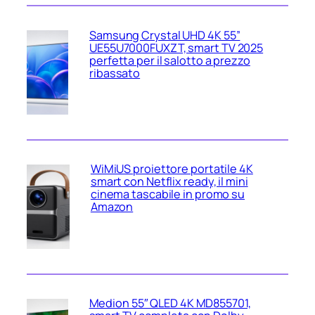
Samsung Crystal UHD 4K 55”
UE55U7000FUXZT, smart TV 2025
perfetta per il salotto a prezzo
ribassato
WiMiUS proiettore portatile 4K
smart con Netflix ready, il mini
cinema tascabile in promo su
Amazon
Medion 55″ QLED 4K MD855701,