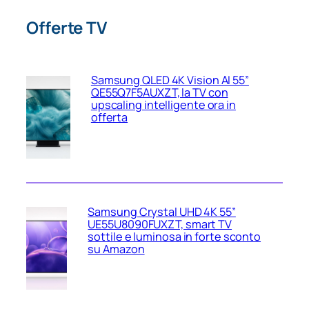
Offerte TV
Samsung QLED 4K Vision AI 55”
QE55Q7F5AUXZT, la TV con
upscaling intelligente ora in
offerta
Samsung Crystal UHD 4K 55”
UE55U8090FUXZT, smart TV
sottile e luminosa in forte sconto
su Amazon