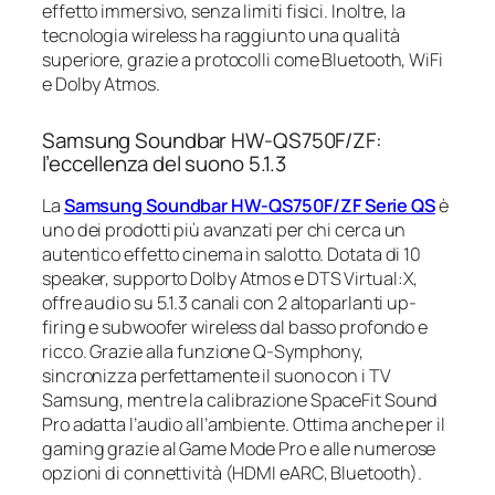
effetto immersivo, senza limiti fisici. Inoltre, la
tecnologia wireless ha raggiunto una qualità
superiore, grazie a protocolli come Bluetooth, WiFi
e Dolby Atmos.
Samsung Soundbar HW-QS750F/ZF:
l’eccellenza del suono 5.1.3
La
Samsung Soundbar HW-QS750F/ZF Serie QS
è
uno dei prodotti più avanzati per chi cerca un
autentico effetto cinema in salotto. Dotata di 10
speaker, supporto Dolby Atmos e DTS Virtual:X,
offre audio su 5.1.3 canali con 2 altoparlanti up-
firing e subwoofer wireless dal basso profondo e
ricco. Grazie alla funzione Q-Symphony,
sincronizza perfettamente il suono con i TV
Samsung, mentre la calibrazione SpaceFit Sound
Pro adatta l’audio all’ambiente. Ottima anche per il
gaming grazie al Game Mode Pro e alle numerose
opzioni di connettività (HDMI eARC, Bluetooth).