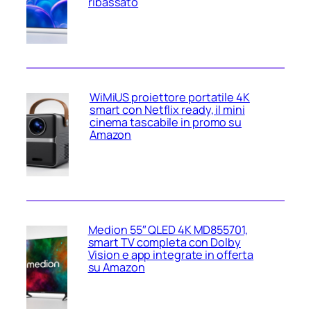
ribassato
WiMiUS proiettore portatile 4K
smart con Netflix ready, il mini
cinema tascabile in promo su
Amazon
Medion 55″ QLED 4K MD855701,
smart TV completa con Dolby
Vision e app integrate in offerta
su Amazon