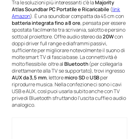
Tra le soluzioni più interessanti c’è la
Majority
Atlas Soundbar PC Portatile e Ricaricabile
(
link
Amazon
). È una soundbar compatta da 45 cm con
batteria integrata fino a 8 ore
, pensata per essere
spostata facilmente tra scrivania, salotto e persino
sotto al proiettore. Offre audio stereo da
20W
con
doppi driver full range e diaframmi passivi,
sufficiente per migliorare notevolmente il suono di
molte smart TV di fascia base. La connettività è
molto flessibile: oltre al
Bluetooth
(per collegarla
direttamente alla TV se supportato), trovi ingresso
AUX da 3,5 mm
, lettore
micro SD
e
USB
per
riprodurre musica. Nella confezione ci sono i cavi
USB e AUX, così puoi usarla subito anche con TV
prive di Bluetooth sfruttando l’uscita cuffie o audio
analogico.