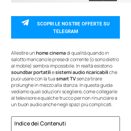
SCOPRI LE NOSTRE OFFERTE SU
TELEGRAM
Allestire un
home cinema
di qualità quando in
salotto mancano le prese di corrente (o sono dietro
al mobile) sembra impossibile. In realtà esistono
soundbar portatili
e
sistemi audio ricaricabili
che
puoi usare con la tua
smart TV
senza tirare
prolunghe in mezzo alla stanza. In questa guida
vediamo quali soluzioni scegliere, come collegarle
al televisore e qualche trucco per non rinunciare a
un buon audio anche negli spazi più complicati.
Indice dei Contenuti