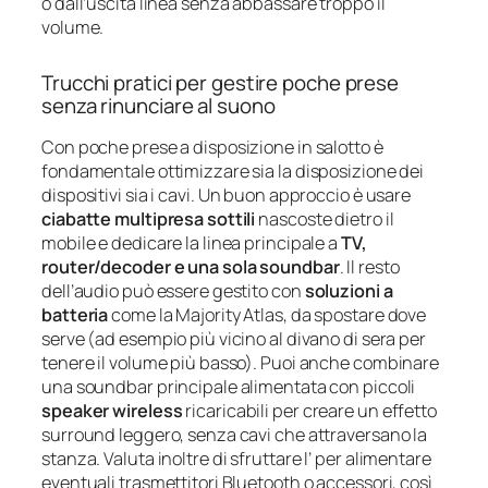
o dall’uscita linea senza abbassare troppo il
volume.
Trucchi pratici per gestire poche prese
senza rinunciare al suono
Con poche prese a disposizione in salotto è
fondamentale ottimizzare sia la disposizione dei
dispositivi sia i cavi. Un buon approccio è usare
ciabatte multipresa sottili
nascoste dietro il
mobile e dedicare la linea principale a
TV,
router/decoder e una sola soundbar
. Il resto
dell’audio può essere gestito con
soluzioni a
batteria
come la Majority Atlas, da spostare dove
serve (ad esempio più vicino al divano di sera per
tenere il volume più basso). Puoi anche combinare
una soundbar principale alimentata con piccoli
speaker wireless
ricaricabili per creare un effetto
surround leggero, senza cavi che attraversano la
stanza. Valuta inoltre di sfruttare l’
per alimentare
eventuali trasmettitori Bluetooth o accessori, così