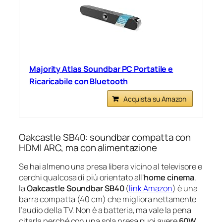
Majority Atlas Soundbar PC Portatile e
Ricaricabile con Bluetooth
Acquista su Amazon
Oakcastle SB40: soundbar compatta con
HDMI ARC, ma con alimentazione
Se hai almeno una presa libera vicino al televisore e
cerchi qualcosa di più orientato all’
home cinema
,
la
Oakcastle Soundbar SB40
(
link Amazon
) è una
barra compatta (40 cm) che migliora nettamente
l’audio della TV. Non è a batteria, ma vale la pena
citarla perché con una sola presa puoi avere
60W