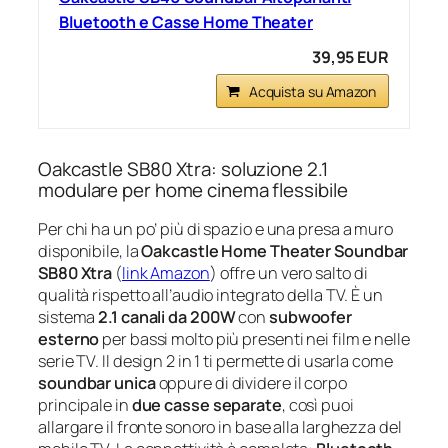
Bluetooth e Casse Home Theater
39,95 EUR
Acquista su Amazon
Oakcastle SB80 Xtra: soluzione 2.1
modulare per home cinema flessibile
Per chi ha un po’ più di spazio e una presa a muro
disponibile, la
Oakcastle Home Theater Soundbar
SB80 Xtra
(
link Amazon
) offre un vero salto di
qualità rispetto all’audio integrato della TV. È un
sistema
2.1 canali da 200W
con
subwoofer
esterno
per bassi molto più presenti nei film e nelle
serie TV. Il design 2 in 1 ti permette di usarla come
soundbar unica
oppure di dividere il corpo
principale in
due casse separate
, così puoi
allargare il fronte sonoro in base alla larghezza del