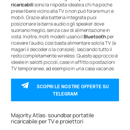
ricaricabili
sono la risposta ideale a chi ha poche
prese libere vicino alla TV o non può forare muri e
mobili. Grazie alla batteria integrata puoi
posizionare la barra audio o gli speaker dove
suonano meglio, senza cavi di alimentazione in
vista. Inoltre, molti modelli usano il
Bluetooth
per
ricevere l’audio, così basta alimentare solo la TV (e
magari il decoder o la console), lasciando tutto il
resto completamente wireless. Questo approccio è
ideale in salotti piccoli, case in affitto o postazioni
TV temporanee, ad esempio in una casa vacanze.
SCOPRI LE NOSTRE OFFERTE SU
TELEGRAM
Majority Atlas: soundbar portatile
ricaricabile per TV e proiettori