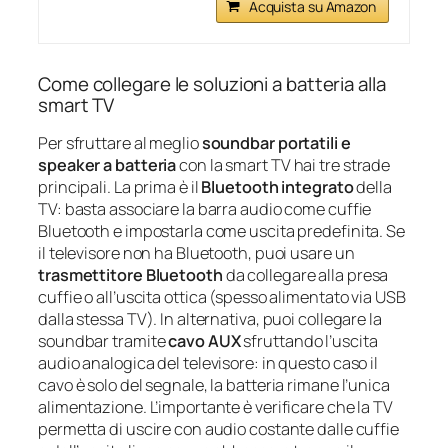
Acquista su Amazon
Come collegare le soluzioni a batteria alla
smart TV
Per sfruttare al meglio
soundbar portatili e
speaker a batteria
con la smart TV hai tre strade
principali. La prima è il
Bluetooth integrato
della
TV: basta associare la barra audio come cuffie
Bluetooth e impostarla come uscita predefinita. Se
il televisore non ha Bluetooth, puoi usare un
trasmettitore Bluetooth
da collegare alla presa
cuffie o all’uscita ottica (spesso alimentato via USB
dalla stessa TV). In alternativa, puoi collegare la
soundbar tramite
cavo AUX
sfruttando l’uscita
audio analogica del televisore: in questo caso il
cavo è solo del segnale, la batteria rimane l’unica
alimentazione. L’importante è verificare che la TV
permetta di uscire con audio costante dalle cuffie