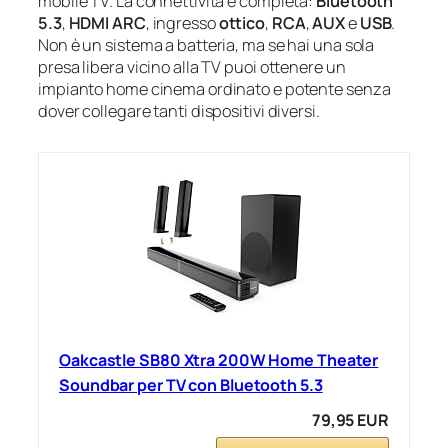
mobile TV. La connettività è completa:
Bluetooth
5.3
,
HDMI ARC
, ingresso
ottico
,
RCA
,
AUX
e
USB
.
Non è un sistema a batteria, ma se hai una sola
presa libera vicino alla TV puoi ottenere un
impianto home cinema ordinato e potente senza
dover collegare tanti dispositivi diversi.
Oakcastle SB80 Xtra 200W Home Theater
Soundbar per TV con Bluetooth 5.3
79,95 EUR