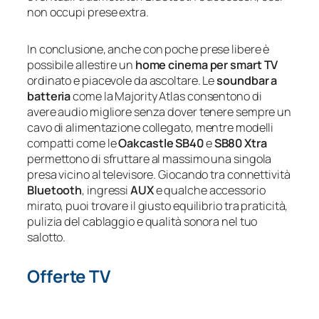
non occupi prese extra.
In conclusione, anche con poche prese libere è
possibile allestire un
home cinema per smart TV
ordinato e piacevole da ascoltare. Le
soundbar a
batteria
come la Majority Atlas consentono di
avere audio migliore senza dover tenere sempre un
cavo di alimentazione collegato, mentre modelli
compatti come le
Oakcastle SB40
e
SB80 Xtra
permettono di sfruttare al massimo una singola
presa vicino al televisore. Giocando tra connettività
Bluetooth
, ingressi
AUX
e qualche accessorio
mirato, puoi trovare il giusto equilibrio tra praticità,
pulizia del cablaggio e qualità sonora nel tuo
salotto.
Offerte TV