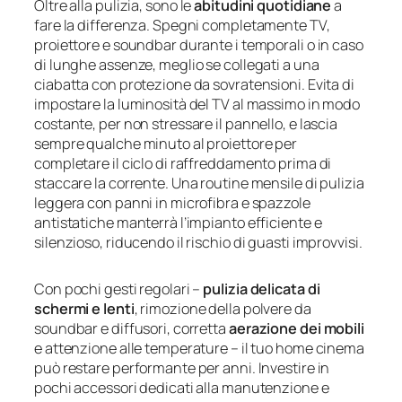
Oltre alla pulizia, sono le
abitudini quotidiane
a
fare la differenza. Spegni completamente TV,
proiettore e soundbar durante i temporali o in caso
di lunghe assenze, meglio se collegati a una
ciabatta con protezione da sovratensioni. Evita di
impostare la luminosità del TV al massimo in modo
costante, per non stressare il pannello, e lascia
sempre qualche minuto al proiettore per
completare il ciclo di raffreddamento prima di
staccare la corrente. Una routine mensile di pulizia
leggera con panni in microfibra e spazzole
antistatiche manterrà l’impianto efficiente e
silenzioso, riducendo il rischio di guasti improvvisi.
Con pochi gesti regolari –
pulizia delicata di
schermi e lenti
, rimozione della polvere da
soundbar e diffusori, corretta
aerazione dei mobili
e attenzione alle temperature – il tuo home cinema
può restare performante per anni. Investire in
pochi accessori dedicati alla manutenzione e