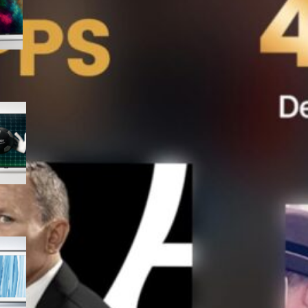
seconde stanze ora in offerta
Haier H65K85FUX 65″ 4K
Google TV, la smart TV
completa con HDMI 2.1 in
super promo su Amazon
Samsung The Frame Pro 65″
QE65LS03HWUXZT, la
TV‑quadro Neo QLED 4K in
offerta su Amazon