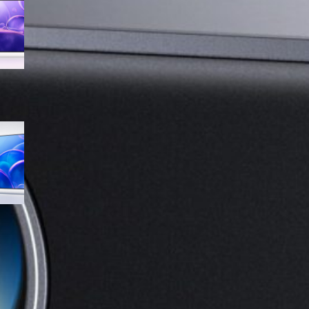
UE55U8090FUXZT, smart TV
sottile e luminosa in forte
sconto su Amazon
Samsung Crystal UHD 4K 55”
UE55U7000FUXZT, smart TV
2025 perfetta per il salotto a
prezzo ribassato