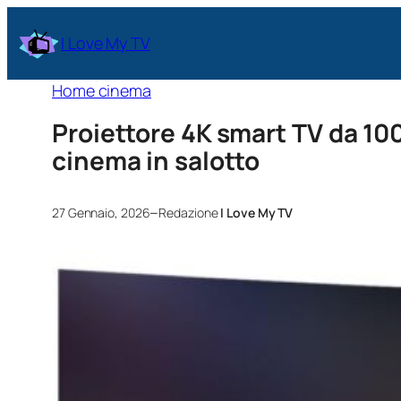
I Love My TV
Home cinema
Proiettore 4K smart TV da 1
cinema in salotto
–
27 Gennaio, 2026
Redazione
I Love My TV