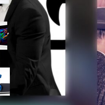
Samsung Smart TV 75″ Micro
RGB 4K MRE75R85HATXZT, il
maxischermo da salotto ora a
prezzo goloso su Amazon
Proiettore 4K AKIYO per home
theater da 300 pollici, il best
buy del momento su Amazon