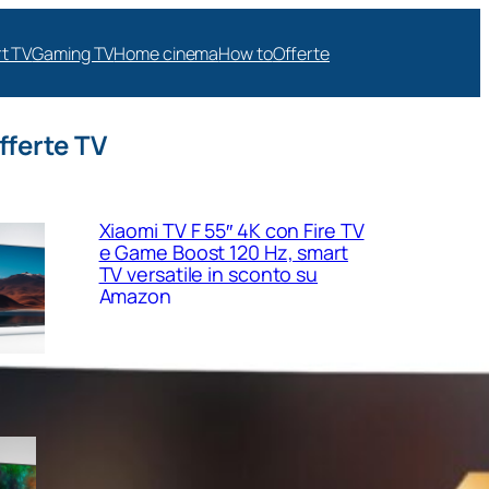
t TV
Gaming TV
Home cinema
How to
Offerte
fferte TV
Xiaomi TV F 55″ 4K con Fire TV
e Game Boost 120 Hz, smart
TV versatile in sconto su
Amazon
MEDION 40″ Full HD con VIDAA
e triplo tuner, la smart TV
compatta perfetta per