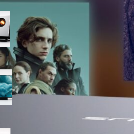
Valerion GameStreamer Plus 2,
proiettore 4K pensato per
gaming e cinema in salotto in
offerta su Amazon
Samsung QLED 4K Vision AI
55” QE55Q7F5AUXZT, la TV
con upscaling intelligente ora
in offerta
Samsung Crystal UHD 4K 55”