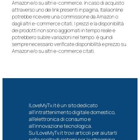
Amazon e/o su altri e-commerce. In caso di acquisto
attraverso uno dei link presenti in pagina, Italiaonline
potrebbe ricevere una commissione da Amazon o
dagli altri e-commerce citati. I prezzi e la disponibilità
dei prodotti non sono aggiornati in tempo reale e
potrebbero subire variazioni nel tempo: è quindi
sempre necessario verificate disponibilità e prezzo su
Amazon e/o su altri e-commerce citati.
ILoveMyTv.it è un sito dedicato
all’intrattenimento digitale domestico,
all’elettronica di consumo e
all’innovazione tecnologica.
Su ILoveMyTv.it trovi articoli per aiutarti
nella scelta di sistemi per lo streaming,