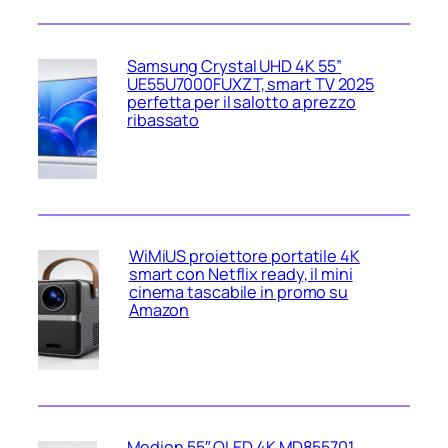
Samsung Crystal UHD 4K 55”
UE55U7000FUXZT, smart TV 2025
perfetta per il salotto a prezzo
ribassato
WiMiUS proiettore portatile 4K
smart con Netflix ready, il mini
cinema tascabile in promo su
Amazon
Medion 55″ QLED 4K MD855701,