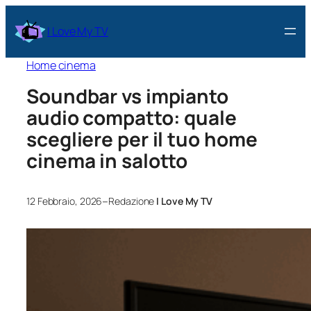
I Love My TV
Home cinema
Soundbar vs impianto
audio compatto: quale
scegliere per il tuo home
cinema in salotto
–
12 Febbraio, 2026
Redazione
I Love My TV