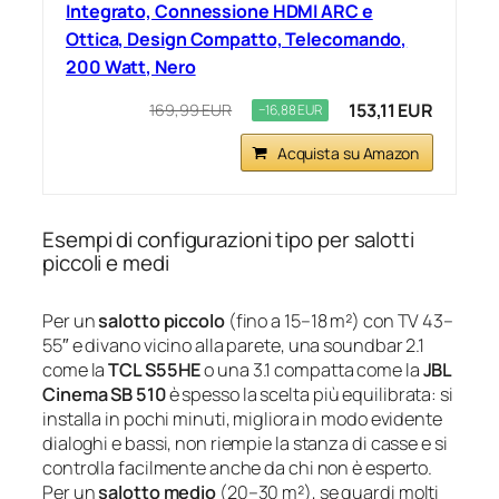
Integrato, Connessione HDMI ARC e
Ottica, Design Compatto, Telecomando,
200 Watt, Nero
153,11 EUR
169,99 EUR
−16,88 EUR
Acquista su Amazon
Esempi di configurazioni tipo per salotti
piccoli e medi
Per un
salotto piccolo
(fino a 15–18 m²) con TV 43–
55″ e divano vicino alla parete, una soundbar 2.1
come la
TCL S55HE
o una 3.1 compatta come la
JBL
Cinema SB 510
è spesso la scelta più equilibrata: si
installa in pochi minuti, migliora in modo evidente
dialoghi e bassi, non riempie la stanza di casse e si
controlla facilmente anche da chi non è esperto.
Per un
salotto medio
(20–30 m²), se guardi molti