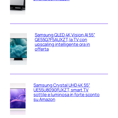
Samsung QLED 4K Vision AI 55”
QE55Q7F5AUXZT, la TV con
upscaling intelligente ora in
offerta
Samsung Crystal UHD 4K 55”
UE55U8090FUXZT, smart TV
sottile e luminosa in forte sconto
su Amazon