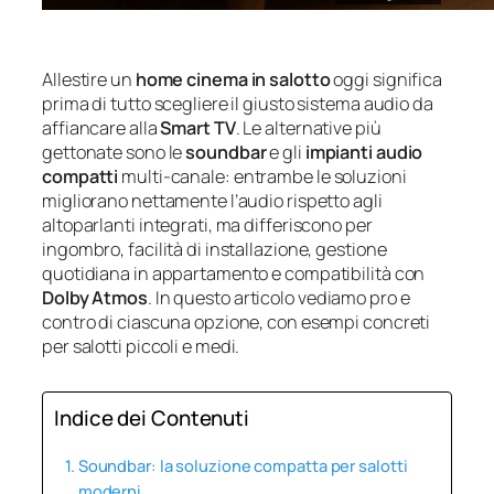
Allestire un
home cinema in salotto
oggi significa
prima di tutto scegliere il giusto sistema audio da
affiancare alla
Smart TV
. Le alternative più
gettonate sono le
soundbar
e gli
impianti audio
compatti
multi‑canale: entrambe le soluzioni
migliorano nettamente l’audio rispetto agli
altoparlanti integrati, ma differiscono per
ingombro, facilità di installazione, gestione
quotidiana in appartamento e compatibilità con
Dolby Atmos
. In questo articolo vediamo pro e
contro di ciascuna opzione, con esempi concreti
per salotti piccoli e medi.
Indice dei Contenuti
Soundbar: la soluzione compatta per salotti
moderni