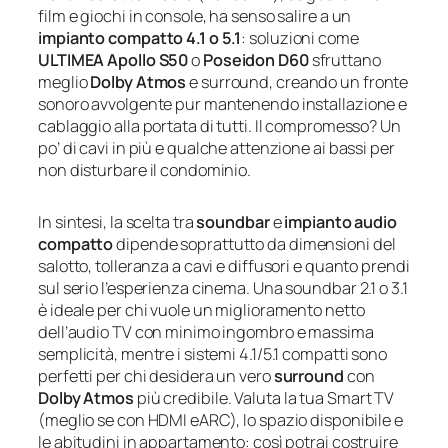
film e giochi in console, ha senso salire a un
impianto compatto 4.1 o 5.1
: soluzioni come
ULTIMEA Apollo S50
o
Poseidon D60
sfruttano
meglio
Dolby Atmos
e surround, creando un fronte
sonoro avvolgente pur mantenendo installazione e
cablaggio alla portata di tutti. Il compromesso? Un
po’ di cavi in più e qualche attenzione ai bassi per
non disturbare il condominio.
In sintesi, la scelta tra
soundbar
e
impianto audio
compatto
dipende soprattutto da dimensioni del
salotto, tolleranza a cavi e diffusori e quanto prendi
sul serio l’esperienza cinema. Una soundbar 2.1 o 3.1
è ideale per chi vuole un miglioramento netto
dell’audio TV con minimo ingombro e massima
semplicità, mentre i sistemi 4.1/5.1 compatti sono
perfetti per chi desidera un vero
surround
con
Dolby Atmos
più credibile. Valuta la tua Smart TV
(meglio se con HDMI eARC), lo spazio disponibile e
le abitudini in appartamento: così potrai costruire