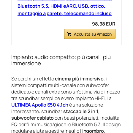
Bluetooth 5.3, HDMI eARC, USB, ottico,
montaggio a parete, telecomando incluso
98,98 EUR
Acquista su Amazon
Impianto audio compatto: più canali, più
immersione
Se cerchi un effetto
cinema più immersivo
, i
sistemi compatti multi‑canale con subwoofer
dedicato e canali extra sono un’ottima via di mezzo
tra soundbar semplice e vero impianto Hi‑Fi. La
ULTIMEA Apollo S50 4.1ch
è una soluzione
interessante: soundbar
staccabile 2 in 1
,
subwoofer cablato
con bassi potenziati, modalità
EQ per film/musica/giochi e Bluetooth 5.3. Il design
modulare aiuta a gestire meglio l’
ingombro
,