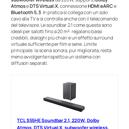
Atmos
e
DTS Virtual:X
, connessione
HDMI eARC
e
Bluetooth 5.3
. In pratica si collega con un solo
cavo alla TV e si controlla anche con il telecomando
del televisore. Le soundbar 2.1 come questa sono
ideali per salotti fino a 20 m²: regalano bassi
credibili, dialoghi più chiari e un effetto surround
virtuale sufficiente per film e serie. Limite
principale: la scena sonora, pur migliorata, resta
meno avvolgente rispetto a un sistema con
diffusori separati.
TCL S55HE Soundbar 2.1, 220W, Dolby
Atmos, DTS Virtual:X, subwoofer wireless,