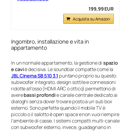
199,99 EUR
Acquista su Amazon
Ingombro, installazione e vita in
appartamento
In un normale appartamento, la gestione di
spazio
e cavi
è decisiva. Le soundbar compatte come la
JBL Cinema SB 510 3.1
puntano proprio su questo:
subwoofer integrato, design sottile e connessioni
ridotte all’osso (HDMI ARC o ottico) permettono di
avere
bassi profondi
e canale centrale dedicato ai
dialoghi senza dover trovare posto a un sub box
esterno. Sono perfette quando il mobile TV è
piccolo o il salotto è open space e non vuoi riempire
l’ambiente di casse. I sistemi compatti multi‑canale
con subwoofer esterno, invece, guadagnano in