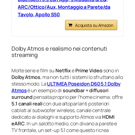
ARC/Ottico/Aux, Montaggio a Parete/da
Tavolo, Apollo S50
Acquista su Amazon
Dolby Atmos e realismo nei contenuti
streaming
Molte serie e film su
Netflix
e
Prime Video
sono in
Dolby Atmos
, ma non tutti i sistemi lo sfruttano allo
stesso modo. La
ULTIMEA Poseidon D60 5.1 Dolby
Atmos
è un esempio di
soundbar + diffusori
surround
pensata proprio per l’home cinema: offre
5.1 canali reali
con due altoparlanti posteriori
cablati al subwoofer wireless, canale centrale
dedicato ai dialoghi e supporto Atmos via
HDMI
eARC
. In un salotto medio, con divano a parete e
TV frontale, un set‑up 5.1 come questo ricrea