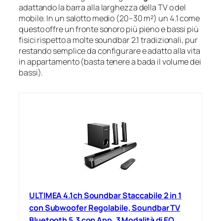
adattando la barra alla larghezza della TV o del
mobile. In un salotto medio (20–30 m²) un 4.1 come
questo offre un fronte sonoro più pieno e bassi più
fisici rispetto a molte soundbar 2.1 tradizionali, pur
restando semplice da configurare e adatto alla vita
in appartamento (basta tenere a bada il volume dei
bassi).
ULTIMEA 4.1ch Soundbar Staccabile 2 in 1
con Subwoofer Regolabile, Soundbar TV
Bluetooth 5.3 con App, 3 Modalità di EQ,