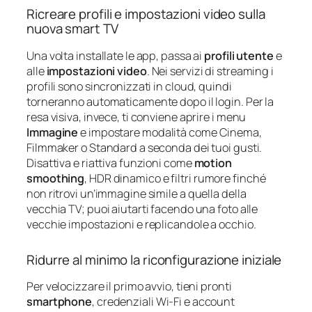
Ricreare profili e impostazioni video sulla
nuova smart TV
Una volta installate le app, passa ai
profili utente
e
alle
impostazioni video
. Nei servizi di streaming i
profili sono sincronizzati in cloud, quindi
torneranno automaticamente dopo il login. Per la
resa visiva, invece, ti conviene aprire i menu
Immagine
e impostare modalità come Cinema,
Filmmaker o Standard a seconda dei tuoi gusti.
Disattiva e riattiva funzioni come
motion
smoothing
, HDR dinamico e filtri rumore finché
non ritrovi un’immagine simile a quella della
vecchia TV; puoi aiutarti facendo una foto alle
vecchie impostazioni e replicandole a occhio.
Ridurre al minimo la riconfigurazione iniziale
Per velocizzare il primo avvio, tieni pronti
smartphone
, credenziali Wi‑Fi e account