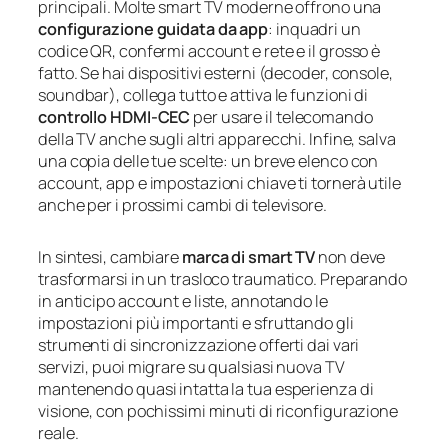
principali. Molte smart TV moderne offrono una
configurazione guidata da app
: inquadri un
codice QR, confermi account e rete e il grosso è
fatto. Se hai dispositivi esterni (decoder, console,
soundbar), collega tutto e attiva le funzioni di
controllo HDMI-CEC
per usare il telecomando
della TV anche sugli altri apparecchi. Infine, salva
una copia delle tue scelte: un breve elenco con
account, app e impostazioni chiave ti tornerà utile
anche per i prossimi cambi di televisore.
In sintesi, cambiare
marca di smart TV
non deve
trasformarsi in un trasloco traumatico. Preparando
in anticipo account e liste, annotando le
impostazioni più importanti e sfruttando gli
strumenti di sincronizzazione offerti dai vari
servizi, puoi migrare su qualsiasi nuova TV
mantenendo quasi intatta la tua esperienza di
visione, con pochissimi minuti di riconfigurazione
reale.