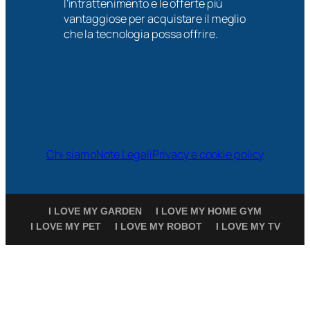
l’intrattenimento e le offerte più
vantaggiose per acquistare il meglio
che la tecnologia possa offrire.
Chi siamo
Note Legali
Privacy e cookie policy
I LOVE MY GARDEN
I LOVE MY HOME GYM
I LOVE MY PET
I LOVE MY ROBOT
I LOVE MY TV