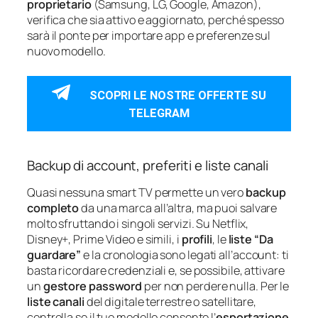
proprietario
(Samsung, LG, Google, Amazon),
verifica che sia attivo e aggiornato, perché spesso
sarà il ponte per importare app e preferenze sul
nuovo modello.
SCOPRI LE NOSTRE OFFERTE SU
TELEGRAM
Backup di account, preferiti e liste canali
Quasi nessuna smart TV permette un vero
backup
completo
da una marca all’altra, ma puoi salvare
molto sfruttando i singoli servizi. Su Netflix,
Disney+, Prime Video e simili, i
profili
, le
liste “Da
guardare”
e la cronologia sono legati all’account: ti
basta ricordare credenziali e, se possibile, attivare
un
gestore password
per non perdere nulla. Per le
liste canali
del digitale terrestre o satellitare,
controlla se il tuo modello consente l’
esportazione