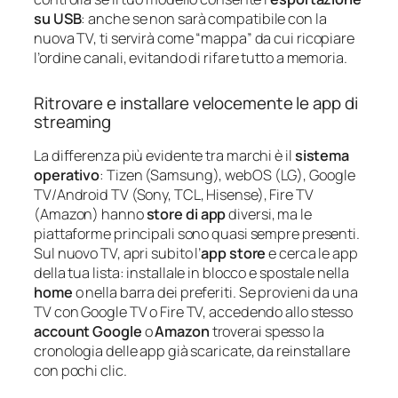
su USB
: anche se non sarà compatibile con la
nuova TV, ti servirà come “mappa” da cui ricopiare
l’ordine canali, evitando di rifare tutto a memoria.
Ritrovare e installare velocemente le app di
streaming
La differenza più evidente tra marchi è il
sistema
operativo
: Tizen (Samsung), webOS (LG), Google
TV/Android TV (Sony, TCL, Hisense), Fire TV
(Amazon) hanno
store di app
diversi, ma le
piattaforme principali sono quasi sempre presenti.
Sul nuovo TV, apri subito l’
app store
e cerca le app
della tua lista: installale in blocco e spostale nella
home
o nella barra dei preferiti. Se provieni da una
TV con Google TV o Fire TV, accedendo allo stesso
account Google
o
Amazon
troverai spesso la
cronologia delle app già scaricate, da reinstallare
con pochi clic.