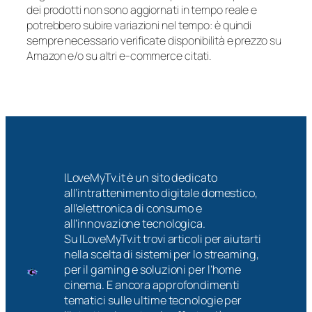
dei prodotti non sono aggiornati in tempo reale e
potrebbero subire variazioni nel tempo: è quindi
sempre necessario verificate disponibilità e prezzo su
Amazon e/o su altri e-commerce citati.
ILoveMyTv.it è un sito dedicato
all’intrattenimento digitale domestico,
all’elettronica di consumo e
all’innovazione tecnologica.
Su ILoveMyTv.it trovi articoli per aiutarti
nella scelta di sistemi per lo streaming,
per il gaming e soluzioni per l’home
cinema. E ancora approfondimenti
tematici sulle ultime tecnologie per