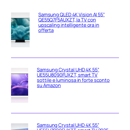
Samsung QLED 4K Vision AI 55”
QE55Q7F5AUXZT, la TV con
upscaling intelligente ora in
offerta
Samsung Crystal UHD 4K 55”
UE55U8090FUXZT, smart TV
sottile e luminosa in forte sconto
su Amazon
Samsung Crystal UHD 4K 55”