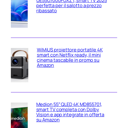
UE55U7000FUXZT, smart TV 2025
perfetta per il salotto a prezzo
ribassato
WiMiUS proiettore portatile 4K
smart con Netflix ready, il mini
cinema tascabile in promo su
Amazon
Medion 55″ QLED 4K MD855701,
smart TV completa con Dolby
Vision e app integrate in offerta
su Amazon