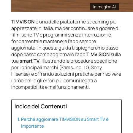
Immagine AI
TIMVISION
è una delle piattaforme streaming più
apprezzate in Italia, ma per continuare a godere di
film, serie TV e programmi senza interruzioni è
fondamentale mantenere l’app sempre
aggiornata. In questa guida ti spiegheremo passo
dopo passo come aggiornare l’app
TIMVISION
sulla
tua
smart TV
, illustrando le procedure specifiche
per i principali marchi (Samsung, LG, Sony,
Hisense) e offrendo soluzioni pratiche per risolvere
i problemi e gli errori più comuni legati a
incompatibilità e malfunzionamenti.
Indice dei Contenuti
Perché aggiornare TIMVISION su Smart TV è
importante