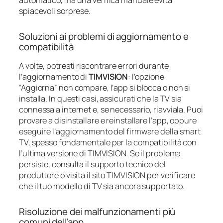
automatico, ma una verifica manuale evita
spiacevoli sorprese.
Soluzioni ai problemi di aggiornamento e
compatibilità
A volte, potresti riscontrare errori durante
l’aggiornamento di
TIMVISION
: l’opzione
“Aggiorna” non compare, l’app si blocca o non si
installa. In questi casi, assicurati che la TV sia
connessa a internet e, se necessario, riavviala. Puoi
provare a disinstallare e reinstallare l’app, oppure
eseguire l’aggiornamento del firmware della smart
TV, spesso fondamentale per la compatibilità con
l’ultima versione di TIMVISION. Se il problema
persiste, consulta il supporto tecnico del
produttore o visita il sito TIMVISION per verificare
che il tuo modello di TV sia ancora supportato.
Risoluzione dei malfunzionamenti più
comuni dell’app