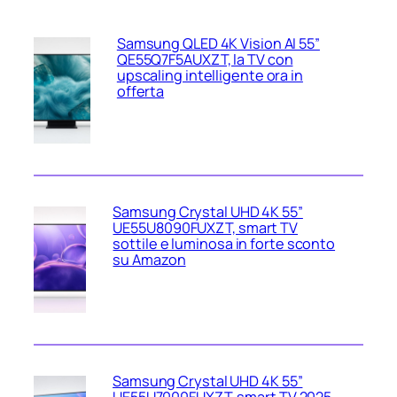
Samsung QLED 4K Vision AI 55”
QE55Q7F5AUXZT, la TV con
upscaling intelligente ora in
offerta
Samsung Crystal UHD 4K 55”
UE55U8090FUXZT, smart TV
sottile e luminosa in forte sconto
su Amazon
Samsung Crystal UHD 4K 55”