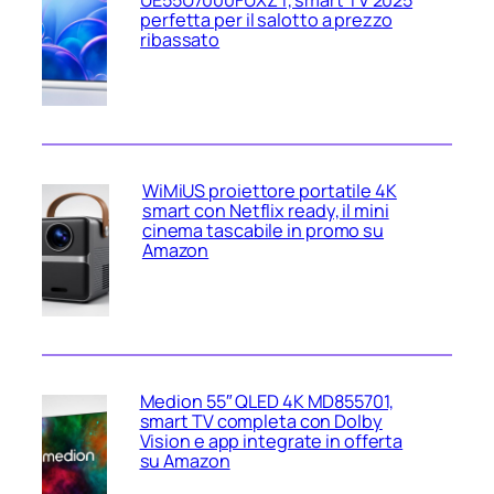
UE55U7000FUXZT, smart TV 2025
perfetta per il salotto a prezzo
ribassato
WiMiUS proiettore portatile 4K
smart con Netflix ready, il mini
cinema tascabile in promo su
Amazon
Medion 55″ QLED 4K MD855701,
smart TV completa con Dolby
Vision e app integrate in offerta
su Amazon