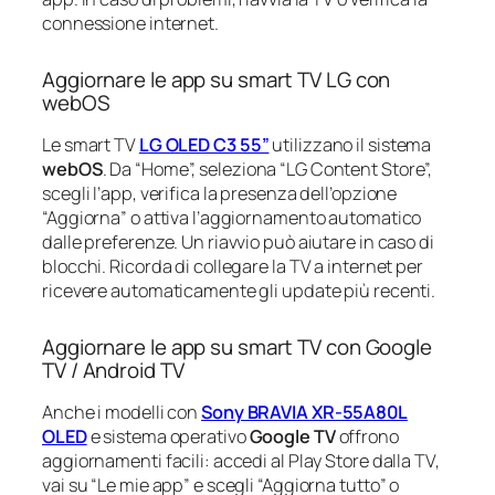
connessione internet.
Aggiornare le app su smart TV LG con
webOS
Le smart TV
LG OLED C3 55”
utilizzano il sistema
webOS
. Da “Home”, seleziona “LG Content Store”,
scegli l’app, verifica la presenza dell’opzione
“Aggiorna” o attiva l’aggiornamento automatico
dalle preferenze. Un riavvio può aiutare in caso di
blocchi. Ricorda di collegare la TV a internet per
ricevere automaticamente gli update più recenti.
Aggiornare le app su smart TV con Google
TV / Android TV
Anche i modelli con
Sony BRAVIA XR-55A80L
OLED
e sistema operativo
Google TV
offrono
aggiornamenti facili: accedi al Play Store dalla TV,
vai su “Le mie app” e scegli “Aggiorna tutto” o