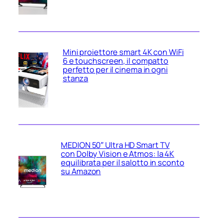
Mini proiettore smart 4K con WiFi
6 e touchscreen, il compatto
perfetto per il cinema in ogni
stanza
MEDION 50″ Ultra HD Smart TV
con Dolby Vision e Atmos: la 4K
equilibrata per il salotto in sconto
su Amazon