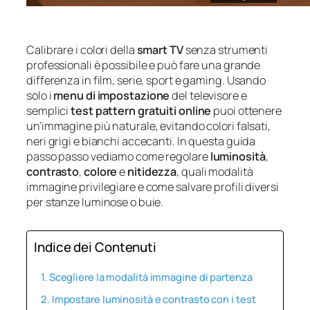
Calibrare i colori della
smart TV
senza strumenti
professionali è possibile e può fare una grande
differenza in film, serie, sport e gaming. Usando
solo i
menu di impostazione
del televisore e
semplici
test pattern gratuiti online
puoi ottenere
un’immagine più naturale, evitando colori falsati,
neri grigi e bianchi accecanti. In questa guida
passo passo vediamo come regolare
luminosità
,
contrasto
,
colore
e
nitidezza
, quali modalità
immagine privilegiare e come salvare profili diversi
per stanze luminose o buie.
Indice dei Contenuti
Scegliere la modalità immagine di partenza
Impostare luminosità e contrasto con i test