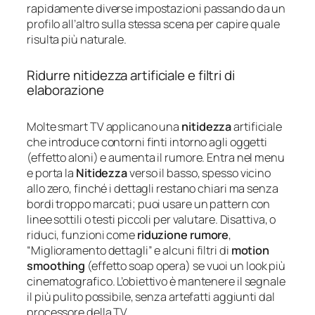
rapidamente diverse impostazioni passando da un
profilo all’altro sulla stessa scena per capire quale
risulta più naturale.
Ridurre nitidezza artificiale e filtri di
elaborazione
Molte smart TV applicano una
nitidezza
artificiale
che introduce contorni finti intorno agli oggetti
(effetto aloni) e aumenta il rumore. Entra nel menu
e porta la
Nitidezza
verso il basso, spesso vicino
allo zero, finché i dettagli restano chiari ma senza
bordi troppo marcati; puoi usare un pattern con
linee sottili o testi piccoli per valutare. Disattiva, o
riduci, funzioni come
riduzione rumore
,
“Miglioramento dettagli” e alcuni filtri di
motion
smoothing
(effetto soap opera) se vuoi un look più
cinematografico. L’obiettivo è mantenere il segnale
il più pulito possibile, senza artefatti aggiunti dal
processore della TV.