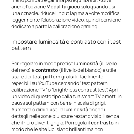
anche l’opzione
Modalità gioco
solo quando usi
una console: riduce l’input lag ma a volte modifica
leggermente l’elaborazione video, quindi conviene
dedicare a parte la calibrazione gaming.
Impostare luminosità e contrasto con i test
pattern
Per regolare in modo preciso
luminosità
(il livello
del nero) e
contrasto
(il livello del bianco) è utile
usare dei
test pattern
gratuiti, facilmente
reperibili su YouTube cercando “test pattern
calibrazione TV” o “brightness contrast test”. Apri
un video di questo tipo dalla tua smart TV e metti in
pausa sul pattern con barre in scala di grigi.
Aumenta o diminuisci la
luminosità
finché i
dettagli nelle zone più scure restano visibili senza
che il nero diventi grigio. Poi regola il
contrasto
in
modo che le alte luci siano brillanti ma non