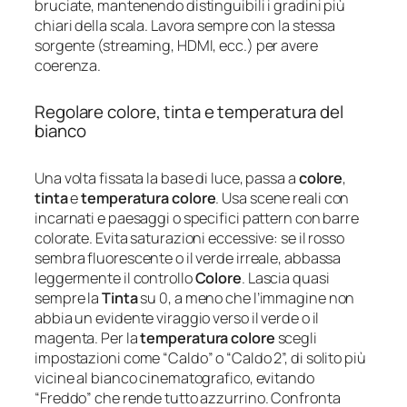
bruciate, mantenendo distinguibili i gradini più
chiari della scala. Lavora sempre con la stessa
sorgente (streaming, HDMI, ecc.) per avere
coerenza.
Regolare colore, tinta e temperatura del
bianco
Una volta fissata la base di luce, passa a
colore
,
tinta
e
temperatura colore
. Usa scene reali con
incarnati e paesaggi o specifici pattern con barre
colorate. Evita saturazioni eccessive: se il rosso
sembra fluorescente o il verde irreale, abbassa
leggermente il controllo
Colore
. Lascia quasi
sempre la
Tinta
su 0, a meno che l’immagine non
abbia un evidente viraggio verso il verde o il
magenta. Per la
temperatura colore
scegli
impostazioni come “Caldo” o “Caldo 2”, di solito più
vicine al bianco cinematografico, evitando
“Freddo” che rende tutto azzurrino. Confronta