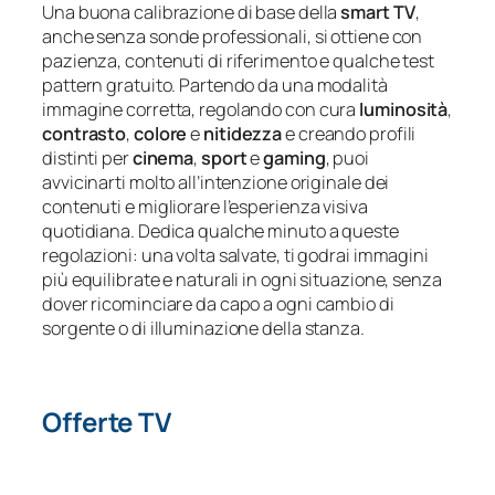
Una buona calibrazione di base della
smart TV
,
anche senza sonde professionali, si ottiene con
pazienza, contenuti di riferimento e qualche test
pattern gratuito. Partendo da una modalità
immagine corretta, regolando con cura
luminosità
,
contrasto
,
colore
e
nitidezza
e creando profili
distinti per
cinema
,
sport
e
gaming
, puoi
avvicinarti molto all’intenzione originale dei
contenuti e migliorare l’esperienza visiva
quotidiana. Dedica qualche minuto a queste
regolazioni: una volta salvate, ti godrai immagini
più equilibrate e naturali in ogni situazione, senza
dover ricominciare da capo a ogni cambio di
sorgente o di illuminazione della stanza.
Offerte TV