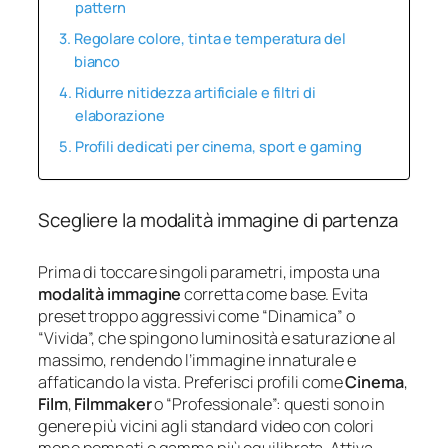
pattern
Regolare colore, tinta e temperatura del
bianco
Ridurre nitidezza artificiale e filtri di
elaborazione
Profili dedicati per cinema, sport e gaming
Scegliere la modalità immagine di partenza
Prima di toccare singoli parametri, imposta una
modalità immagine
corretta come base. Evita
preset troppo aggressivi come “Dinamica” o
“Vivida”, che spingono luminosità e saturazione al
massimo, rendendo l’immagine innaturale e
affaticando la vista. Preferisci profili come
Cinema
,
Film
,
Filmmaker
o “Professionale”: questi sono in
genere più vicini agli standard video con colori
meno pompati e gamma più equilibrata. Attiva