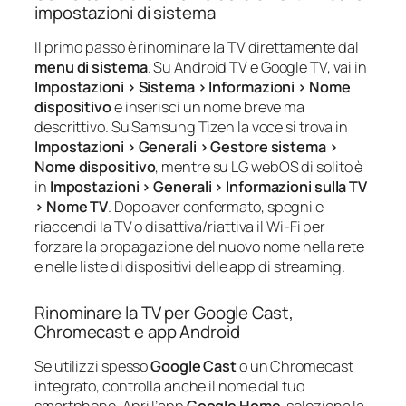
impostazioni di sistema
Il primo passo è rinominare la TV direttamente dal
menu di sistema
. Su Android TV e Google TV, vai in
Impostazioni > Sistema > Informazioni > Nome
dispositivo
e inserisci un nome breve ma
descrittivo. Su Samsung Tizen la voce si trova in
Impostazioni > Generali > Gestore sistema >
Nome dispositivo
, mentre su LG webOS di solito è
in
Impostazioni > Generali > Informazioni sulla TV
> Nome TV
. Dopo aver confermato, spegni e
riaccendi la TV o disattiva/riattiva il Wi‑Fi per
forzare la propagazione del nuovo nome nella rete
e nelle liste di dispositivi delle app di streaming.
Rinominare la TV per Google Cast,
Chromecast e app Android
Se utilizzi spesso
Google Cast
o un Chromecast
integrato, controlla anche il nome dal tuo