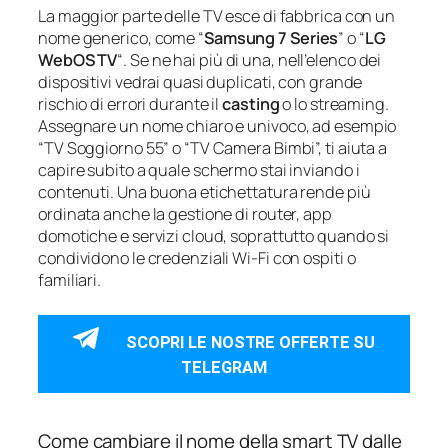
La maggior parte delle TV esce di fabbrica con un
nome generico, come “
Samsung 7 Series
” o “
LG
WebOS TV
“. Se ne hai più di una, nell’elenco dei
dispositivi vedrai quasi duplicati, con grande
rischio di errori durante il
casting
o lo streaming.
Assegnare un nome chiaro e univoco, ad esempio
“TV Soggiorno 55” o “TV Camera Bimbi”, ti aiuta a
capire subito a quale schermo stai inviando i
contenuti. Una buona etichettatura rende più
ordinata anche la gestione di router, app
domotiche e servizi cloud, soprattutto quando si
condividono le credenziali Wi‑Fi con ospiti o
familiari.
SCOPRI LE NOSTRE OFFERTE SU
TELEGRAM
Come cambiare il nome della smart TV dalle