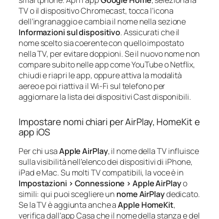
smartphone. Apri l’app
Google Home
, seleziona la
TV o il dispositivo Chromecast, tocca l’icona
dell’ingranaggio e cambia il nome nella sezione
Informazioni sul dispositivo
. Assicurati che il
nome scelto sia coerente con quello impostato
nella TV, per evitare doppioni. Se il nuovo nome non
compare subito nelle app come YouTube o Netflix,
chiudi e riapri le app, oppure attiva la modalità
aereo e poi riattiva il Wi‑Fi sul telefono per
aggiornare la lista dei dispositivi Cast disponibili.
Impostare nomi chiari per AirPlay, HomeKit e
app iOS
Per chi usa
Apple AirPlay
, il nome della TV influisce
sulla visibilità nell’elenco dei dispositivi di iPhone,
iPad e Mac. Su molti TV compatibili, la voce è in
Impostazioni > Connessione > Apple AirPlay
o
simili: qui puoi scegliere un
nome AirPlay
dedicato.
Se la TV è aggiunta anche a
Apple HomeKit
,
verifica dall’app Casa che il nome della stanza e del