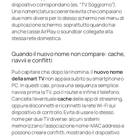
dispositivo corrispondano (es. “TV Soggiorno”).
Una nomenclatura coerente evita che compaiano
due nomi diversi per lo stesso schermo nei menu di
duplicazione schermo, soprattutto quando hai
anche casse AirPlay o soundbar collegate alla
stessa rete domestica.
Quando il nuovo nome non compare: cache,
riavvii e conflitti
Può capitare che, dopo la rinomina, il
nuovo nome
della smart TV
non appaia subito su smartphone o
PC. In questi casi, prova una sequenza semplice:
riavvia prima la TV, poi il router e infine il telefono.
Cancella l’eventuale
cache
delle app di streaming,
oppure disconnetti e riconnetti la rete Wi‑Fi sul
dispositivo di controllo. Evita di usare lo stesso
nome per due TV diverse: alcuni sistemi
memorizzano l’associazione nome‑MAC address e
possono creare conflitti, mostrando il dispositivo