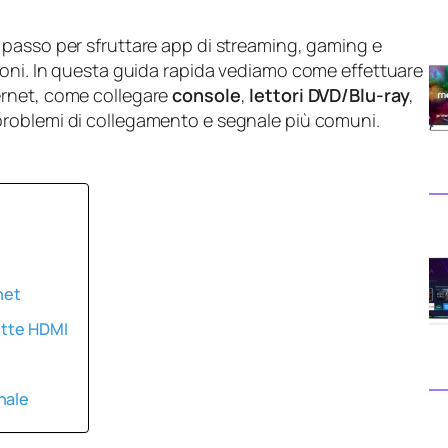
o passo per sfruttare app di streaming, gaming e
ioni. In questa guida rapida vediamo come effettuare
rnet, come collegare
console
,
lettori DVD/Blu‑ray
,
i problemi di collegamento e segnale più comuni.
net
ette HDMI
nale