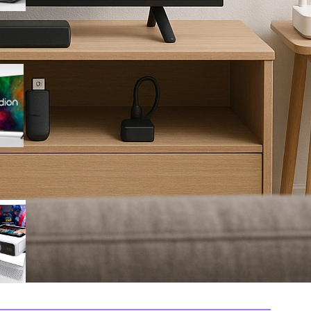
Medion 55″ QLED 4K
MD855701, smart TV completa
con Dolby Vision e app
integrate in offerta su Amazon
Mini proiettore smart 4K con
WiFi 6 e touchscreen, il
compatto perfetto per il
cinema in ogni stanza