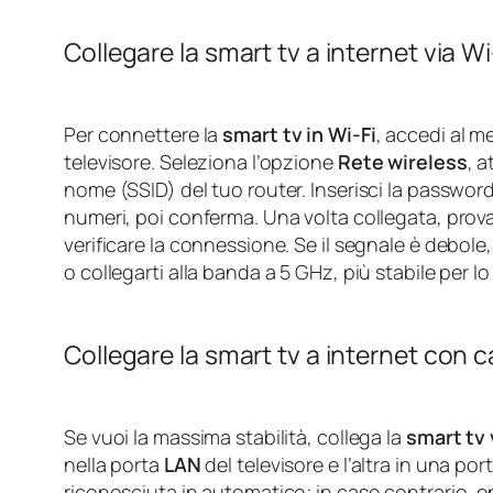
Collegare la smart tv a internet via Wi
Per connettere la
smart tv in Wi‑Fi
, accedi al m
televisore. Seleziona l’opzione
Rete wireless
, a
nome (SSID) del tuo router. Inserisci la passwo
numeri, poi conferma. Una volta collegata, prov
verificare la connessione. Se il segnale è debole,
o collegarti alla banda a 5 GHz, più stabile per l
Collegare la smart tv a internet con 
Se vuoi la massima stabilità, collega la
smart tv 
nella porta
LAN
del televisore e l’altra in una po
riconosciuta in automatico; in caso contrario, en