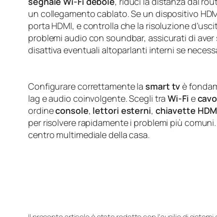
segnale Wi‑Fi debole
, riduci la distanza dal ro
un collegamento cablato. Se un dispositivo HDMI 
porta HDMI, e controlla che la risoluzione d’usci
problemi audio con soundbar, assicurati di aver 
disattiva eventuali altoparlanti interni se necess
Configurare correttamente la
smart tv
è fondame
lag e audio coinvolgente. Scegli tra
Wi‑Fi
e
cavo
ordine
console
,
lettori esterni
,
chiavette HDM
per risolvere rapidamente i problemi più comuni.
centro multimediale della casa.
Il presente articolo è stato redatto con l’ausilio di sistem