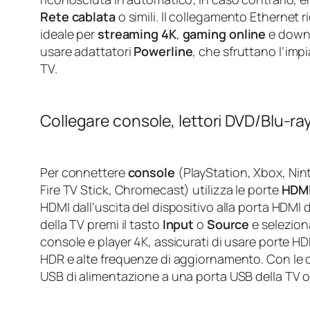
Rete cablata
o simili. Il collegamento Ethernet 
ideale per
streaming 4K
,
gaming online
e downl
usare adattatori
Powerline
, che sfruttano l’impi
TV.
Collegare console, lettori DVD/Blu‑ra
Per connettere
console
(PlayStation, Xbox, Ni
Fire TV Stick, Chromecast) utilizza le porte
HDM
HDMI dall’uscita del dispositivo alla porta HDMI
della TV premi il tasto
Input
o
Source
e selezion
console e player 4K, assicurati di usare porte H
HDR e alte frequenze di aggiornamento. Con le ch
USB di alimentazione a una porta USB della TV o