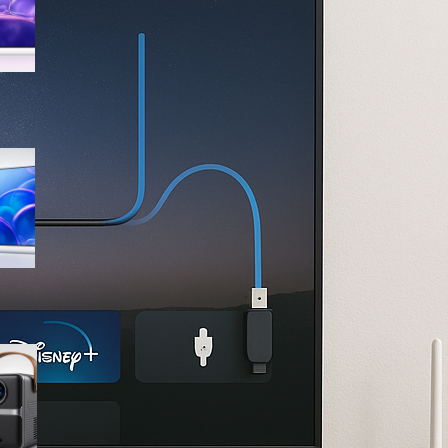
sconto su Amazon
Samsung Crystal UHD 4K 55”
UE55U7000FUXZT, smart TV
2025 perfetta per il salotto a
prezzo ribassato
WiMiUS proiettore portatile 4K
smart con Netflix ready, il mini
cinema tascabile in promo su
Amazon