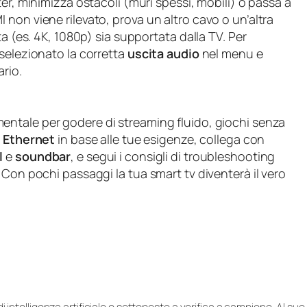
uter, minimizza ostacoli (muri spessi, mobili) o passa a
non viene rilevato, prova un altro cavo o un’altra
ta (es. 4K, 1080p) sia supportata dalla TV. Per
selezionato la corretta
uscita audio
nel menu e
ario.
ntale per godere di streaming fluido, giochi senza
 Ethernet
in base alle tue esigenze, collega con
I
e
soundbar
, e segui i consigli di troubleshooting
 Con pochi passaggi la tua smart tv diventerà il vero
i di intelligenza artificiale e sottoposto a verifica a campione. Al 