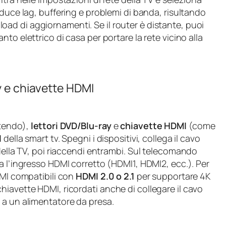
riduce lag, buffering e problemi di banda, risultando
oad di aggiornamenti. Se il router è distante, puoi
anto elettrico di casa per portare la rete vicino alla
y e chiavette HDMI
ntendo),
lettori DVD/Blu‑ray
e
chiavette HDMI
(come
I
della smart tv. Spegni i dispositivi, collega il cavo
 della TV, poi riaccendi entrambi. Sul telecomando
a l’ingresso HDMI corretto (HDMI1, HDMI2, ecc.). Per
DMI compatibili con
HDMI 2.0 o 2.1
per supportare 4K
iavette HDMI, ricordati anche di collegare il cavo
 a un alimentatore da presa.