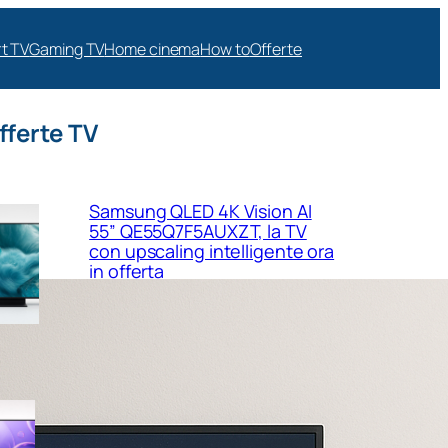
t TV
Gaming TV
Home cinema
How to
Offerte
fferte TV
Samsung QLED 4K Vision AI
55” QE55Q7F5AUXZT, la TV
con upscaling intelligente ora
in offerta
Samsung Crystal UHD 4K 55”
UE55U8090FUXZT, smart TV
sottile e luminosa in forte