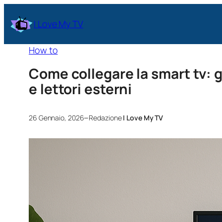
I Love My TV
How to
Come collegare la smart tv: g
e lettori esterni
–
26 Gennaio, 2026
Redazione
I Love My TV