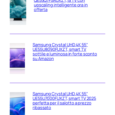
QE55Q7F5AUXZT, la TV con
upscaling intelligente ora in
offerta
Samsung Crystal UHD 4K 55”
UE55U8090FUXZT, smart TV
sottile e luminosa in forte sconto
su Amazon
Samsung Crystal UHD 4K 55”
UE55U7000FUXZT, smart TV 2025
perfetta per il salotto a prezzo
ribassato