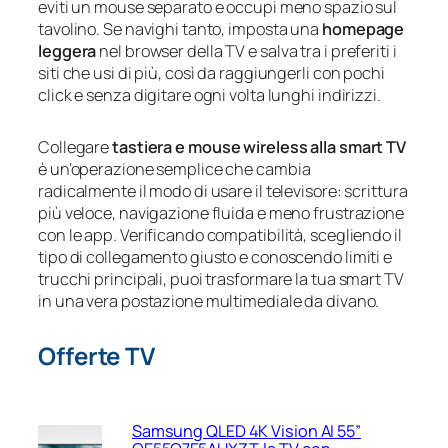
eviti un mouse separato e occupi meno spazio sul
tavolino. Se navighi tanto, imposta una
homepage
leggera
nel browser della TV e salva tra i preferiti i
siti che usi di più, così da raggiungerli con pochi
click e senza digitare ogni volta lunghi indirizzi.
Collegare
tastiera e mouse wireless alla smart TV
è un’operazione semplice che cambia
radicalmente il modo di usare il televisore: scrittura
più veloce, navigazione fluida e meno frustrazione
con le app. Verificando compatibilità, scegliendo il
tipo di collegamento giusto e conoscendo limiti e
trucchi principali, puoi trasformare la tua smart TV
in una vera postazione multimediale da divano.
Offerte TV
Samsung QLED 4K Vision AI 55”