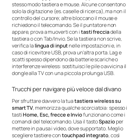
stesso modo tastiera e mouse. Alcune consentono
solo la digitazione (es. caselle di ricerca), ma non il
controllo del cursore; altre bloccano il mouse e
richiedono il telecomando. Se il puntatore non
appare, prova a muoverti con i
tasti freccia
della
tastiera o con Tab/Invio. Se la tastiera non scrive,
verifica la
lingua di input
nelle impostazioni e, in
caso di ricevitore USB, prova un’altra porta. Lag e
scatti spesso dipendono da batterie scariche o
interferenze wireless: sostituisci le pile o avvicina il
dongle alla TV con una piccola prolunga USB.
Trucchi per navigare più veloce dal divano
Per sfruttare davvero la tua
tastiera wireless su
smart TV
, memorizza qualche scorciatoia: spesso i
tasti
Home, Esc, frecce e Invio
funzionano come i
comandi del telecomando. Usa il tasto
Spazio
per
mettere in pausa i video, dove supportato. Meglio
scegliere tastiere con
touchpad integrato
, così