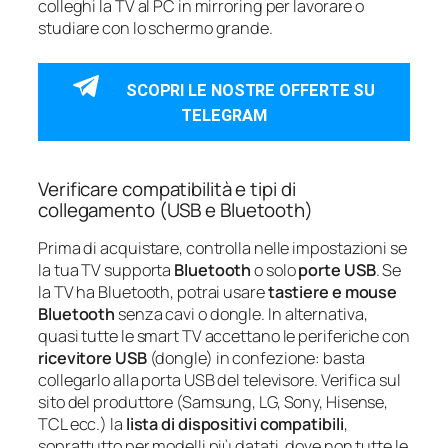
colleghi la TV al PC in mirroring per lavorare o
studiare con lo schermo grande.
SCOPRI LE NOSTRE OFFERTE SU
TELEGRAM
Verificare compatibilità e tipi di
collegamento (USB e Bluetooth)
Prima di acquistare, controlla nelle impostazioni se
la tua TV supporta
Bluetooth
o solo
porte USB
. Se
la TV ha Bluetooth, potrai usare
tastiere e mouse
Bluetooth
senza cavi o dongle. In alternativa,
quasi tutte le smart TV accettano le periferiche con
ricevitore USB
(dongle) in confezione: basta
collegarlo alla porta USB del televisore. Verifica sul
sito del produttore (Samsung, LG, Sony, Hisense,
TCL ecc.) la
lista di dispositivi compatibili
,
soprattutto per modelli più datati, dove non tutte le