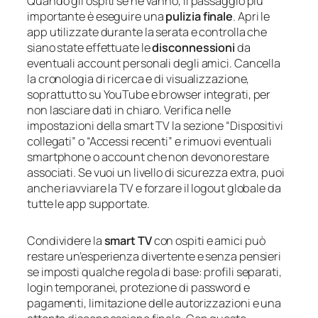
Quando gli ospiti se ne vanno, il passaggio più
importante è eseguire una
pulizia finale
. Apri le
app utilizzate durante la serata e controlla che
siano state effettuate le
disconnessioni
da
eventuali account personali degli amici. Cancella
la cronologia di ricerca e di visualizzazione,
soprattutto su YouTube e browser integrati, per
non lasciare dati in chiaro. Verifica nelle
impostazioni della smart TV la sezione “Dispositivi
collegati” o “Accessi recenti” e rimuovi eventuali
smartphone o account che non devono restare
associati. Se vuoi un livello di sicurezza extra, puoi
anche riavviare la TV e forzare il logout globale da
tutte le app supportate.
Condividere la
smart TV
con ospiti e amici può
restare un’esperienza divertente e senza pensieri
se imposti qualche regola di base: profili separati,
login temporanei, protezione di password e
pagamenti, limitazione delle autorizzazioni e una