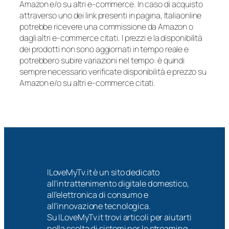
Amazon e/o su altri e-commerce. In caso di acquisto
attraverso uno dei link presenti in pagina, Italiaonline
potrebbe ricevere una commissione da Amazon o
dagli altri e-commerce citati. I prezzi e la disponibilità
dei prodotti non sono aggiornati in tempo reale e
potrebbero subire variazioni nel tempo: è quindi
sempre necessario verificate disponibilità e prezzo su
Amazon e/o su altri e-commerce citati.
ILoveMyTv.it è un sito dedicato
all’intrattenimento digitale domestico,
all’elettronica di consumo e
all’innovazione tecnologica.
Su ILoveMyTv.it trovi articoli per aiutarti
nella scelta di sistemi per lo streaming,