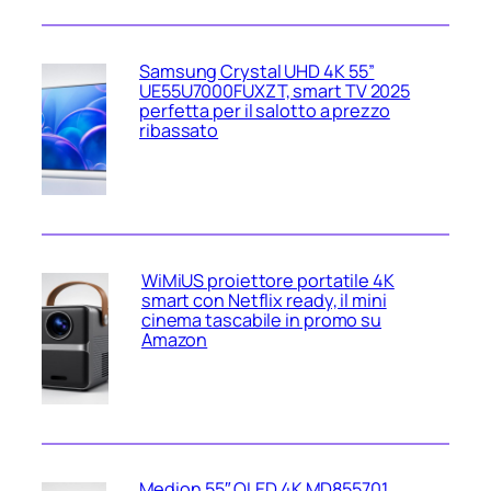
Samsung Crystal UHD 4K 55”
UE55U7000FUXZT, smart TV 2025
perfetta per il salotto a prezzo
ribassato
WiMiUS proiettore portatile 4K
smart con Netflix ready, il mini
cinema tascabile in promo su
Amazon
Medion 55″ QLED 4K MD855701,