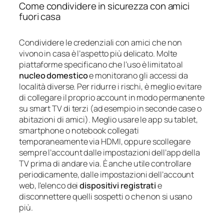
Come condividere in sicurezza con amici
fuori casa
Condividere le credenziali con amici che non
vivono in casa è l’aspetto più delicato. Molte
piattaforme specificano che l’uso è limitato al
nucleo domestico
e monitorano gli accessi da
località diverse. Per ridurre i rischi, è meglio evitare
di collegare il proprio account in modo permanente
su smart TV di terzi (ad esempio in seconde case o
abitazioni di amici). Meglio usare le app su tablet,
smartphone o notebook collegati
temporaneamente via HDMI, oppure scollegare
sempre l’account dalle impostazioni dell’app della
TV prima di andare via. È anche utile controllare
periodicamente, dalle impostazioni dell’account
web, l’elenco dei
dispositivi registrati
e
disconnettere quelli sospetti o che non si usano
più.