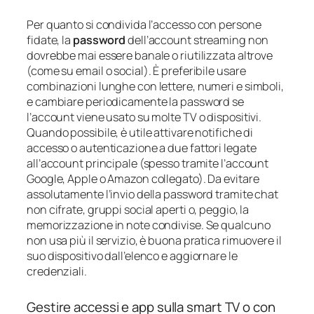
Per quanto si condivida l’accesso con persone
fidate, la
password
dell’account streaming non
dovrebbe mai essere banale o riutilizzata altrove
(come su email o social). È preferibile usare
combinazioni lunghe con lettere, numeri e simboli,
e cambiare periodicamente la password se
l’account viene usato su molte TV o dispositivi.
Quando possibile, è utile attivare notifiche di
accesso o autenticazione a due fattori legate
all’account principale (spesso tramite l’account
Google, Apple o Amazon collegato). Da evitare
assolutamente l’invio della password tramite chat
non cifrate, gruppi social aperti o, peggio, la
memorizzazione in note condivise. Se qualcuno
non usa più il servizio, è buona pratica rimuovere il
suo dispositivo dall’elenco e aggiornare le
credenziali.
Gestire accessi e app sulla smart TV o con