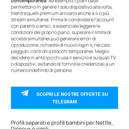
contemporanea
. Ad esempio, i piani base
permettono in genere 1 solo dispositivo alla volta,
mentre quelli premium arrivano anche a 4 o più
stream simultanei. Prima di condividere l’account
con parenti o amici, è essenziale leggere le
condizioni del proprio piano: superare il limite di
accessi simultanei può generare errori di
riproduzione, richieste di nuovo login o, nei casi
peggiori, controlli e blocchi temporanei. Meglio
decidere in anticipo chi usa il servizio e su quali TV
o dispositivi, evitando di fornire le credenziali a un
numero indefinito di persone.
SCOPRI LE NOSTRE OFFERTE SU
TELEGRAM
Profili separati e profili bambini per Netflix,
Disney+ e simili