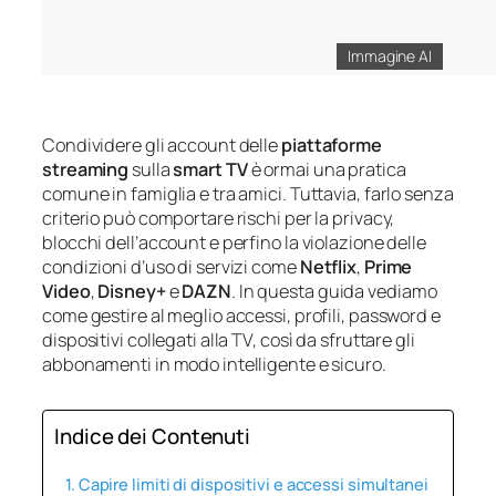
Immagine AI
Condividere gli account delle
piattaforme
streaming
sulla
smart TV
è ormai una pratica
comune in famiglia e tra amici. Tuttavia, farlo senza
criterio può comportare rischi per la privacy,
blocchi dell’account e perfino la violazione delle
condizioni d’uso di servizi come
Netflix
,
Prime
Video
,
Disney+
e
DAZN
. In questa guida vediamo
come gestire al meglio accessi, profili, password e
dispositivi collegati alla TV, così da sfruttare gli
abbonamenti in modo intelligente e sicuro.
Indice dei Contenuti
Capire limiti di dispositivi e accessi simultanei