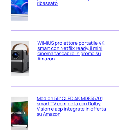
ribassato
WiMiUS proiettore portatile 4K
smart con Netflix ready, il mini
cinema tascabile in promo su
Amazon
Medion 55″ QLED 4K MD855701,
smart TV completa con Dolby
Vision e app integrate in offerta
su Amazon