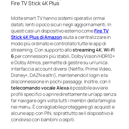
Fire TV Stick 4K Plus
Molte smart TV hanno sistemi operativi ormai
datati, lenti o poco sicuri negli aggiornamenti. In
questi casi un dispositivo esterno come
Fire TV
Stick 4K Plus di Amazon
aiuta a centralizzare in
modo più ordinato e controllato tutte le app di
streaming. Con supporto allo
streaming 4K
,
Wi‑Fi
6
per connessioni più stabili, Dolby Vision/HDR10+
e Dolby Atmos, permette di gestire su un’unica
interfaccia account diversi (Netflix, Prime Video,
Disney+, DAZN e altri), mantenendo il login e la
disconnessione in pochi passaggi. Inoltre, con il
telecomando vocale Alexa
è possibile avviare
profili specifici o aprire direttamente un’app senza
far navigare ogni volta tutti i membri della famiglia
nei menu. È consigliabile proteggere gli acquisti e
alcune app con PIN, soprattutto se il dispositivo è
condiviso con bambini o ospiti.