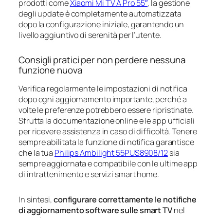
prodotti come
Xiaomi Mi TV A Pro 55″
, la gestione
degli update è completamente automatizzata
dopo la configurazione iniziale, garantendo un
livello aggiuntivo di serenità per l’utente.
Consigli pratici per non perdere nessuna
funzione nuova
Verifica regolarmente le impostazioni di notifica
dopo ogni aggiornamento importante, perché a
volte le preferenze potrebbero essere ripristinate.
Sfrutta la documentazione online e le app ufficiali
per ricevere assistenza in caso di difficoltà. Tenere
sempre abilitata la funzione di notifica garantisce
che la tua
Philips Ambilight 55PUS8908/12
sia
sempre aggiornata e compatibile con le ultime app
di intrattenimento e servizi smart home.
In sintesi,
configurare correttamente le notifiche
di aggiornamento software sulle smart TV
nel