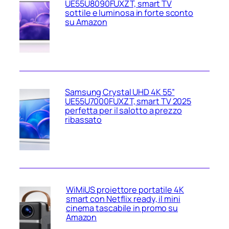
UE55U8090FUXZT, smart TV
sottile e luminosa in forte sconto
su Amazon
Samsung Crystal UHD 4K 55”
UE55U7000FUXZT, smart TV 2025
perfetta per il salotto a prezzo
ribassato
WiMiUS proiettore portatile 4K
smart con Netflix ready, il mini
cinema tascabile in promo su
Amazon