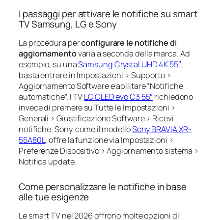
I passaggi per attivare le notifiche su smart
TV Samsung, LG e Sony
La procedura per
configurare le notifiche di
aggiornamento
varia a seconda della marca. Ad
esempio, su una
Samsung Crystal UHD 4K 55″
,
basta entrare in Impostazioni > Supporto >
Aggiornamento Software e abilitare “Notifiche
automatiche”. I TV
LG OLED evo C3 55″
richiedono
invece di premere su Tutte le Impostazioni >
Generali > Giustificazione Software > Ricevi
notifiche. Sony, come il modello
Sony BRAVIA XR-
55A80L
, offre la funzione via Impostazioni >
Preferenze Dispositivo > Aggiornamento sistema >
Notifica update.
Come personalizzare le notifiche in base
alle tue esigenze
Le smart TV nel 2026 offrono molte opzioni di