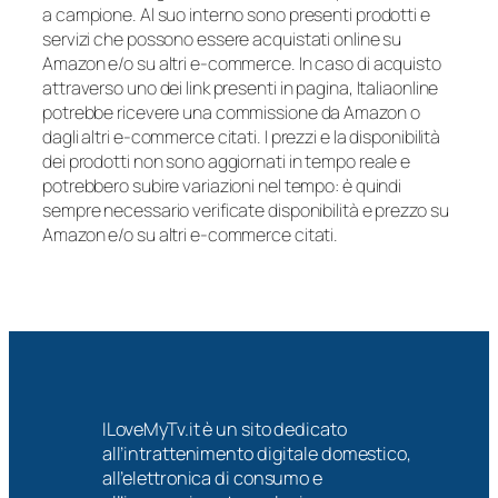
a campione. Al suo interno sono presenti prodotti e
servizi che possono essere acquistati online su
Amazon e/o su altri e-commerce. In caso di acquisto
attraverso uno dei link presenti in pagina, Italiaonline
potrebbe ricevere una commissione da Amazon o
dagli altri e-commerce citati. I prezzi e la disponibilità
dei prodotti non sono aggiornati in tempo reale e
potrebbero subire variazioni nel tempo: è quindi
sempre necessario verificate disponibilità e prezzo su
Amazon e/o su altri e-commerce citati.
ILoveMyTv.it è un sito dedicato
all’intrattenimento digitale domestico,
all’elettronica di consumo e