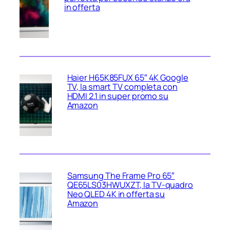
in offerta
Haier H65K85FUX 65″ 4K Google
TV, la smart TV completa con
HDMI 2.1 in super promo su
Amazon
Samsung The Frame Pro 65″
QE65LS03HWUXZT, la TV‑quadro
Neo QLED 4K in offerta su
Amazon