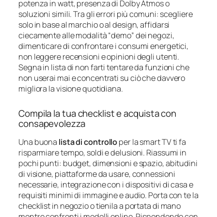
potenza in watt, presenza di Dolby Atmos o
soluzioni simili. Tra gli errori più comuni: scegliere
solo in base al marchio o al design, affidarsi
ciecamente alle modalità “demo” dei negozi,
dimenticare di confrontare i consumi energetici,
non leggere recensioni e opinioni degli utenti.
Segna in lista di non farti tentare da funzioni che
non userai mai e concentrati su ciò che davvero
migliora la visione quotidiana.
Compila la tua checklist e acquista con
consapevolezza
Una buona
lista di controllo
per la smart TV ti fa
risparmiare tempo, soldi e delusioni. Riassumi in
pochi punti: budget, dimensioni e spazio, abitudini
di visione, piattaforme da usare, connessioni
necessarie, integrazione con i dispositivi di casa e
requisiti minimi di immagine e audio. Porta con te la
checklist in negozio o tienila a portata di mano
mentre confronti i modelli online. Rispondendo con