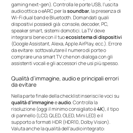
gaming next-gen). Controlla le porte USB, l’uscita
audio ottica o eARC per la
soundbar
, la presenza di
Wi-Fi dual band e Bluetooth. Domandati quali
dispositivi possiedi già: console, decoder, PC,
speaker smart, sistemi domotici. La TV deve
integrarsi bene con il tuo
ecosistema di dispositivi
(Google Assistant, Alexa, Apple AirPlay, ecc.). Errore
da evitare: sottovalutare il numero di porte o
comprare una smart TV che non dialoga con gli
assistenti vocali e gli accessori che usi più spesso.
Qualità d’immagine, audio e principali errori
da evitare
Nella parte finale della checklist inserisci le voci su
qualità d’immagine
e
audio
. Controlla la
risoluzione (oggi il minimo consigliato è
4K
), il tipo
di pannello (LCD, QLED, OLED, Mini LED) e il
supporto a formati HDR (HDR10, Dolby Vision).
Valuta anche la qualità dell’audio integrato: