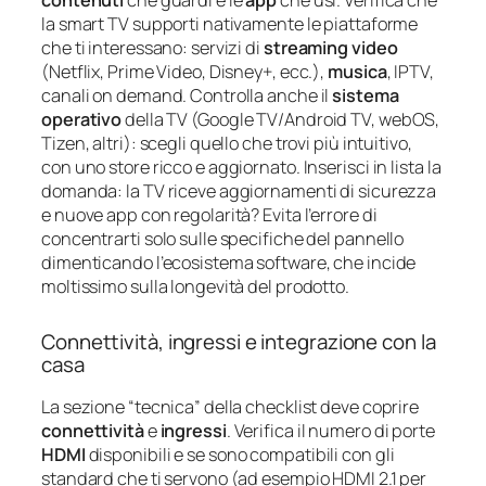
contenuti
che guardi e le
app
che usi. Verifica che
la smart TV supporti nativamente le piattaforme
che ti interessano: servizi di
streaming video
(Netflix, Prime Video, Disney+, ecc.),
musica
, IPTV,
canali on demand. Controlla anche il
sistema
operativo
della TV (Google TV/Android TV, webOS,
Tizen, altri): scegli quello che trovi più intuitivo,
con uno store ricco e aggiornato. Inserisci in lista la
domanda: la TV riceve aggiornamenti di sicurezza
e nuove app con regolarità? Evita l’errore di
concentrarti solo sulle specifiche del pannello
dimenticando l’ecosistema software, che incide
moltissimo sulla longevità del prodotto.
Connettività, ingressi e integrazione con la
casa
La sezione “tecnica” della checklist deve coprire
connettività
e
ingressi
. Verifica il numero di porte
HDMI
disponibili e se sono compatibili con gli
standard che ti servono (ad esempio HDMI 2.1 per