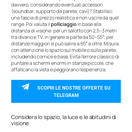
davvero, considerando eventuali accessori
(soundbar, supporto da parete, cavi)? Stabilisci
una fascia di prezzo realistica e non uscire da quel
range. Poi valuta il
polliciaggio
in base alla
distanza di visione: per un salotto con 2,5–3 metri
tra divano e TV, in genere si parte da 50–55″; per
distanze maggiori si può salire a 65″ e oltre. Misura
con attenzione lo spazio sul mobile o sulla parete,
includendo cornice e base. Evita l’errore classico di
puntare a schermi enormi in stanze piccole, che
affaticano la vista e peggiorano l’esperienza.
SCOPRI LE NOSTRE OFFERTE SU
TELEGRAM
Considera lo spazio, la luce e le abitudini di
visione