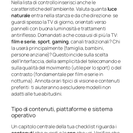
Nella lista di controllo inserisci anche le
caratteristiche dell’ambiente. Valuta quanta
luce
naturale
entra nella stanza e da che direzione: se
guardi spesso la TV di giorno, orientati verso
pannelli con buona luminosità e trattamenti
antiriflesso. Domandati a che cosa usi di più la TV:
film e serie
,
sport
,
gaming
, canali tradizionali? Chi
la userà principalmente (famiglia, bambini,
persone anziane)? Questo incide sulla scelta
dell’interfaccia, della semplicità del telecomando e
sulla qualità del movimento (utile per lo sport) o del
contrasto (fondamentale per film e serie in
notturna). Annota orari tipici di visione e contenuti
preferiti: ti aiuteranno a escludere modelli non
adatti alle tue abitudini.
Tipo di contenuti, piattaforme e sistema
operativo
Un capitolo centrale della tua checklist riguarda i