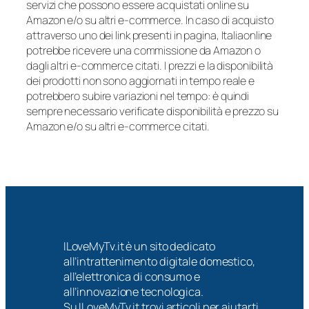
servizi che possono essere acquistati online su
Amazon e/o su altri e-commerce. In caso di acquisto
attraverso uno dei link presenti in pagina, Italiaonline
potrebbe ricevere una commissione da Amazon o
dagli altri e-commerce citati. I prezzi e la disponibilità
dei prodotti non sono aggiornati in tempo reale e
potrebbero subire variazioni nel tempo: è quindi
sempre necessario verificate disponibilità e prezzo su
Amazon e/o su altri e-commerce citati.
ILoveMyTv.it è un sito dedicato
all’intrattenimento digitale domestico,
all’elettronica di consumo e
all’innovazione tecnologica.
Su ILoveMyTv.it trovi articoli per aiutarti