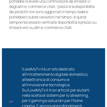
potrebbe ricevere una commissione da Amazon o
dagli altri e-commerce citati. I prezzi e la disponibilità
dei prodotti non sono aggiornati in tempo reale e
potrebbero subire variazioni nel tempo: è quindi
sempre necessario verificate disponibilità e prezzo su
Amazon e/o su altri e-commerce citati.
ILoveMyTv.it è un sito dedicato
all’intrattenimento digitale domestico,
all’elettronica di consumo e
all’innovazione tecnologica.
Su ILoveMyTv.it trovi articoli per aiutarti
nella scelta di sistemi per lo streaming,
per il gaming e soluzioni per l’home
cinema. E ancora approfondimenti