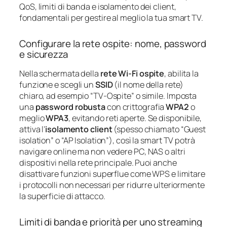
QoS, limiti di banda e isolamento dei client,
fondamentali per gestire al meglio la tua smart TV.
Configurare la rete ospite: nome, password
e sicurezza
Nella schermata della
rete Wi‑Fi ospite
, abilita la
funzione e scegli un
SSID
(il nome della rete)
chiaro, ad esempio “TV‑Ospite” o simile. Imposta
una
password robusta
con crittografia
WPA2
o
meglio
WPA3
, evitando reti aperte. Se disponibile,
attiva l’
isolamento client
(spesso chiamato “Guest
isolation” o “AP Isolation”), così la smart TV potrà
navigare online ma non vedere PC, NAS o altri
dispositivi nella rete principale. Puoi anche
disattivare funzioni superflue come WPS e limitare
i protocolli non necessari per ridurre ulteriormente
la superficie di attacco.
Limiti di banda e priorità per uno streaming