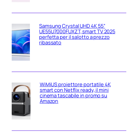
Samsung Crystal UHD 4K 55”
UE55U7000FUXZT, smart TV 2025
perfetta per il salotto a prezzo
ribassato
WiMiUS proiettore portatile 4K
smart con Netflix ready, il mini
cinema tascabile in promo su
Amazon