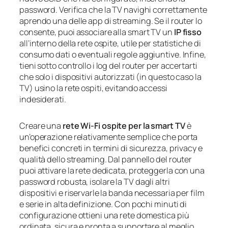
password. Verifica che la TV navighi correttamente
aprendo una delle app di streaming. Se il router lo
consente, puoi associare alla smart TV un
IP fisso
all’interno della rete ospite, utile per statistiche di
consumo dati o eventuali regole aggiuntive. Infine,
tieni sotto controllo i log del router per accertarti
che solo i dispositivi autorizzati (in questo caso la
TV) usino la rete ospiti, evitando accessi
indesiderati.
Creare una
rete Wi‑Fi ospite per la smart TV
è
un’operazione relativamente semplice che porta
benefici concreti in termini di sicurezza, privacy e
qualità dello streaming. Dal pannello del router
puoi attivare la rete dedicata, proteggerla con una
password robusta, isolare la TV dagli altri
dispositivi e riservarle la banda necessaria per film
e serie in alta definizione. Con pochi minuti di
configurazione ottieni una rete domestica più
ordinata, sicura e pronta a supportare al meglio