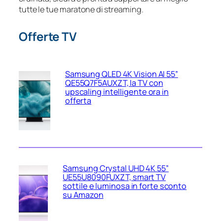
tutte le tue maratone di streaming.
Offerte TV
Samsung QLED 4K Vision AI 55”
QE55Q7F5AUXZT, la TV con
upscaling intelligente ora in
offerta
Samsung Crystal UHD 4K 55”
UE55U8090FUXZT, smart TV
sottile e luminosa in forte sconto
su Amazon