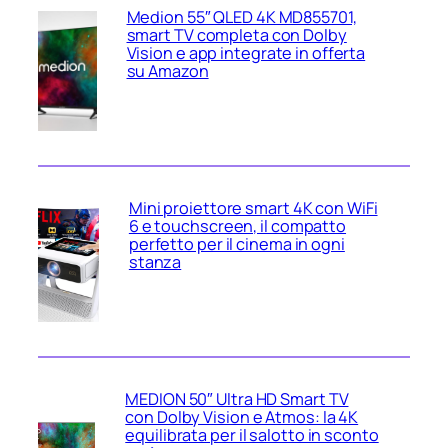
Medion 55″ QLED 4K MD855701,
smart TV completa con Dolby
Vision e app integrate in offerta
su Amazon
Mini proiettore smart 4K con WiFi
6 e touchscreen, il compatto
perfetto per il cinema in ogni
stanza
MEDION 50″ Ultra HD Smart TV
con Dolby Vision e Atmos: la 4K
equilibrata per il salotto in sconto