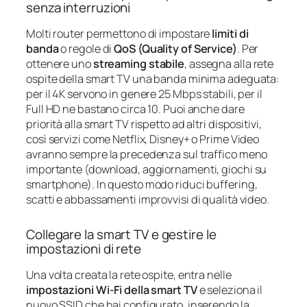
senza interruzioni
Molti router permettono di impostare
limiti di
banda
o regole di
QoS (Quality of Service)
. Per
ottenere uno
streaming stabile
, assegna alla rete
ospite della smart TV una banda minima adeguata:
per il 4K servono in genere 25 Mbps stabili, per il
Full HD ne bastano circa 10. Puoi anche dare
priorità alla smart TV rispetto ad altri dispositivi,
così servizi come Netflix, Disney+ o Prime Video
avranno sempre la precedenza sul traffico meno
importante (download, aggiornamenti, giochi su
smartphone). In questo modo riduci buffering,
scatti e abbassamenti improvvisi di qualità video.
Collegare la smart TV e gestire le
impostazioni di rete
Una volta creata la rete ospite, entra nelle
impostazioni Wi‑Fi della smart TV
e seleziona il
nuovo SSID che hai configurato, inserendo la