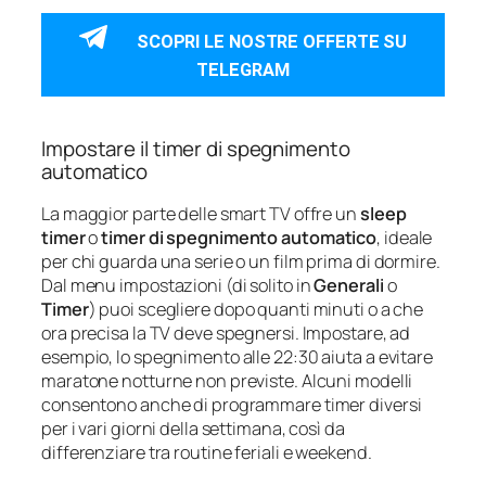
SCOPRI LE NOSTRE OFFERTE SU
TELEGRAM
Impostare il timer di spegnimento
automatico
La maggior parte delle smart TV offre un
sleep
timer
o
timer di spegnimento automatico
, ideale
per chi guarda una serie o un film prima di dormire.
Dal menu impostazioni (di solito in
Generali
o
Timer
) puoi scegliere dopo quanti minuti o a che
ora precisa la TV deve spegnersi. Impostare, ad
esempio, lo spegnimento alle 22:30 aiuta a evitare
maratone notturne non previste. Alcuni modelli
consentono anche di programmare timer diversi
per i vari giorni della settimana, così da
differenziare tra routine feriali e weekend.