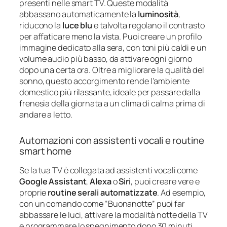
presenti nelle smart TV. Queste modalità
abbassano automaticamente la
luminosità
,
riducono la
luce blu
e talvolta regolano il contrasto
per affaticare meno la vista. Puoi creare un profilo
immagine dedicato alla sera, con toni più caldi e un
volume audio più basso, da attivare ogni giorno
dopo una certa ora. Oltre a migliorare la qualità del
sonno, questo accorgimento rende l’ambiente
domestico più rilassante, ideale per passare dalla
frenesia della giornata a un clima di calma prima di
andare a letto.
Automazioni con assistenti vocali e routine
smart home
Se la tua TV è collegata ad assistenti vocali come
Google Assistant
,
Alexa
o
Siri
, puoi creare vere e
proprie
routine serali automatizzate
. Ad esempio,
con un comando come “Buonanotte” puoi far
abbassare le luci, attivare la modalità notte della TV
e programmare lo spegnimento dopo 30 minuti.