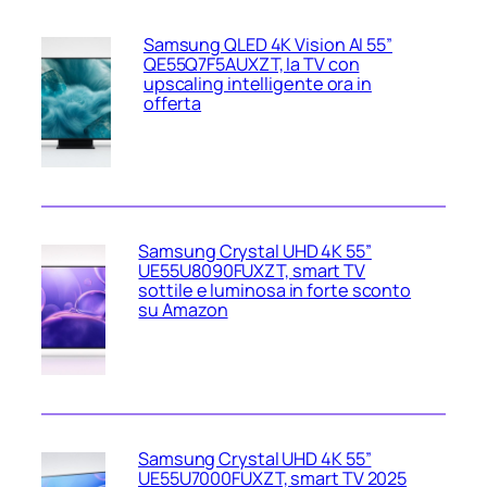
Samsung QLED 4K Vision AI 55”
QE55Q7F5AUXZT, la TV con
upscaling intelligente ora in
offerta
Samsung Crystal UHD 4K 55”
UE55U8090FUXZT, smart TV
sottile e luminosa in forte sconto
su Amazon
Samsung Crystal UHD 4K 55”
UE55U7000FUXZT, smart TV 2025