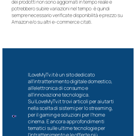
dei prodotti non sono aggiornati in tempo reale e
potrebbero subire variazioni nel tempo: è quindi
sempre necessario verificate disponibilità e prezzo su
Amazon e/o su altri e-commerce citati.
ILoveMyTv.it è un sito dedicato
all’intrattenimento digitale domestico,
all’elettronica di consumo e
all’innovazione tecnologica.
Su ILoveMyTv.it trovi articoli per aiutarti
nella scelta di sistemi per lo streaming,
per il gaming e soluzioni per l’home
cinema. E ancora approfondimenti
tematici sulle ultime tecnologie per
l’intrattenimento e le offerte più