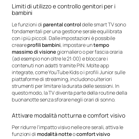
Limiti di utilizzo e controllo genitori per i
bambini
Le funzioni di
parental control
delle smart TV sono
fondamentali per una gestione serale equilibrata
con i più piccoli. Dalle impostazioni è possibile
creare
profili bambini
, impostare un
tempo
massimo di visione
giornaliero o per fascia oraria
(ad esempio non oltre le 21:00) e bloccare i
contenuti non adatti tramite PIN. Molte app
integrate, come YouTube Kids o i profili Junior sulle
piattaforme di streaming, includono ulteriori
strumenti per limitare la durata delle sessioni. In
questo modo, la TV diventa parte della routine della
buonanotte senza sforare negli orari di sonno.
Attivare modalità notturna e comfort visivo
Per ridurre l’impatto visivo nelle ore serali, attiva le
funzioni di
modalità notte
o
comfort visivo