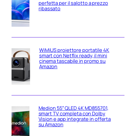
perfetta per il salotto a prezzo
ribassato
WiMiUS proiettore portatile 4K
smart con Netflix ready, il mini
cinema tascabile in promo su
Amazon
Medion 55″ QLED 4K MD855701,
smart TV completa con Dolby
Vision e app integrate in offerta
su Amazon