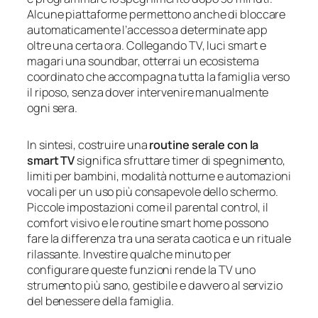
Alcune piattaforme permettono anche di bloccare
automaticamente l’accesso a determinate app
oltre una certa ora. Collegando TV, luci smart e
magari una soundbar, otterrai un ecosistema
coordinato che accompagna tutta la famiglia verso
il riposo, senza dover intervenire manualmente
ogni sera.
In sintesi, costruire una
routine serale con la
smart TV
significa sfruttare timer di spegnimento,
limiti per bambini, modalità notturne e automazioni
vocali per un uso più consapevole dello schermo.
Piccole impostazioni come il parental control, il
comfort visivo e le routine smart home possono
fare la differenza tra una serata caotica e un rituale
rilassante. Investire qualche minuto per
configurare queste funzioni rende la TV uno
strumento più sano, gestibile e davvero al servizio
del benessere della famiglia.