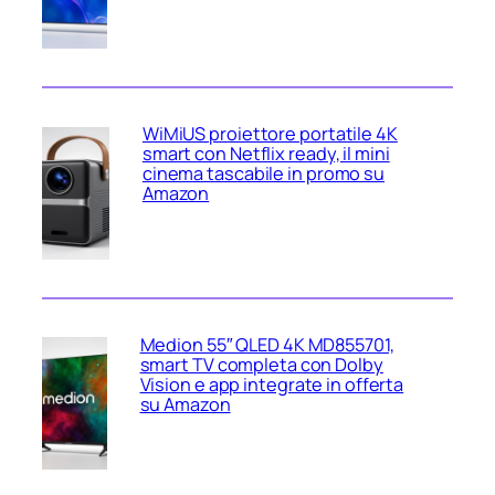
WiMiUS proiettore portatile 4K
smart con Netflix ready, il mini
cinema tascabile in promo su
Amazon
Medion 55″ QLED 4K MD855701,
smart TV completa con Dolby
Vision e app integrate in offerta
su Amazon