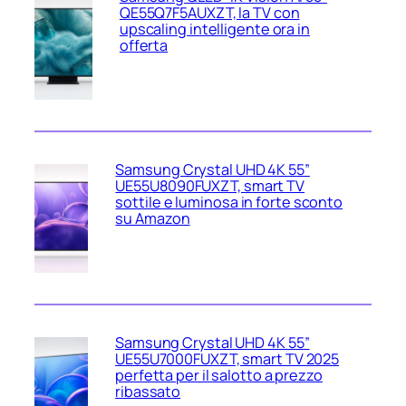
QE55Q7F5AUXZT, la TV con
upscaling intelligente ora in
offerta
Samsung Crystal UHD 4K 55”
UE55U8090FUXZT, smart TV
sottile e luminosa in forte sconto
su Amazon
Samsung Crystal UHD 4K 55”
UE55U7000FUXZT, smart TV 2025
perfetta per il salotto a prezzo
ribassato