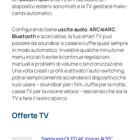
dispositivi esterni sono molti e la TV gestisce male i
cambi automatici.
Configurando bene
uscite audio
,
ARC/eARC
,
Bluetooth
e scorciatoie, la tua smart TV può
passare da soundbar a casse e cuffie quasi sempre
in modo automatico. Investire qualche minuto nei
menu iniziali ti eviterà continue regolazioni
manuali e problemi di volume o sincronizzazione.
Una volta creati i profili e attivato l’auto-switching,
potrai semplicemente accendere il dispositivo che
vuoi usare – soundbar per i film, cuffie per la notte,
casse TV per la visione veloce – lasciando che sia la
TV a fare il lavoro sporco.
Offerte TV
Samsung QLED 4K Vision AI 55”