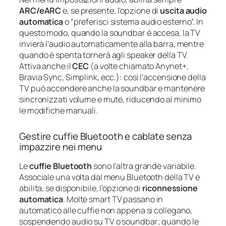
ARC/eARC
e, se presente, l’opzione di
uscita audio
automatica
o “preferisci sistema audio esterno”. In
questo modo, quando la soundbar è accesa, la TV
invierà l’audio automaticamente alla barra, mentre
quando è spenta tornerà agli speaker della TV.
Attiva anche il
CEC
(a volte chiamato Anynet+,
Bravia Sync, Simplink, ecc.): così l’accensione della
TV può accendere anche la soundbar e mantenere
sincronizzati volume e mute, riducendo al minimo
le modifiche manuali.
Gestire cuffie Bluetooth e cablate senza
impazzire nei menu
Le
cuffie Bluetooth
sono l’altra grande variabile.
Associale una volta dal menu Bluetooth della TV e
abilita, se disponibile, l’opzione di
riconnessione
automatica
. Molte smart TV passano in
automatico alle cuffie non appena si collegano,
sospendendo audio su TV o soundbar; quando le