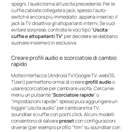
spegni, l’audio torna all’uscita precedente. Per le
cuffie cablate collegate a jack, spesso l’auto-
switch è ancora più immediato: appena inserisci il
jack la TV disattiva gli altoparlanti interni. Se vuoi
evitare sorprese, controlla le voci tipo “
Uscita
cuffie e altoparlanti TV
” per decidere se debbano
suonare insieme o in esclusiva.
Creare profili audio e scorciatoie di cambio
rapido
Molte interfacce (Android TV/Google TV, webOS,
Tizen) permettono ormai di creare
profili audio
o
usare scorciatoie per cambiare uscita. Cerca nei
menu un pulsante “
Scorciatoie rapide
” o
“Impostazioni rapide”: spesso puoi aggiungere un
toggle “uscita audio” per cambiare tra TV,
soundbar e cuffie con pochi click. Alcuni modelli
consentono di salvare
preset
con configurazioni
diverse (per esempio profilo “film” su soundbar con