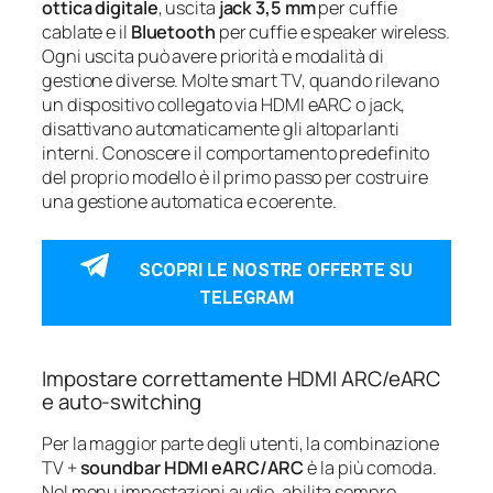
ottica digitale
, uscita
jack 3,5 mm
per cuffie
cablate e il
Bluetooth
per cuffie e speaker wireless.
Ogni uscita può avere priorità e modalità di
gestione diverse. Molte smart TV, quando rilevano
un dispositivo collegato via HDMI eARC o jack,
disattivano automaticamente gli altoparlanti
interni. Conoscere il comportamento predefinito
del proprio modello è il primo passo per costruire
una gestione automatica e coerente.
SCOPRI LE NOSTRE OFFERTE SU
TELEGRAM
Impostare correttamente HDMI ARC/eARC
e auto-switching
Per la maggior parte degli utenti, la combinazione
TV +
soundbar HDMI eARC/ARC
è la più comoda.
Nel menu impostazioni audio, abilita sempre