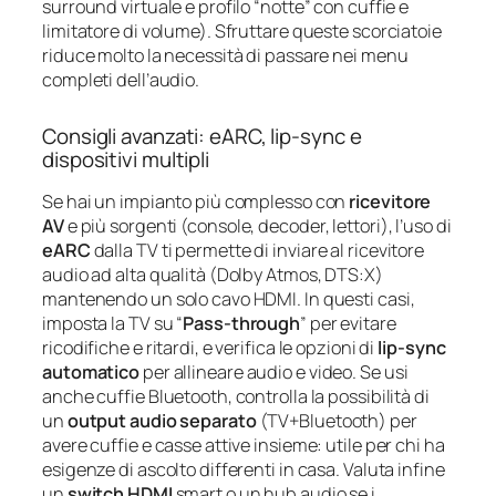
surround virtuale e profilo “notte” con cuffie e
limitatore di volume). Sfruttare queste scorciatoie
riduce molto la necessità di passare nei menu
completi dell’audio.
Consigli avanzati: eARC, lip-sync e
dispositivi multipli
Se hai un impianto più complesso con
ricevitore
AV
e più sorgenti (console, decoder, lettori), l’uso di
eARC
dalla TV ti permette di inviare al ricevitore
audio ad alta qualità (Dolby Atmos, DTS:X)
mantenendo un solo cavo HDMI. In questi casi,
imposta la TV su “
Pass-through
” per evitare
ricodifiche e ritardi, e verifica le opzioni di
lip-sync
automatico
per allineare audio e video. Se usi
anche cuffie Bluetooth, controlla la possibilità di
un
output audio separato
(TV+Bluetooth) per
avere cuffie e casse attive insieme: utile per chi ha
esigenze di ascolto differenti in casa. Valuta infine
un
switch HDMI
smart o un hub audio se i