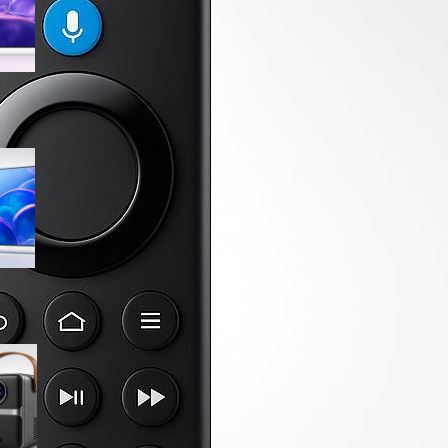
sconto su Amazon
Samsung Crystal UHD 4K 55”
UE55U7000FUXZT, smart TV
2025 perfetta per il salotto a
prezzo ribassato
WiMiUS proiettore portatile 4K
smart con Netflix ready, il mini
cinema tascabile in promo su
Amazon