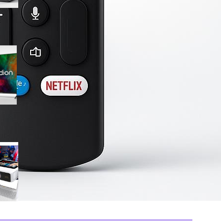
Medion 55″ QLED 4K
MD855701, smart TV completa
con Dolby Vision e app
integrate in offerta su Amazon
Mini proiettore smart 4K con
WiFi 6 e touchscreen, il
compatto perfetto per il
cinema in ogni stanza