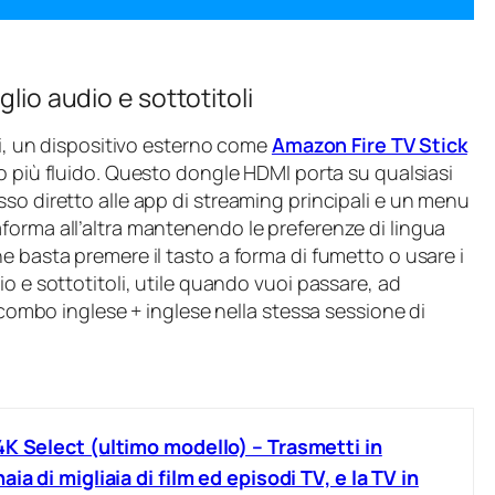
lio audio e sottotitoli
ni, un dispositivo esterno come
Amazon Fire TV Stick
do più fluido. Questo dongle HDMI porta su qualsiasi
so diretto alle app di streaming principali e un menu
forma all’altra mantenendo le preferenze di lingua
e basta premere il tasto a forma di fumetto o usare i
o e sottotitoli, utile quando vuoi passare, ad
a combo inglese + inglese nella stessa sessione di
4K Select (ultimo modello) – Trasmetti in
ia di migliaia di film ed episodi TV, e la TV in