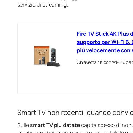
servizio di streaming.
Fire TV Stick 4K Plus 
supporto per Wi-Fi 6,
più velocemente con 
Chiavetta 4K con Wi‑Fi 6 pens
Smart TV non recenti: quando convie
Sulle
smart TV più datate
capita spesso di non a
combinare liberamente audio e sottotitoli. In qu