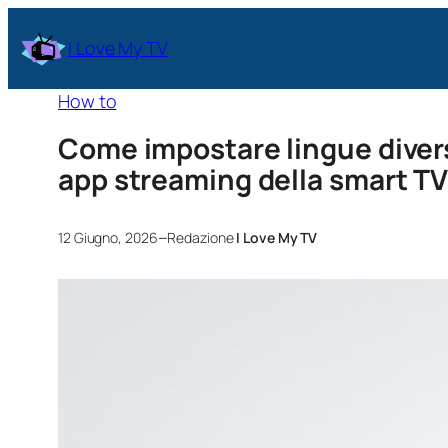
I Love My TV
How to
Come impostare lingue diverse
app streaming della smart T
–
12 Giugno, 2026
Redazione
I Love My TV