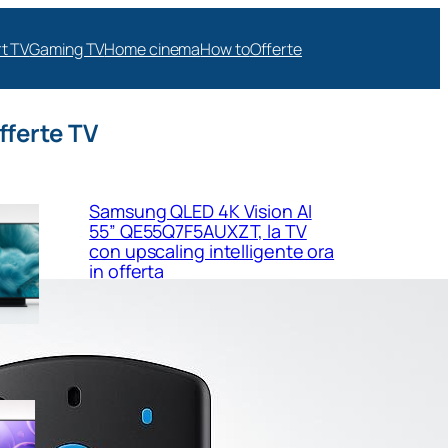
t TV
Gaming TV
Home cinema
How to
Offerte
fferte TV
Samsung QLED 4K Vision AI
55” QE55Q7F5AUXZT, la TV
con upscaling intelligente ora
in offerta
Samsung Crystal UHD 4K 55”
UE55U8090FUXZT, smart TV
sottile e luminosa in forte