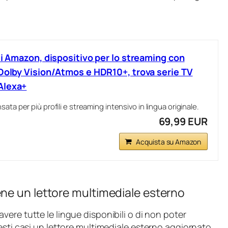
di Amazon, dispositivo per lo streaming con
 Dolby Vision/Atmos e HDR10+, trova serie TV
Alexa+
ata per più profili e streaming intensivo in lingua originale.
69,99 EUR
Acquista su Amazon
ne un lettore multimediale esterno
vere tutte le lingue disponibili o di non poter
esti casi un lettore multimediale esterno aggiornato,