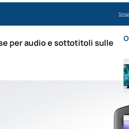
Smar
O
 per audio e sottotitoli sulle
V