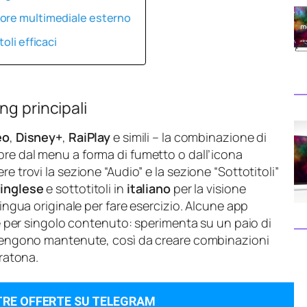
tore multimediale esterno
oli efficaci
ng principali
eo
,
Disney+
,
RaiPlay
e simili – la combinazione di
pre dal menu a forma di fumetto o dall’icona
e trovi la sezione “Audio” e la sezione “Sottotitoli”
n
inglese
e sottotitoli in
italiano
per la visione
lingua originale per fare esercizio. Alcune app
tre per singolo contenuto: sperimenta su un paio di
e vengono mantenute, così da creare combinazioni
aratona.
TRE OFFERTE SU TELEGRAM