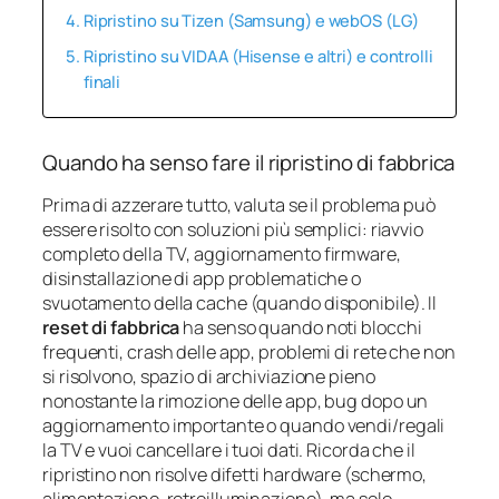
Ripristino su Tizen (Samsung) e webOS (LG)
Ripristino su VIDAA (Hisense e altri) e controlli
finali
Quando ha senso fare il ripristino di fabbrica
Prima di azzerare tutto, valuta se il problema può
essere risolto con soluzioni più semplici: riavvio
completo della TV, aggiornamento firmware,
disinstallazione di app problematiche o
svuotamento della cache (quando disponibile). Il
reset di fabbrica
ha senso quando noti blocchi
frequenti, crash delle app, problemi di rete che non
si risolvono, spazio di archiviazione pieno
nonostante la rimozione delle app, bug dopo un
aggiornamento importante o quando vendi/regali
la TV e vuoi cancellare i tuoi dati. Ricorda che il
ripristino non risolve difetti hardware (schermo,
alimentazione, retroilluminazione), ma solo