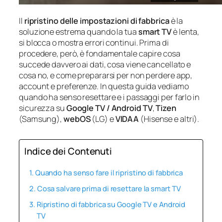
Il
ripristino delle impostazioni di fabbrica
è la
soluzione estrema quando la tua
smart TV
è lenta,
si blocca o mostra errori continui. Prima di
procedere, però, è fondamentale capire cosa
succede davvero ai dati, cosa viene cancellato e
cosa no, e come prepararsi per non perdere app,
account e preferenze. In questa guida vediamo
quando ha senso resettare e i passaggi per farlo in
sicurezza su
Google TV / Android TV
,
Tizen
(Samsung),
webOS
(LG) e
VIDAA
(Hisense e altri).
Indice dei Contenuti
Quando ha senso fare il ripristino di fabbrica
Cosa salvare prima di resettare la smart TV
Ripristino di fabbrica su Google TV e Android
TV