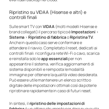
Ripristino su VIDAA (Hisense e altri) e
controlli finali
Sulle smart TV con
VIDAA
(molti modelli Hisense e
brand collegati) il percorso tipico è
Impostazioni
>
Sistema
>
Ripristino di fabbrica
o
Ripristina TV
.
Anche in questo caso serve confermare e
attendere il riavvio. Completato il reset, dedicati ai
controlli finali: riconfigura rete Wi‑Fi o cavo, scarica
e reinstalla solo le
app essenziali
per non
appesantire il sistema, verifica aggiornamenti di
sistema disponibili e reimposta le modalità
immagine per ottenere la qualità video desiderata.
Può essere utile mantenere un elenco scritto o
digitale delle impostazioni ottimali così da poterle
ripristinare rapidamente in caso di futuri reset.
In sintesi, il
ripristino delle impostazioni di
fabbrica
è un ottimo strumento per dare nuova vita