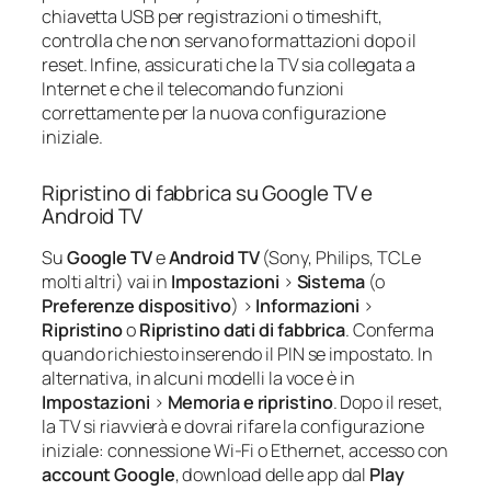
chiavetta USB per registrazioni o timeshift,
controlla che non servano formattazioni dopo il
reset. Infine, assicurati che la TV sia collegata a
Internet e che il telecomando funzioni
correttamente per la nuova configurazione
iniziale.
Ripristino di fabbrica su Google TV e
Android TV
Su
Google TV
e
Android TV
(Sony, Philips, TCL e
molti altri) vai in
Impostazioni
>
Sistema
(o
Preferenze dispositivo
) >
Informazioni
>
Ripristino
o
Ripristino dati di fabbrica
. Conferma
quando richiesto inserendo il PIN se impostato. In
alternativa, in alcuni modelli la voce è in
Impostazioni
>
Memoria e ripristino
. Dopo il reset,
la TV si riavvierà e dovrai rifare la configurazione
iniziale: connessione Wi‑Fi o Ethernet, accesso con
account Google
, download delle app dal
Play