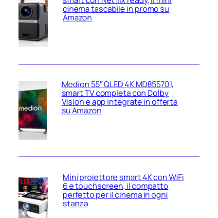
smart con Netflix ready, il mini
cinema tascabile in promo su
Amazon
Medion 55″ QLED 4K MD855701,
smart TV completa con Dolby
Vision e app integrate in offerta
su Amazon
Mini proiettore smart 4K con WiFi
6 e touchscreen, il compatto
perfetto per il cinema in ogni
stanza