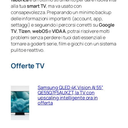
alla tua
smart TV
, ma va usato con
consapevolezza. Preparando un minimo backup
delle informazioni importanti (account, app,
settaggi) e seguendo i percorsi corretti su
Google
TV
,
Tizen
,
webOS
e
VIDAA
, potrai risolvere molti
problemi senza perdere i tuoi dati essenziali e
tornare a goderti serie, film e giochi con un sistema
pulito e reattivo.
Offerte TV
Samsung QLED 4K Vision AI 55”
QE55Q7F5AUXZT, la TV con
upscaling intelligente ora in
offerta