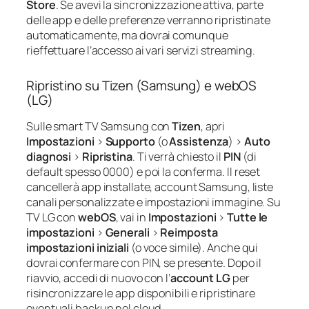
Store
. Se avevi la sincronizzazione attiva, parte
delle app e delle preferenze verranno ripristinate
automaticamente, ma dovrai comunque
rieffettuare l’accesso ai vari servizi streaming.
Ripristino su Tizen (Samsung) e webOS
(LG)
Sulle smart TV Samsung con
Tizen
, apri
Impostazioni
>
Supporto
(o
Assistenza
) >
Auto
diagnosi
>
Ripristina
. Ti verrà chiesto il
PIN
(di
default spesso 0000) e poi la conferma. Il reset
cancellerà app installate, account Samsung, liste
canali personalizzate e impostazioni immagine. Su
TV LG con
webOS
, vai in
Impostazioni
>
Tutte le
impostazioni
>
Generali
>
Reimposta
impostazioni iniziali
(o voce simile). Anche qui
dovrai confermare con PIN, se presente. Dopo il
riavvio, accedi di nuovo con l’
account LG
per
risincronizzare le app disponibili e ripristinare
eventuali backup nel cloud.